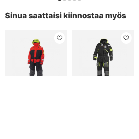
Sinua saattaisi kiinnostaa myös
Westin W6 Flotation Suit
Fladen 845 XB Flotation
Midnight Sun
Suit, Small
alk. €359
alk. €289