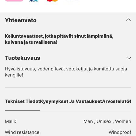
Yhteenveto
Kelluntavaatteet, jotka pitävät sinut lämpimänä,
kuivana ja turvallisena!
Tuotekuvaus
Hyvä istuvuus, vedenpitävät vetoketjut ja kumitettu suoja
kengille!
Tekniset Tiedot
Kysymykset Ja Vastaukset
Arvostelut
GPS
Malli:
Men , Unisex , Women
Wind resistance:
Windproof