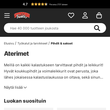
4.7
Perustuu 2737 ääneen
Etusivu
Työkalut ja tarvikkeet
Pihdit & sakset
Aterimet
Meillä on kaikki kalastukseen tarvittavat pihdit ja leikkurit!
Hyvät koukkupihdit ja voimaleikkurit ovat perusta, joka
lähes jokaisessa kalastuslaukussa on oltava, sekä sinun
että kalojen kannalta.
Näytä lisää
Meiltä löytyy myös hyvät monipihdit, jos haluat
koukkupihdit yhdistettynä vaijerileikkureihin ja halkaistuun
Luokan suosituin
rengaspihtiin. Tarvitset todella voimaleikkuria, jossain
vaiheessa jokaisen kalastajan elämässä sattuu vahinko ja