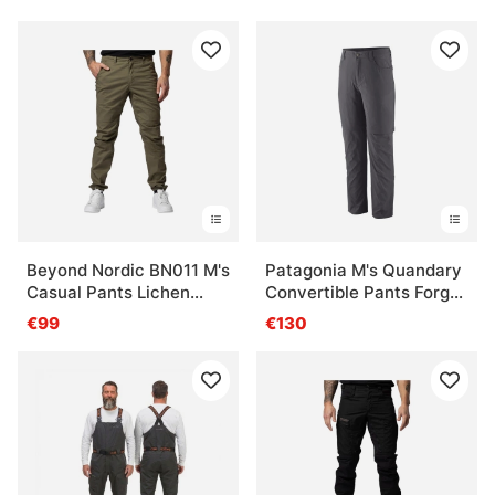
Beyond Nordic BN011 M's
Patagonia M's Quandary
Casual Pants Lichen
Convertible Pants Forge
Green
Grey
€99
€130