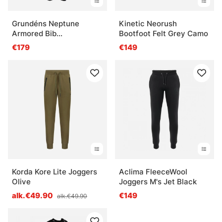
Grundéns Neptune
Kinetic Neorush
Armored Bib
Bootfoot Felt Grey Camo
Orange/Olive
€179
€149
Korda Kore Lite Joggers
Aclima FleeceWool
Olive
Joggers M's Jet Black
alk.€49.90
€149
alk.€49.90