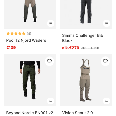
Arvio:
5.0 5:sta tähdestä
(4)
Simms Challenger Bib
Pool 12 Njord Waders
Black
€139
alk.€279
alk.€349.90
Beyond Nordic BN001 v2
Vision Scout 2.0