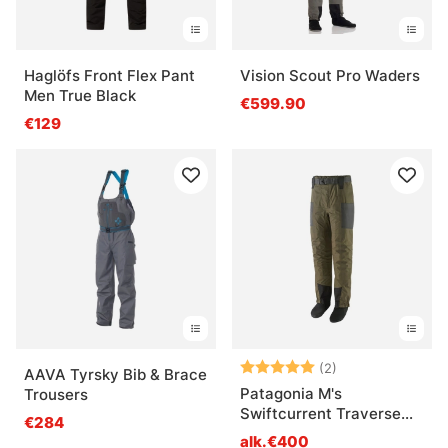
Haglöfs Front Flex Pant
Vision Scout Pro Waders
Men True Black
€599.90
€129
Arvio:
5.0 5:sta tähde
(2)
AAVA Tyrsky Bib & Brace
Patagonia M's
Trousers
Swiftcurrent Traverse
€284
Wading Pants BSNG
alk.€400