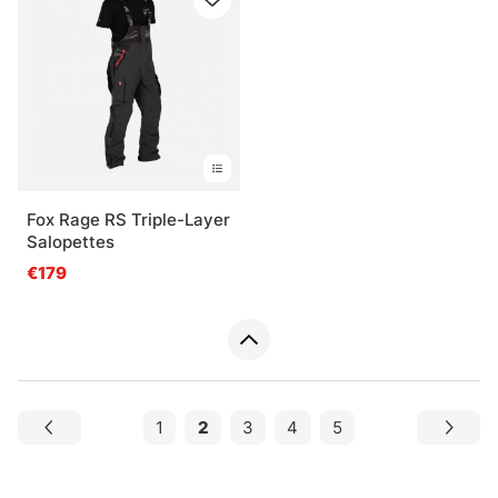
Fox Rage RS Triple-Layer
Salopettes
€179
1
2
3
4
5