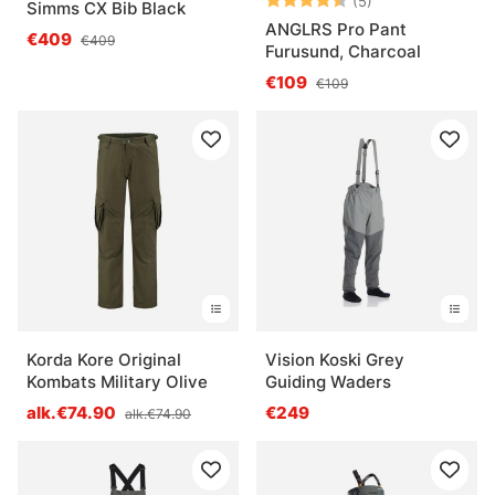
(5)
Simms CX Bib Black
ANGLRS Pro Pant
€409
€409
Furusund, Charcoal
€109
€109
Korda Kore Original
Vision Koski Grey
Kombats Military Olive
Guiding Waders
alk.€74.90
€249
alk.€74.90