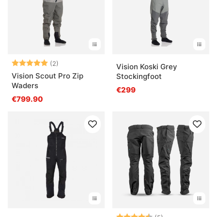
Arvio:
5.0 5:sta tähdestä
(2)
Vision Koski Grey
Vision Scout Pro Zip
Stockingfoot
Waders
€299
€799.90
Arvio:
4.8 5:sta tähde