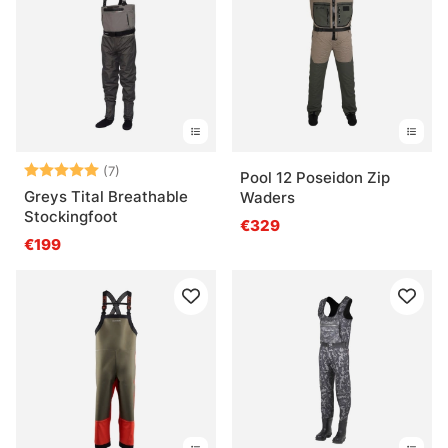
Arvio:
5.0 5:sta tähdestä
(7)
Pool 12 Poseidon Zip
Greys Tital Breathable
Waders
Stockingfoot
€329
€199