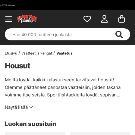
Etusivu
Vaatteet ja kengät
Vaatetus
Housut
Meiltä löydät kaikki kalastukseen tarvittavat housut!
Olemme päättäneet panostaa vaatteisiin, joiden takana
voimme itse seistä. Sportfishtacklelta löydät sopivan
vaihtoehdon riippumatta siitä, etsitkö jotain, joka suojaa
Näytä lisää
sinua tuulelta tai vedeltä vai pitää sinut lämpimänä. Jos
etsit jotain tiettyä vaatetta etkä löydä sitä
Luokan suosituin
valikoimastamme, voimme varmasti silti auttaa sinua. Soita
tai lähetä meille sähköpostia, niin autamme sinua