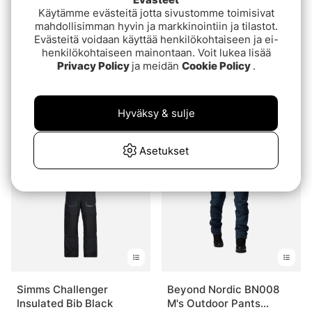
Käytämme evästeitä jotta sivustomme toimisivat
mahdollisimman hyvin ja markkinointiin ja tilastot.
Evästeitä voidaan käyttää henkilökohtaiseen ja ei-
henkilökohtaiseen mainontaan. Voit lukea lisää
Privacy Policy
ja meidän
Cookie Policy
.
Grundéns Boundary Zip
Patagonia M's Altvia
Waders
Trail Pants Reg Black
Hyväksy & sulje
€1079
€109
€109
Asetukset
Simms Challenger
Beyond Nordic BN008
Insulated Bib Black
M's Outdoor Pants