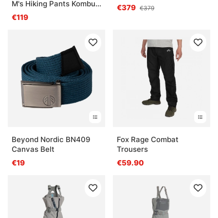
M's Hiking Pants Kombu
€379
€379
Green
€119
Beyond Nordic BN409
Fox Rage Combat
Canvas Belt
Trousers
€19
€59.90