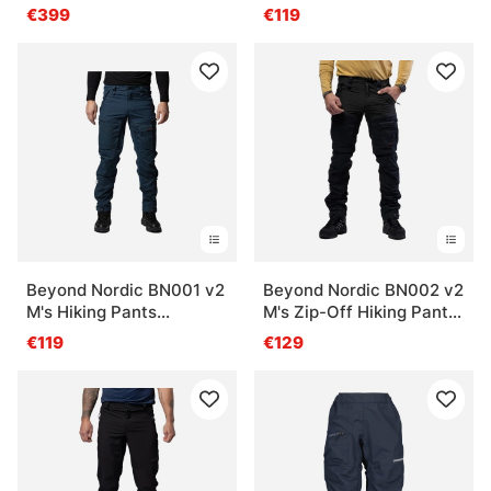
Black
€399
€119
Beyond Nordic BN001 v2
Beyond Nordic BN002 v2
M's Hiking Pants
M's Zip-Off Hiking Pants
Midnight Navy
Black
€119
€129