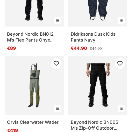
Beyond Nordic BN012
Didriksons Dusk Kids
M's Flex Pants Onyx
Pants Navy
Black
€89
€44.90
€44.90
Orvis Clearwater Wader
Beyond Nordic BN005
M's Zip-Off Outdoor
€419