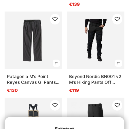
Pants Forest Night
€139
Patagonia M's Point
Beyond Nordic BN001 v2
Reyes Canvas Gi Pants
M's Hiking Pants Off
INBK
Black
€130
€119
Evästeet