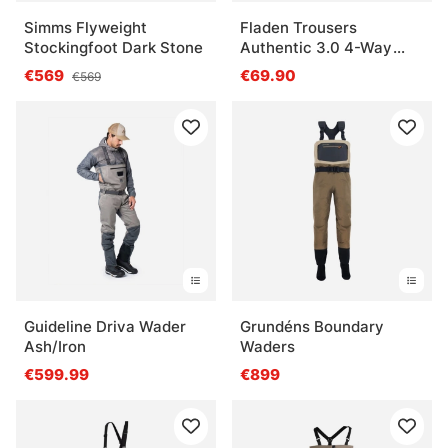
Simms Flyweight
Fladen Trousers
Stockingfoot Dark Stone
Authentic 3.0 4-Way
Stretch, Green/Black
€569
€69.90
€569
Guideline Driva Wader
Grundéns Boundary
Ash/Iron
Waders
€599.99
€899