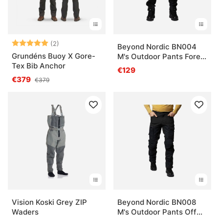
Arvio:
5.0 5:sta tähdestä
(2)
Beyond Nordic BN004
Grundéns Buoy X Gore-
M's Outdoor Pants Forest
Tex Bib Anchor
Night
€129
€379
€379
Vision Koski Grey ZIP
Beyond Nordic BN008
Waders
M's Outdoor Pants Off