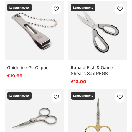
Loppuunmyyty
Loppuunmyyty
Guideline GL Clipper
Rapala Fish & Game
Shears Sax RFGS
€19.99
€13.90
Loppuunmyyty
Loppuunmyyty