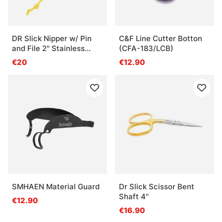
DR Slick Nipper w/ Pin
C&F Line Cutter Botton
and File 2'' Stainless
(CFA-183/LCB)
Steel Black
€20
€12.90
SMHAEN Material Guard
Dr Slick Scissor Bent
Shaft 4''
€12.90
€16.90