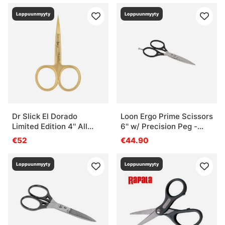
Loppuunmyyty
Loppuunmyyty
Dr Slick El Dorado
Loon Ergo Prime Scissors
Limited Edition 4'' All
6'' w/ Precision Peg -
Purpose Scissor
Black
€52
€44.90
Loppuunmyyty
Loppuunmyyty