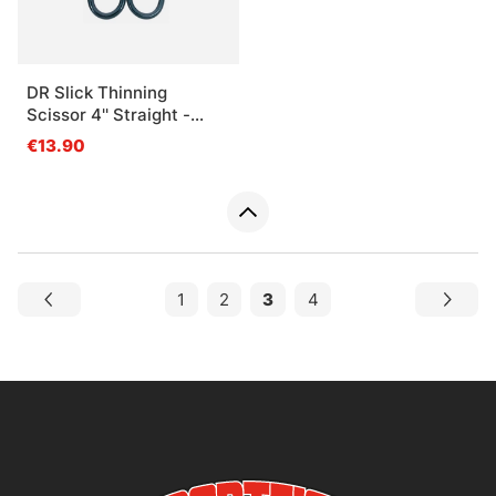
DR Slick Thinning
Scissor 4'' Straight -
Adjustable Open Loops
€13.90
1
2
3
4