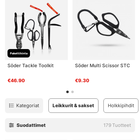
Ei mitään kaikille.
Jos tarvitset jotain, laita meille viestiä, niin tuomme sen
mielellämme sinulle.
Pakettihinta
Söder Tackle Toolkit
Söder Multi Scissor STC
€46.90
€9.30
Kategoriat
Leikkurit & sakset
Holkkipihdit
Suodattimet
179
Tuotteet