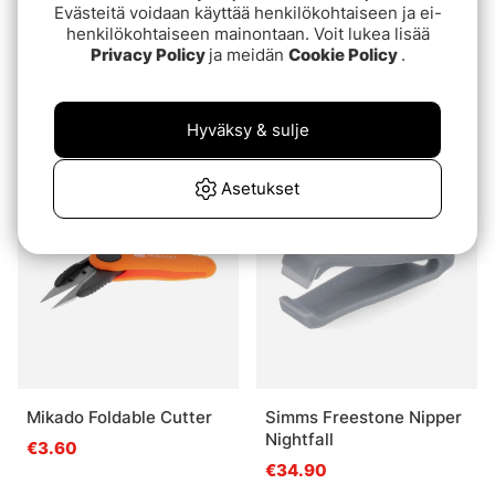
Evästeitä voidaan käyttää henkilökohtaiseen ja ei-
henkilökohtaiseen mainontaan. Voit lukea lisää
Privacy Policy
ja meidän
Cookie Policy
.
Rapala Sax RCDRRLS
Savage Gear Braid And
Splitring Scissor
€11.90
Hyväksy & sulje
€6.90
Asetukset
Loppuunmyyty
Loppuunmyyty
Mikado Foldable Cutter
Simms Freestone Nipper
Nightfall
€3.60
€34.90