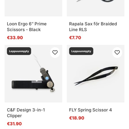
Loon Ergo 6'' Prime
Rapala Sax för Braided
Scissors - Black
Line RLS
€33.90
€7.70
Loppuunmyyty
Loppuunmyyty
C&F Design 3-in-1
FLY Spring Scissor 4
Clipper
€18.90
€31.90