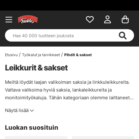
Etusivu
Työkalut ja tarvikkeet
Pihdit & sakset
Leikkurit & sakset
Meiltä löydät laajan valikoiman saksia ja linkkuleikkureita.
Valtava valikoima hyviä saksia, lankaleikkureita ja
monitoimityökaluja. Tähän kategoriaan olemme laittaneet
malleja, joista todella pidämme ja jotka toimivat
Näytä lisää
mielestämme hyvin, aina edullisista
lankaleikkureista/halkaisijoista eksklusiivisempiin
Luokan suosituin
monitoimityökaluihin.