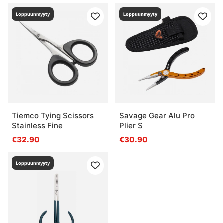
Loppuunmyyty
Loppuunmyyty
Tiemco Tying Scissors
Savage Gear Alu Pro
Stainless Fine
Plier S
€32.90
€30.90
Loppuunmyyty