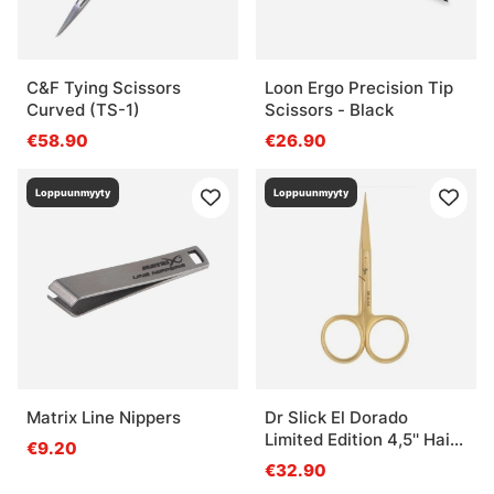
C&F Tying Scissors
Loon Ergo Precision Tip
Curved (TS-1)
Scissors - Black
€58.90
€26.90
Loppuunmyyty
Loppuunmyyty
Matrix Line Nippers
Dr Slick El Dorado
Limited Edition 4,5'' Hair
€9.20
Scissor
€32.90