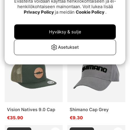
Evästeitä voidaan käyttää henkilökohtaiseen ja ei-
henkilökohtaiseen mainontaan. Voit lukea lisää
Privacy Policy
ja meidän
Cookie Policy
.
Simms Double Haul Icon
Patagonia P-6 Logo
Trucker Jasper
Trucker Hat Forge Grey
Hyväksy & sulje
€31.90
€40
Asetukset
Loppuunmyyty
Loppuunmyyty
Vision Natives 9.0 Cap
Shimano Cap Grey
€35.90
€9.30