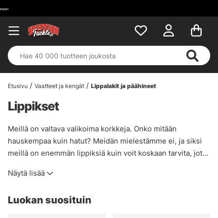
Etusivu
Vaatteet ja kengät
Lippalakit ja päähineet
Lippikset
Meillä on valtava valikoima korkkeja. Onko mitään
hauskempaa kuin hatut? Meidän mielestämme ei, ja siksi
meillä on enemmän lippiksiä kuin voit koskaan tarvita, jotta
jokainen voi löytää brändin ja tyylin, jota edustaa! Miksi et
Näytä lisää
tukisi suosikkimerkkiäsi!
Luokan suosituin