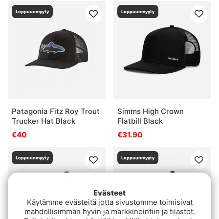
Loppuunmyyty
Loppuunmyyty
Patagonia Fitz Roy Trout
Simms High Crown
Trucker Hat Black
Flatbill Black
€40
€31.90
Loppuunmyyty
Loppuunmyyty
Evästeet
Käytämme evästeitä jotta sivustomme toimisivat
mahdollisimman hyvin ja markkinointiin ja tilastot.