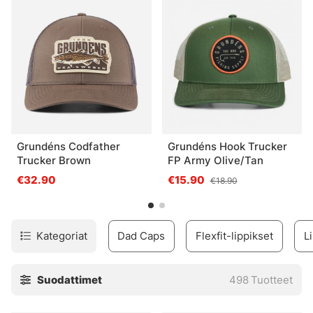
Grundéns Codfather
Grundéns Hook Trucker
Trucker Brown
FP Army Olive/Tan
€32.90
€15.90
€18.90
Kategoriat
Dad Caps
Flexfit-lippikset
L
Suodattimet
498
Tuotteet