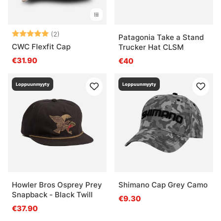
Arvio:
5.0 5:sta tähdestä
(2)
Patagonia Take a Stand
CWC Flexfit Cap
Trucker Hat CLSM
€31.90
€40
Loppuunmyyty
Loppuunmyyty
Howler Bros Osprey Prey
Shimano Cap Grey Camo
Snapback - Black Twill
€9.30
€37.90