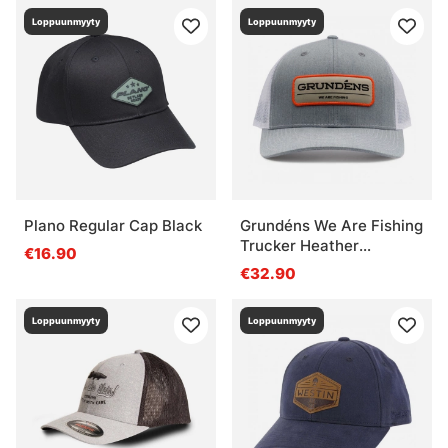
Loppuunmyyty
Loppuunmyyty
Plano Regular Cap Black
Grundéns We Are Fishing
Trucker Heather
€16.90
Grey/White
€32.90
Loppuunmyyty
Loppuunmyyty