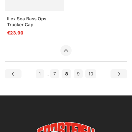
Illex Sea Bass Ops
Trucker Cap
€23.90
1
...
7
8
9
10