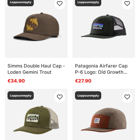
Loppuunmyyty
Loppuunmyyty
Simms Double Haul Cap -
Patagonia Airfarer Cap
Loden Gemini Trout
P-6 Logo: Old Growth
Green
€34.90
€27.90
Loppuunmyyty
Loppuunmyyty