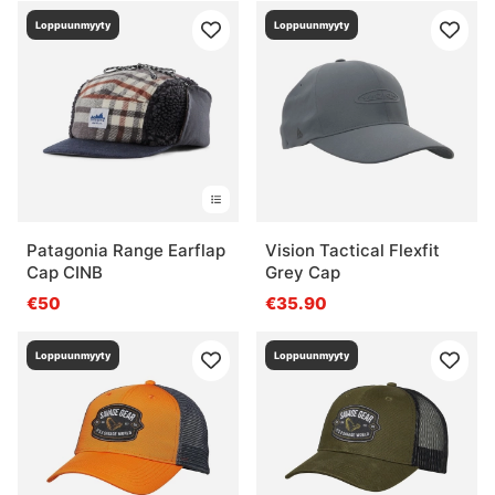
Loppuunmyyty
Loppuunmyyty
Patagonia Range Earflap
Vision Tactical Flexfit
Cap CINB
Grey Cap
€50
€35.90
Loppuunmyyty
Loppuunmyyty