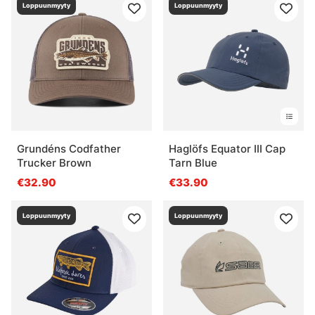
Loppuunmyyty
Loppuunmyyty
Grundéns Codfather
Haglöfs Equator III Cap
Trucker Brown
Tarn Blue
€32.90
€33.90
Loppuunmyyty
Loppuunmyyty