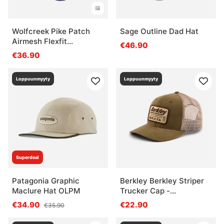
Wolfcreek Pike Patch
Sage Outline Dad Hat
Airmesh Flexfit
€46.90
Navy/White
€36.90
Loppuunmyyty
Loppuunmyyty
Superdeal
Patagonia Graphic
Berkley Berkley Striper
Maclure Hat OLPM
Trucker Cap -
Olive/Khaki
€34.90
€22.90
€35.90