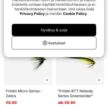
Evästeitä voidaan käyttää henkilökohtaiseen ja ei-
henkilökohtaiseen mainontaan. Voit lukea lisää
Privacy Policy
ja meidän
Cookie Policy
.
Frödin Micro Series -
Frödin Micro Series - G.P
Greenlander
Special
Hyväksy & sulje
€8.90
€8.90
Asetukset
Frödin Micro Series -
"Frödin BTT Nobody
Zebra
Series Greenlander"
€8.90
alk.€8.90