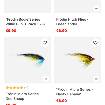
"Frödin Bodie Series
Frödin Hitch Flies -
Willie Gun 3-Pack 1,2 & 3
Greenlander
cm"
€9.90
€6.90
Arvio:
5.0 5:sta tähdestä
(2)
"Frödin Micro Series -
Frödin Micro Series -
Nasty Banana"
Dee Sheep
€8.90