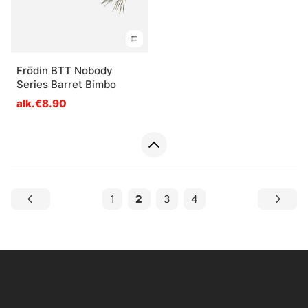
Frödin BTT Nobody
Series Barret Bimbo
alk.€8.90
1
2
3
4