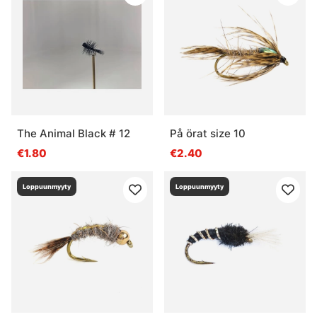
The Animal Black # 12
På örat size 10
€1.80
€2.40
Loppuunmyyty
Loppuunmyyty