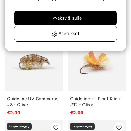
Leoshrimp Pink #6
Guideline UV Gammarus
#8 - Orange
Hyväksy & sulje
€4.49
€2.99
Asetukset
Loppuunmyyty
Loppuunmyyty
Guideline UV Gammarus
Guideline Hi-Float Klink
#8 - Olive
#12 - Olive
€2.99
€2.99
Loppuunmyyty
Loppuunmyyty