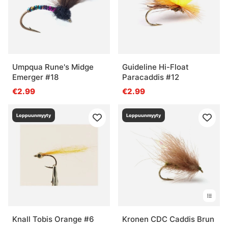
Umpqua Rune's Midge
Guideline Hi-Float
Emerger #18
Paracaddis #12
€2.99
€2.99
Loppuunmyyty
Loppuunmyyty
Knall Tobis Orange #6
Kronen CDC Caddis Brun