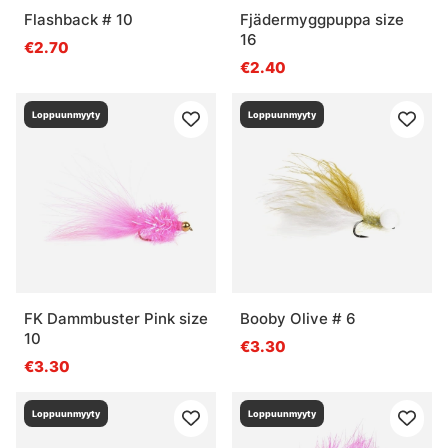
Flashback # 10
Fjädermyggpuppa size
16
€2.70
€2.40
Loppuunmyyty
Loppuunmyyty
FK Dammbuster Pink size
Booby Olive # 6
10
€3.30
€3.30
Loppuunmyyty
Loppuunmyyty