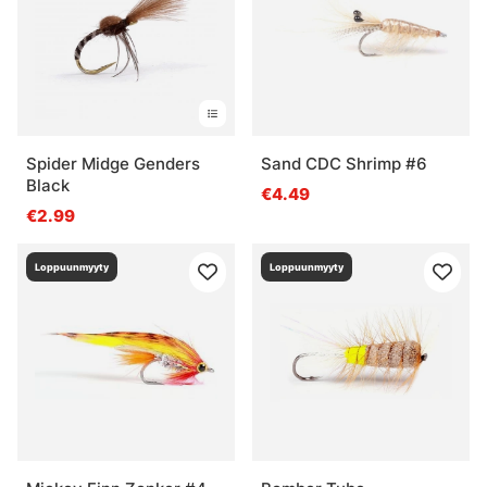
Spider Midge Genders
Sand CDC Shrimp #6
Black
€4.49
€2.99
Loppuunmyyty
Loppuunmyyty