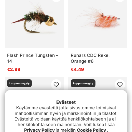
Flash Prince Tungsten -
Runars CDC Reke,
14
Orange #6
€2.99
€4.49
Loppuunmyyty
Loppuunmyyty
Evästeet
Käytämme evästeitä jotta sivustomme toimisivat
mahdollisimman hyvin ja markkinointiin ja tilastot.
Evästeitä voidaan käyttää henkilökohtaiseen ja ei-
henkilökohtaiseen mainontaan. Voit lukea lisää
Privacy Policy
ja meidän
Cookie Policy
.