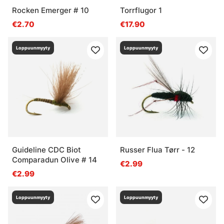
Rocken Emerger # 10
Torrflugor 1
€2.70
€17.90
Loppuunmyyty
Loppuunmyyty
Guideline CDC Biot
Russer Flua Tørr - 12
Comparadun Olive # 14
€2.99
€2.99
Loppuunmyyty
Loppuunmyyty