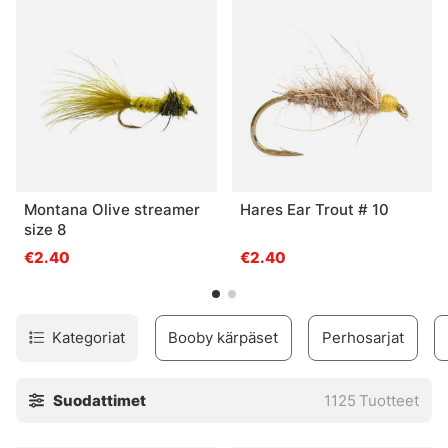
laadukas ja hyväksi todettu! Jos et ole varma, mitä välineitä
tarvitset kalastukseesi, ota meihin yhteyttä, niin autamme
sinua ja voit lähteä kalaan luottavaisin mielin!
Montana Olive streamer
Hares Ear Trout # 10
size 8
€2.40
€2.40
Kategoriat
Booby kärpäset
Perhosarjat
Suodattimet
1125
Tuotteet