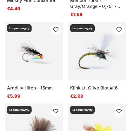
Mickey Finn Zonker #4
Bomber Tube -
Gray/Orange - 0,75'' -
€4.49
40mm
€7.59
Loppuunmyyty
Loppuunmyyty
Arndilly Hitch - 15mm
Klink Lt. Olive Biot #16
€5.99
€2.99
Loppuunmyyty
Loppuunmyyty