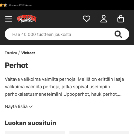
Etusivu
Vieheet
Perhot
Valtava valikoima valmiita perhoja! Meillä on erittäin laaja
valikoima valmiita perhoja, jotka sopivat useimpiin
perhokalastusmenetelmiin! Uppoperhot, haukiperhot,
putkiperhot, hitsit, nymfit, streamerit, lohiperhot ja paljon
Näytä lisää
muuta. Teemme yhteistyötä vain tunnettujen
tuotemerkkien kanssa, esimerkiksi Vision, Guideline,
Luokan suosituin
Frödin, Umpqua ja Unique Flies. Haluamme, että voit
varmuudella luottaa siihen, että ostamasi perho on