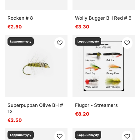
Rocken # 8
Wolly Bugger BH Red # 6
€2.50
€3.30
Loppuunmyyty
Loppuunmyyty
Superpuppan Olive BH #
Flugor - Streamers
12
€8.20
€2.50
Loppuunmyyty
Loppuunmyyty