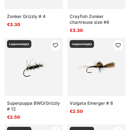
Zonker Grizzly # 4
Crayfish Zonker
chartreuse size #6
€3.30
€3.30
Loppuunmyyty
Loppuunmyyty
Superpuppa BWO/Grizzly
Vulgata Emerger # 8
# 12
€2.50
€2.50