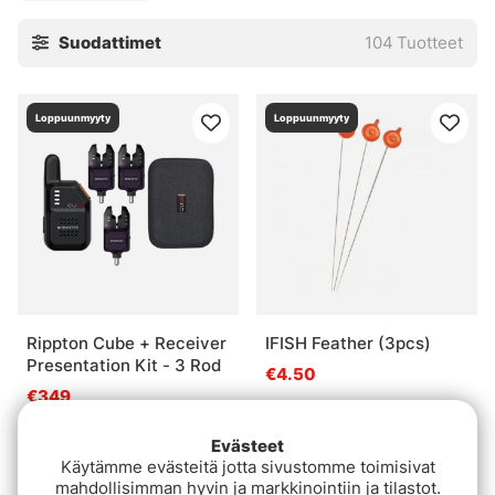
Suodattimet
104
Tuotteet
Loppuunmyyty
Loppuunmyyty
Rippton Cube + Receiver
IFISH Feather (3pcs)
Presentation Kit - 3 Rod
€4.50
€349
Evästeet
Käytämme evästeitä jotta sivustomme toimisivat
mahdollisimman hyvin ja markkinointiin ja tilastot.