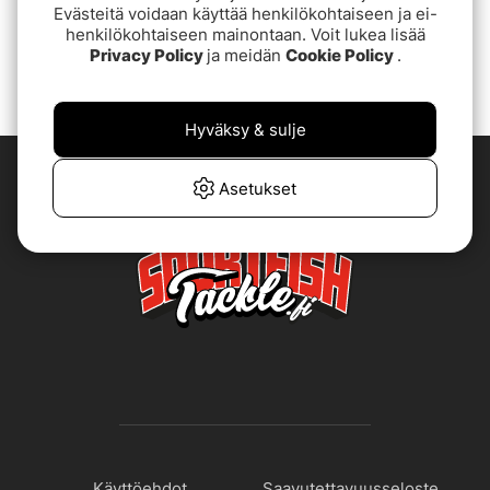
Evästeitä voidaan käyttää henkilökohtaiseen ja ei-
henkilökohtaiseen mainontaan. Voit lukea lisää
1
2
3
Privacy Policy
ja meidän
Cookie Policy
.
Hyväksy & sulje
Asetukset
Käyttöehdot
Saavutettavuusseloste