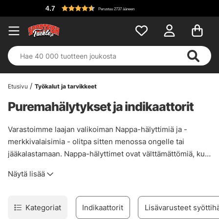
4.7
Perustuu 2737 ääneen
Etusivu
Työkalut ja tarvikkeet
Puremahälytykset ja indikaattorit
Varastoimme laajan valikoiman Nappa-hälyttimiä ja -
merkkivalaisimia - olitpa sitten menossa ongelle tai
jääkalastamaan. Nappa-hälyttimet ovat välttämättömiä, kun
olet kalastamassa, ja tarjoamme laajan valikoiman valituilta
Näytä lisää
toimittajilta, jotka ovat laadukkaita! Löydät myös
ankeriaistappia, valovapoja ja ja keihäänkärkimittareita.
Kategoriat
Indikaattorit
Lisävarusteet syöttih