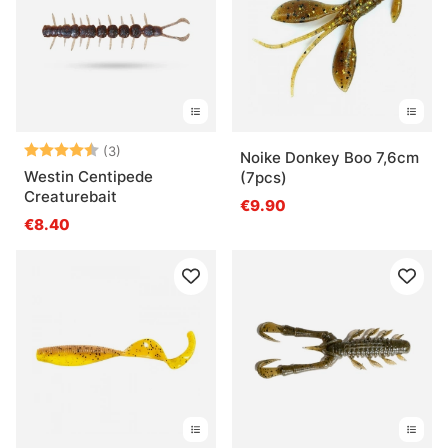
Arvio:
4.3 5:sta tähdestä
(3)
Noike Donkey Boo 7,6cm
Westin Centipede
(7pcs)
Creaturebait
€9.90
€8.40