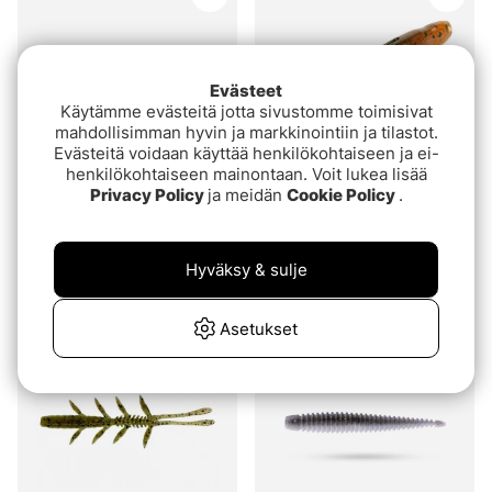
Evästeet
Käytämme evästeitä jotta sivustomme toimisivat
mahdollisimman hyvin ja markkinointiin ja tilastot.
Evästeitä voidaan käyttää henkilökohtaiseen ja ei-
henkilökohtaiseen mainontaan. Voit lukea lisää
Privacy Policy
ja meidän
Cookie Policy
.
Arvio:
5.0 5:sta tähdestä
Arvio:
3.0 5:sta tähde
(2)
(2)
Z-man Llama TubeZ 2''
Pig Craw TPL 7,5cm
(6-pack)
(6pcs)
Hyväksy & sulje
€8.20
€5
Asetukset