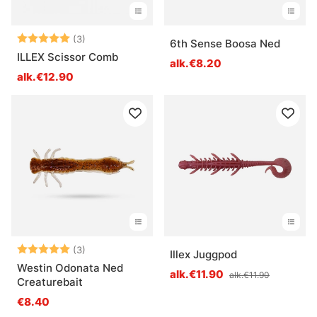
Arvio:
5.0 5:sta tähdestä
(3)
6th Sense Boosa Ned
ILLEX Scissor Comb
alk.€8.20
alk.€12.90
Arvio:
5.0 5:sta tähdestä
(3)
Illex Juggpod
Westin Odonata Ned
alk.€11.90
alk.€11.90
Creaturebait
€8.40