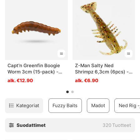
rigaustyylejä tai hyödyntää pieniä katkarapuja dropshot-
kalastuksessa. Voit tietenkin kalastaa näillä vieheillä myös
vesissä, joissa ei ole rapuja, mutta se ei ole yhtä
jännittävää!
Capt'n Greenfin Boogie
Z-Man Salty Ned
Worm 3cm (15-pack) -
Shrimpz 6,3cm (6pcs) -
Kafi
Houdini
alk. €12.90
alk. €6.90
Kategoriat
Fuzzy Baits
Madot
Ned Rig -j
Suodattimet
320
Tuotteet