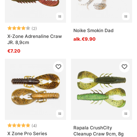
Arvio:
4.0 5:sta tähdestä
(2)
Noike Smokin Dad
X-Zone Adrenaline Craw
alk.€9.90
JR. 8,9cm
€7.20
Arvio:
5.0 5:sta tähdestä
(4)
Rapala CrushCity
X Zone Pro Series
Cleanup Craw 9cm, 8g