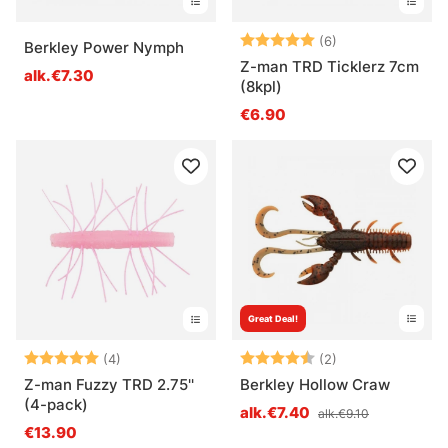
Arvio:
5.0 5:sta tähde
(6)
Berkley Power Nymph
Z-man TRD Ticklerz 7cm
alk.€7.30
(8kpl)
€6.90
Great Deal!
Arvio:
5.0 5:sta tähdestä
Arvio:
4.5 5:sta tähde
(4)
(2)
Z-man Fuzzy TRD 2.75''
Berkley Hollow Craw
(4-pack)
alk.€7.40
alk.€9.10
€13.90