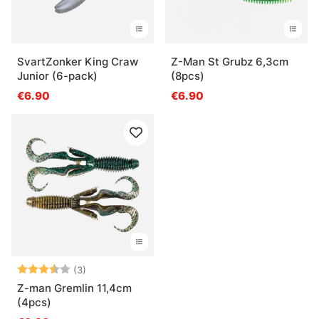
SvartZonker King Craw
Z-Man St Grubz 6,3cm
Junior (6-pack)
(8pcs)
€6.90
€6.90
Arvio:
3.7 5:sta tähdestä
(3)
Z-man Gremlin 11,4cm
(4pcs)