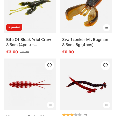
Superdeal
Bite Of Bleak Yriel Craw
Svartzonker Mr. Bugman
8.5cm (4pcs) -
8,5cm, 8g (4pcs)
Watermelon Red
€3.60
€6.90
€3.70
Arvio:
3.0 5:sta tähde
(2)