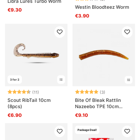
Libra Lures Turbo Worm
Westin Bloodteez Worm
€9.30
€3.90
3 for 2
Arvio:
4.2 5:sta tähdestä
Arvio:
5.0 5:sta tähde
(11)
(3)
Scout RibTail 10cm
Bite Of Bleak Rattlin
(8pcs)
Nazeebo TPE 10cm
(6pcs)
€6.90
€9.10
Package Deal!