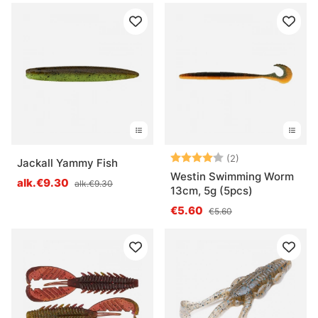
Arvio:
4.0 5:sta tähde
(2)
Jackall Yammy Fish
Westin Swimming Worm
alk.€9.30
alk.€9.30
13cm, 5g (5pcs)
€5.60
€5.60