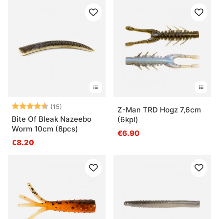
Arvio:
4.7 5:sta tähdestä
(15)
Z-Man TRD Hogz 7,6cm
Bite Of Bleak Nazeebo
(6kpl)
Worm 10cm (8pcs)
€6.90
€8.20