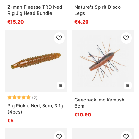
Z-man Finesse TRD Ned
Nature's Spirit Disco
Rig Jig Head Bundle
Legs
€15.20
€4.20
Arvio:
5.0 5:sta tähdestä
(2)
Geecrack Imo Kemushi
Pig Pickle Ned, 8cm, 3,1g
6cm
(4pcs)
€10.90
€5