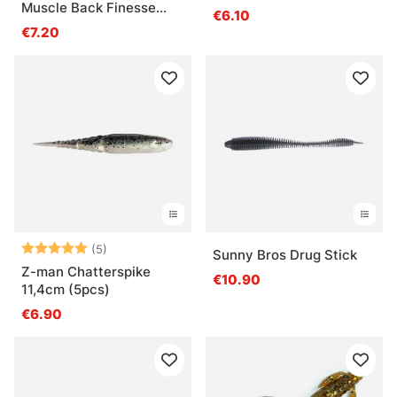
Muscle Back Finesse
€6.10
Craw, 8,2cm (8pcs)
€7.20
Arvio:
5.0 5:sta tähdestä
(5)
Sunny Bros Drug Stick
Z-man Chatterspike
€10.90
11,4cm (5pcs)
€6.90