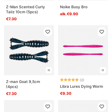
Z-Man Scented Curly
Noike Busy Bro
Tailz 10cm (5pcs)
alk.€9.90
€7.30
Arvio:
4.5 5:sta tähde
(2)
Z-man Goat 9,5cm
Libra Lures Dying Worm
(4pcs)
€9.30
€7.30