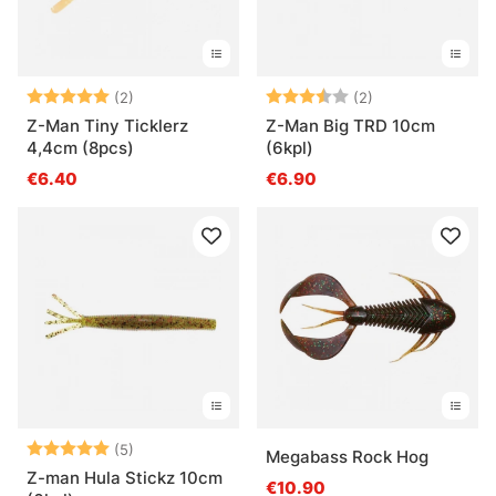
Arvio:
5.0 5:sta tähdestä
Arvio:
3.5 5:sta tähde
(2)
(2)
Z-Man Tiny Ticklerz
Z-Man Big TRD 10cm
4,4cm (8pcs)
(6kpl)
€6.40
€6.90
Arvio:
5.0 5:sta tähdestä
(5)
Megabass Rock Hog
Z-man Hula Stickz 10cm
€10.90