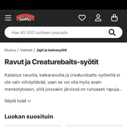
Etusivu
Vieheet
Jigit ja keinosyötit
Ravut ja Creaturebaits-syötit
Kalastus ravuilla, katkaravuilla ja creaturebaits-syöteillä ei
ole vain viihdyttävää, vaan se voi olla myös avain
menestykseen, sillä joissakin järvissä on runsaasti rapuja,
jotka ovat ahventen suosikkiruokaa! Tämän kategorian
Näytä lisää
vieheitä voidaan käyttää todella monella eri tavalla, mikä
tekee kalastuksesta vieläkin hauskempaa. Voit jigata niitä
Luokan suosituin
tavallisilla jigipäillä, pompauttaa niitä pohjaan pystyssä
pysyvillä stand up -päillä, käyttää Texas- ja Carolina-