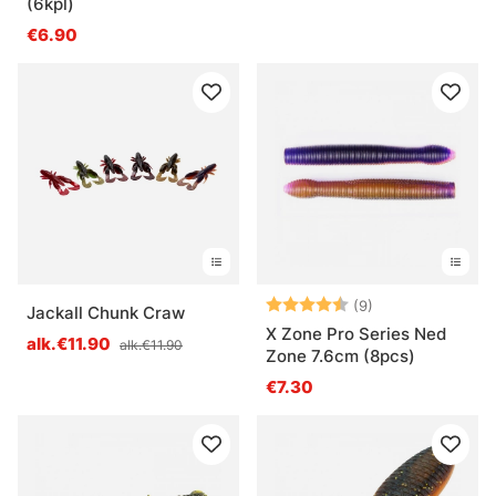
(6kpl)
€6.90
Arvio:
4.6 5:sta tähde
(9)
Jackall Chunk Craw
X Zone Pro Series Ned
alk.€11.90
alk.€11.90
Zone 7.6cm (8pcs)
€7.30