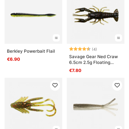
Arvio:
4.5 5:sta tähde
(4)
Berkley Powerbait Flail
Savage Gear Ned Craw
€6.90
6.5cm 2.5g Floating
(4kpl)
€7.80