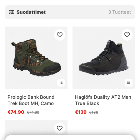
vaellustyyppeihin.
Suodattimet
3
Tuotteet
Prologic Bank Bound
Haglöfs Duality AT2 Men
Trek Boot MH, Camo
True Black
€74.90
€139
€74.90
€139