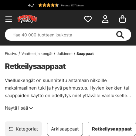
4.7
Perustuu 2737 ääneen
Etusivu
Vaatteet ja kengät
Jalkineet
Saappaat
Retkeilysaappaat
Vaelluskengät on suunniteltu antamaan nilkoille
maksimaalinen tuki ja hyvä pehmustus. Hyvien kenkien tai
saappaiden käyttö on edellytys miellyttävälle vaellukselle.
On tärkeää, että sinulla on kengät, jotka antavat sinulle
Näytä lisää
oikean tuen, jotta vältät vammat ja hankautumisen. Paras
neuvomme on varmistaa, että kengät sopivat sinulle ja
käyttötarkoitukseesi. Siksi olemme koonneet kunnon
Kategoriat
Arkisaappaat
Retkeilysaappaat
valikoiman hyviä vaelluskenkiä useimpiin