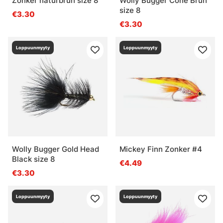
Zonker naturbrun size 8
Wolly Bugger Cone Brun
size 8
€3.30
€3.30
Loppuunmyyty
Loppuunmyyty
Wolly Bugger Gold Head
Mickey Finn Zonker #4
Black size 8
€4.49
€3.30
Loppuunmyyty
Loppuunmyyty