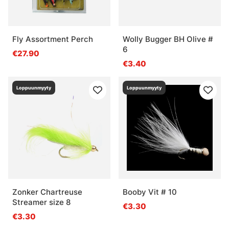
Fly Assortment Perch
Wolly Bugger BH Olive #
6
€27.90
€3.40
Loppuunmyyty
Loppuunmyyty
Zonker Chartreuse
Booby Vit # 10
Streamer size 8
€3.30
€3.30