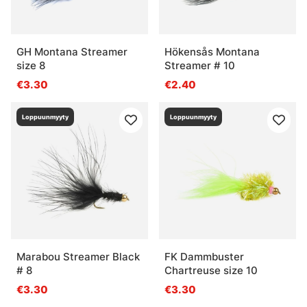
GH Montana Streamer
Hökensås Montana
size 8
Streamer # 10
€3.30
€2.40
Loppuunmyyty
Loppuunmyyty
Marabou Streamer Black
FK Dammbuster
# 8
Chartreuse size 10
€3.30
€3.30