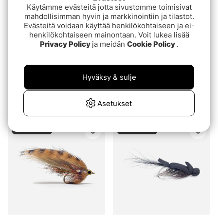
Käytämme evästeitä jotta sivustomme toimisivat
mahdollisimman hyvin ja markkinointiin ja tilastot.
Evästeitä voidaan käyttää henkilökohtaiseen ja ei-
henkilökohtaiseen mainontaan. Voit lukea lisää
Privacy Policy
ja meidän
Cookie Policy
.
Hyväksy & sulje
Zonker Grizzly # 4
Fattigmans tobis #2
Asetukset
€3.30
€5.60
Loppuunmyyty
Loppuunmyyty