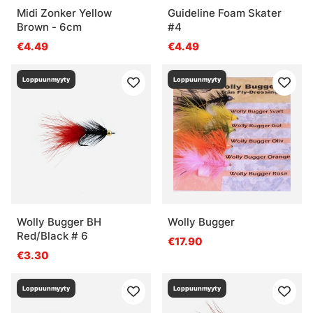
Midi Zonker Yellow
Guideline Foam Skater
Brown - 6cm
#4
€4.49
€4.49
Loppuunmyyty
Loppuunmyyty
Wolly Bugger BH
Wolly Bugger
Red/Black # 6
€17.90
€3.30
Loppuunmyyty
Loppuunmyyty