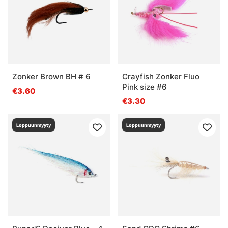
Zonker Brown BH # 6
Crayfish Zonker Fluo
Pink size #6
€3.60
€3.30
Loppuunmyyty
Loppuunmyyty