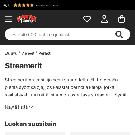
Etusivu
Vieheet
Perhot
Streamerit
Streamerit on ensisijaisesti suunniteltu jäljittelemään
pieniä syöttikaloja, jos kalastat perholla kaloja, jotka
saalistavat juuri niitä, sinun on ostettava streamer. Löydät
erilaisia malleja ja jäljitelmiä kaupastamme!
Näytä lisää
Luokan suosituin