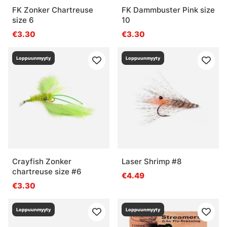
FK Zonker Chartreuse
FK Dammbuster Pink size
size 6
10
€3.30
€3.30
Loppuunmyyty
Loppuunmyyty
Crayfish Zonker
Laser Shrimp #8
chartreuse size #6
€4.49
€3.30
Loppuunmyyty
Loppuunmyyty