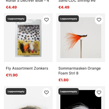
Runar'S Deciver Blue - 4
Sand CDC Shrimp #6
€4.49
€4.49
Loppuunmyyty
Loppuunmyyty
Fly Assortment Zonkers
Sommarmasken Orange
Foam Strl 8
€11.90
€1.80
Loppuunmyyty
Loppuunmyyty