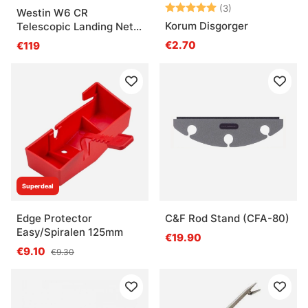
Arvio:
5.0 5:sta tähde
(3)
Westin W6 CR
Korum Disgorger
Telescopic Landing Net
2M XS, 50-200cm 4Sec
€2.70
€119
Superdeal
Edge Protector
C&F Rod Stand (CFA-80)
Easy/Spiralen 125mm
€19.90
€9.10
€9.30