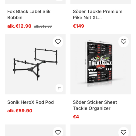
Fox Black Label Slik
Söder Tackle Premium
Bobbin
Pike Net XL
(L76xW81xD100cm,
alk.€12.90
€149
alk.€18.90
Handle 188-235cm)
Sonik HeroX Rod Pod
Söder Sticker Sheet
Tackle Organizer
alk.€59.90
€4