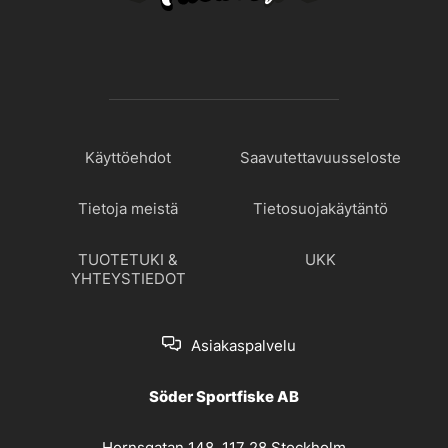
Käyttöehdot
Saavutettavuusseloste
Tietoja meistä
Tietosuojakäytäntö
TUOTETUKI &
UKK
YHTEYSTIEDOT
Asiakaspalvelu
Söder Sportfiske AB
Hornsgatan 148, 117 28 Stockholm