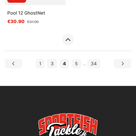
Pool 12 GhostNet
€30.90
€31.90
1
3
4
5
...
34