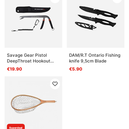
Savage Gear Pistol
DAM/R.T Ontario Fishing
DeepThroat Hookout
knife 9,5cm Blade
22.5cm
€19.90
€5.90
Superdeal