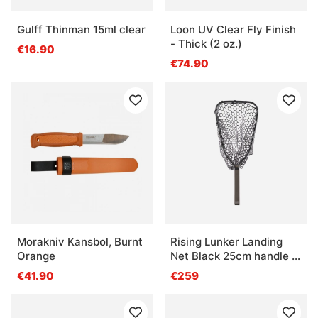
Gulff Thinman 15ml clear
Loon UV Clear Fly Finish
- Thick (2 oz.)
€16.90
€74.90
Morakniv Kansbol, Burnt
Rising Lunker Landing
Orange
Net Black 25cm handle -
Stealth
€41.90
€259