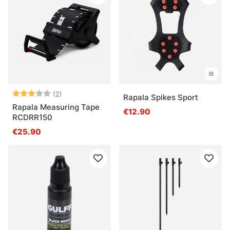
Arvio:
3.0 5:sta tähdestä
(2)
Rapala Spikes Sport
Rapala Measuring Tape
€12.90
RCDRR150
€25.90