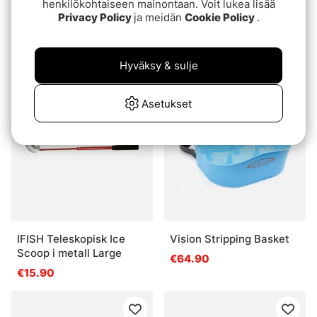
henkilökohtaiseen mainontaan. Voit lukea lisää
Privacy Policy
ja meidän
Cookie Policy
.
Easy Shrimp Eyes Line
Patriot Bat Aluminium
Master - Black/Grey
alk.€16.90
€84.90
Hyväksy & sulje
Asetukset
IFISH Teleskopisk Ice
Vision Stripping Basket
Scoop i metall Large
€64.90
€15.90