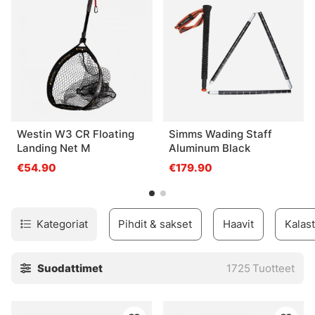
Westin W3 CR Floating
Simms Wading Staff
Landing Net M
Aluminum Black
€54.90
€179.90
Kategoriat
Pihdit & sakset
Haavit
Kalast
Suodattimet
1725
Tuotteet