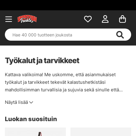
Työkalut ja tarvikkeet
Kattava valikoima! Me uskomme, että asianmukaiset
työkalut ja tarvikkeet tekevät kalastushetkistäsi
mahdollisimman turvallisia ja sujuvia sekä sinulle että
kalastamillesi kaloille. Siksi meillä on laaja valikoima
Näytä lisää
tuotteita, joilla hoidat niin kalat kuin kelatkin ja lisäksi itsesi
mahdollisen tapaturman sattuessa.
Luokan suosituin