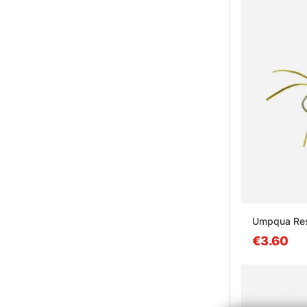
Umpqua Rest
€3.60