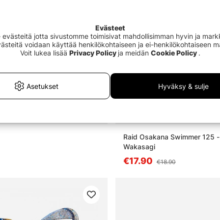
Evästeet
västeitä jotta sivustomme toimisivat mahdollisimman hyvin ja markki
Evästeitä voidaan käyttää henkilökohtaiseen ja ei-henkilökohtaiseen 
Voit lukea lisää
Privacy Policy
ja meidän
Cookie Policy
.
Asetukset
Hyväksy & sulje
Superdeal
5%
Raid Osakana Swimmer 125 - 
Wakasagi
€17.90
€18.90