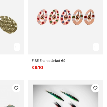
estä
FIBE Enareblänket 69
€9.10