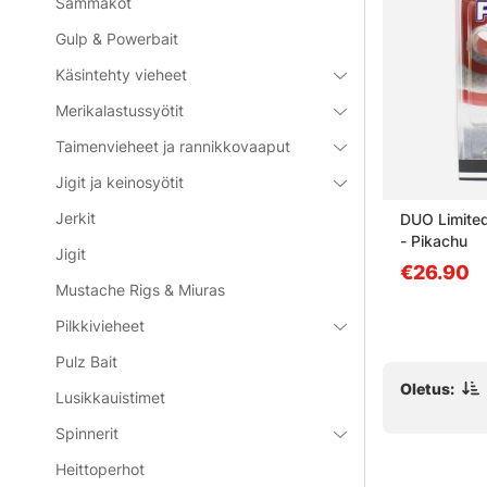
Sammakot
Gulp & Powerbait
Käsintehty vieheet
Merikalastussyötit
Taimenvieheet ja rannikkovaaput
71%
Jigit ja keinosyötit
Jerkit
18g, GR
Eastfield Viper 9cm (5pcs) -
DUO Limited
Motoroil Gold UV
- Pikachu
Jigit
alk. €2.67
€26.90
alk. €9.30
Mustache Rigs & Miuras
Pilkkivieheet
Pulz Bait
Oletus:
Lusikkauistimet
Spinnerit
Heittoperhot