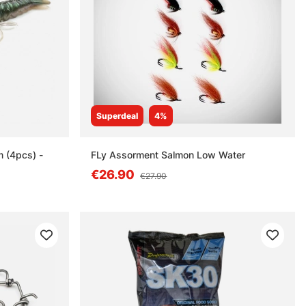
Superdeal
4%
m (4pcs) -
FLy Assorment Salmon Low Water
€26.90
€27.90