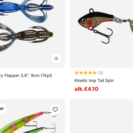
Arvio:
5.0 5:sta tähd
(2)
y Flapper 3,6'', 9cm (7kpl)
Kinetic Imp Tail Spin
alk.€4.10
l!