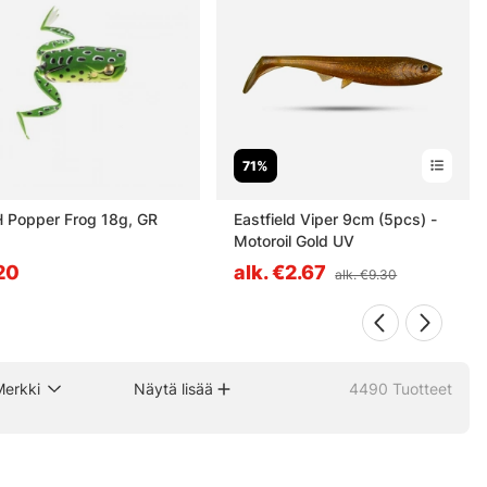
71%
H Popper Frog 18g, GR
Eastfield Viper 9cm (5pcs) -
Motoroil Gold UV
20
alk. €2.67
alk. €9.30
Merkki
Näytä lisää
4490
Tuotteet