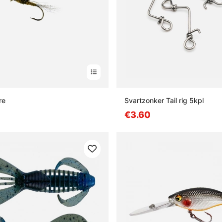
re
Svartzonker Tail rig 5kpl
€3.60