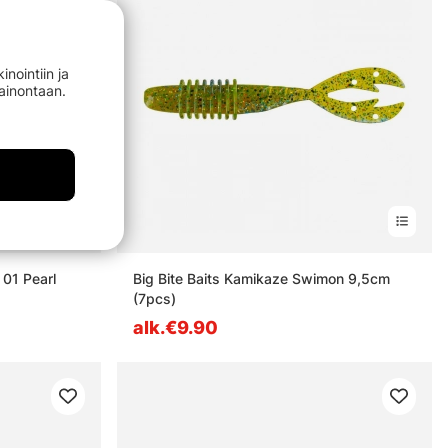
nointiin ja
mainontaan.
01 Pearl
Big Bite Baits Kamikaze Swimon 9,5cm
(7pcs)
alk.€9.90