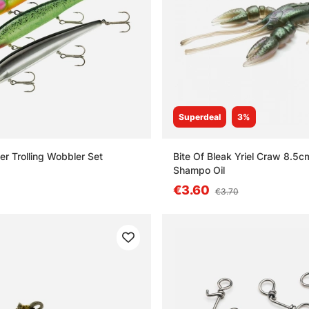
Superdeal
3%
er Trolling Wobbler Set
Bite Of Bleak Yriel Craw 8.5c
Shampo Oil
€3.60
€3.70