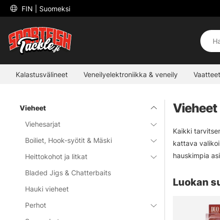
 FIN 
| Suomeksi
Kalastusvälineet
Veneilyelektroniikka & veneily
Vaatteet
Vieheet
Vieheet
Viehesarjat
Kaikki tarvits
Boiliet, Hook-syötit & Mäski
kattava valiko
hauskimpia asi
Heittokohot ja litkat
Bladed Jigs & Chatterbaits
Luokan s
Hauki vieheet
Perhot