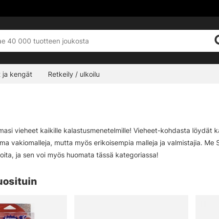
 ja kengät
Retkeily / ulkoilu
emasi vieheet kaikille kalastusmenetelmille! Vieheet-kohdasta löydä
ima vakiomalleja, mutta myös erikoisempia malleja ja valmistajia. Me S
oita, ja sen voi myös huomata tässä kategoriassa!
uosituin