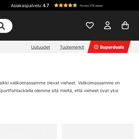
Asiakaspalvelu
4.7
Perustuu 2732 ääneen
Uutuudet
Tuotemerkit
Superdeals
t kaikki valikoimassamme olevat vieheet. Valikoimassamme on
portfishtacklella olemme sitä mieltä, että vieheet ovat yksi