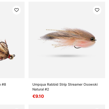
n #8
Umpqua Rabbid Strip Streamer Osowski
Natural #2
€9.10