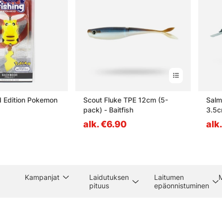
 Edition Pokemon
Scout Fluke TPE 12cm (5-
Salmo
pack) - Baitfish
3.5c
alk. €6.90
alk
Kampanjat
Laidutuksen
Laitumen
pituus
epäonnistuminen