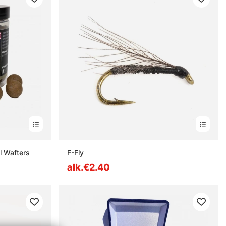
l Wafters
F-Fly
alk.€2.40