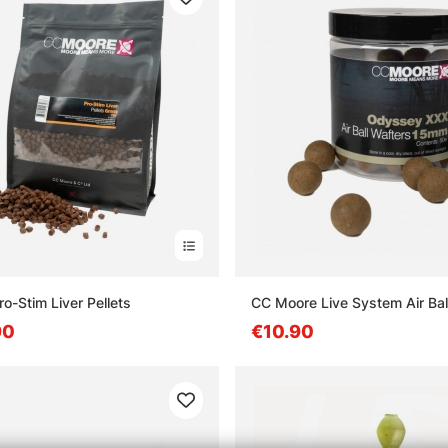
o-Stim Liver Pellets
CC Moore Live System Air Bal
90
€10.90