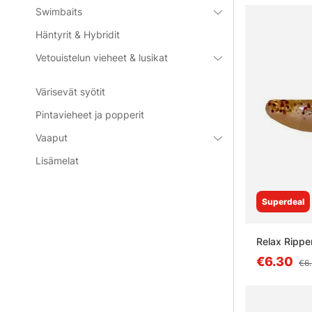
Swimbaits
Häntyrit & Hybridit
Vetouistelun vieheet & lusikat
Värisevät syötit
Pintavieheet ja popperit
Vaaput
Lisämelat
Superdeal
Relax Rippe
€6.30
€6