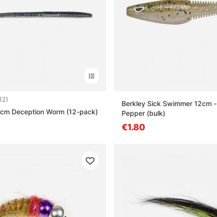
5.0 5:sta tähdestä
(2)
Berkley Sick Swimmer 12cm - 
2cm Deception Worm (12-pack)
Pepper (bulk)
€1.80