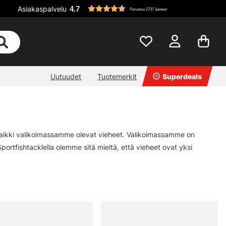
Asiakaspalvelu
4.7
Perustuu 2737 ääneen
Uutuudet
Tuotemerkit
Superdeals
t kaikki valikoimassamme olevat vieheet. Valikoimassamme on
portfishtacklella olemme sitä mieltä, että vieheet ovat yksi