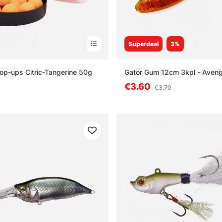
Superdeal
3%
 Pop-ups Citric-Tangerine 50g
Gator Gum 12cm 3kpl - Aven
€3.60
€3.70