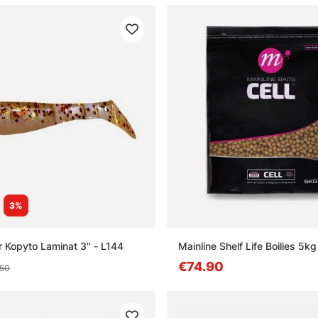
3%
r Kopyto Laminat 3'' - L144
Mainline Shelf Life Boilies 5kg
€74.90
.50