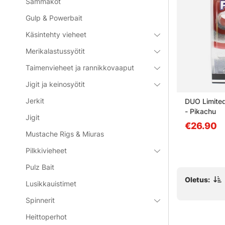
Sammakot
Gulp & Powerbait
Käsintehty vieheet
Merikalastussyötit
Taimenvieheet ja rannikkovaaput
Jigit ja keinosyötit
Jerkit
et Floating
Blackfin Ghosty & Elitefin
DUO Limited
d Head
Minnow Bundle
- Pikachu
Jigit
€13.69
€26.90
Mustache Rigs & Miuras
Pilkkivieheet
Pulz Bait
Oletus:
Lusikkauistimet
Spinnerit
Heittoperhot