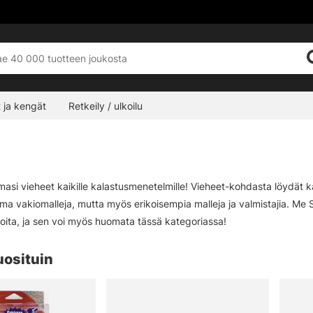
 ja kengät
Retkeily / ulkoilu
emasi vieheet kaikille kalastusmenetelmille! Vieheet-kohdasta löydä
ima vakiomalleja, mutta myös erikoisempia malleja ja valmistajia. Me S
oita, ja sen voi myös huomata tässä kategoriassa!
uosituin