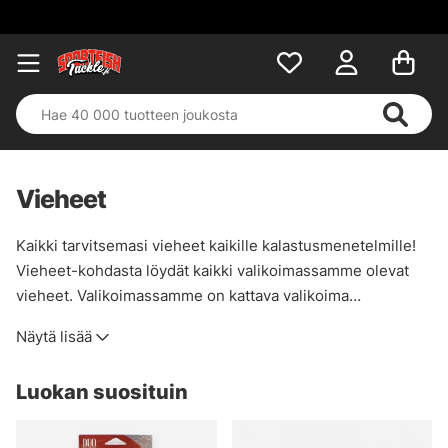
Vieheet
Kaikki tarvitsemasi vieheet kaikille kalastusmenetelmille!
Vieheet-kohdasta löydät kaikki valikoimassamme olevat
vieheet. Valikoimassamme on kattava valikoima
vakiomalleja, mutta myös erikoisempia malleja ja
Näytä lisää
valmistajia. Me Sportfishtacklella olemme sitä mieltä, että
vieheet ovat yksi hauskimpia asioita, ja sen voi myös
Luokan suosituin
huomata tässä kategoriassa!