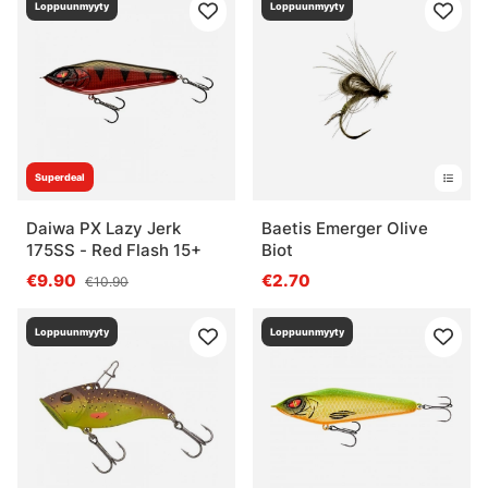
Loppuunmyyty
Loppuunmyyty
Superdeal
Daiwa PX Lazy Jerk
Baetis Emerger Olive
175SS - Red Flash 15+
Biot
€9.90
€2.70
€10.90
Loppuunmyyty
Loppuunmyyty