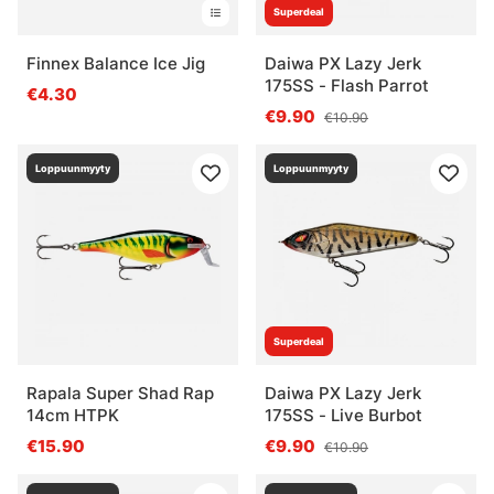
Superdeal
Finnex Balance Ice Jig
Daiwa PX Lazy Jerk
175SS - Flash Parrot
€4.30
€9.90
€10.90
Loppuunmyyty
Loppuunmyyty
Superdeal
Rapala Super Shad Rap
Daiwa PX Lazy Jerk
14cm HTPK
175SS - Live Burbot
€15.90
€9.90
€10.90