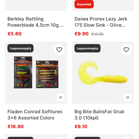
Superdeal
Berkley Rattling
Daiwa Prorex Lazy Jerk
Powerblade 4,5cm 10g -
175 Slow Sink - Olive
Brown Chrt
Roach
€5.60
€9.90
€10.90
Loppuunmyyty
Loppuunmyyty
Fladen Conrad Softlures
Big Bite BaitsFat Grub
3x6 Assorted Colors
3.0 (10kpl)
€16.90
€9.10