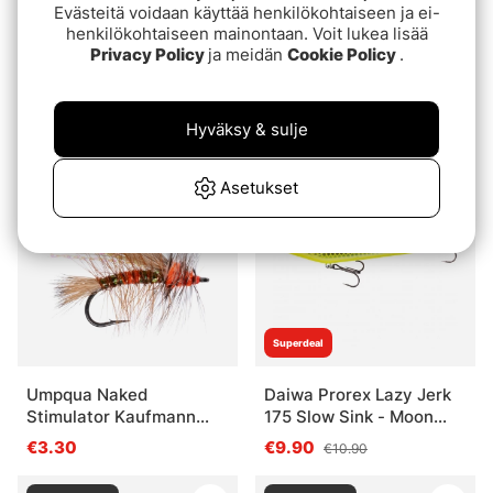
Evästeitä voidaan käyttää henkilökohtaiseen ja ei-
Superdeal
henkilökohtaiseen mainontaan. Voit lukea lisää
Privacy Policy
ja meidän
Cookie Policy
.
Daiwa Prorex Lazy Jerk
RenzStein RenzShad
155 Slow Sink - Blue Gill
9cm, 7g (5pcs)
€9
€8.30
€9.30
Hyväksy & sulje
Loppuunmyyty
Loppuunmyyty
Asetukset
Superdeal
Umpqua Naked
Daiwa Prorex Lazy Jerk
Stimulator Kaufmann
175 Slow Sink - Moon
Royal - #10
Shadow
€3.30
€9.90
€10.90