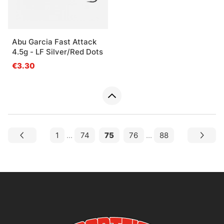
Abu Garcia Fast Attack
4.5g - LF Silver/Red Dots
€3.30
1
...
74
75
76
...
88