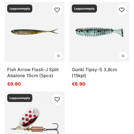
Loppuunmyyty
Loppuunmyyty
Fish Arrow Flash-J Split
Gunki Tipsy-S 3,8cm
Abalone 10cm (5pcs)
(15kpl)
€9.90
€6.90
Loppuunmyyty