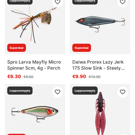
Loppuunmyyty
Loppuunmyyty
Superdeal
Superdeal
Spro Larva Mayfly Micro
Daiwa Prorex Lazy Jerk
Spinner 5cm, 4g - Perch
175 Slow Sink - Steely
Grey
€6.30
€9.90
€6.50
€10.90
Loppuunmyyty
Loppuunmyyty