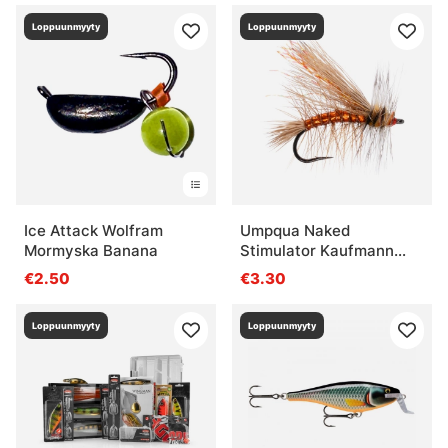
Loppuunmyyty
Loppuunmyyty
Ice Attack Wolfram
Umpqua Naked
Mormyska Banana
Stimulator Kaufmann
Orange - #10
€2.50
€3.30
Loppuunmyyty
Loppuunmyyty