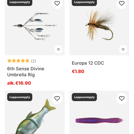
Loppuunmyyty
Loppuunmyyty
Arvio:
5.0 5:sta tähdestä
(2)
Europa 12 CDC
6th Sense Divine
€1.80
Umbrella Rig
alk.€16.90
Loppuunmyyty
Loppuunmyyty