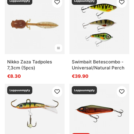
Loppuunmyyty
Loppuunmyyty
Nikko Zaza Tadpoles
Swimbait Betescombo -
7,3cm (5pcs)
Universal/Natural Perch
€8.30
€39.90
Loppuunmyyty
Loppuunmyyty