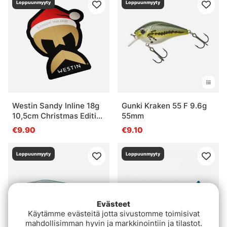
Loppuunmyyty
Loppuunmyyty
Westin Sandy Inline 18g
Gunki Kraken 55 F 9.6g
10,5cm Christmas Edition
55mm
25
€9.90
€9.10
Loppuunmyyty
Loppuunmyyty
Evästeet
Käytämme evästeitä jotta sivustomme toimisivat
mahdollisimman hyvin ja markkinointiin ja tilastot.