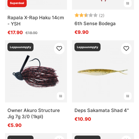
Superdeal
Arvio:
2.5 5:sta tähde
(2)
Rapala X-Rap Haku 14cm
6th Sense Bodega
- YSH
€9.90
€17.90
€18.90
Loppuunmyyty
Loppuunmyyty
Owner Akuro Structure
Deps Sakamata Shad 4''
Jig 7g 3/0 (1kpl)
€10.90
€5.90