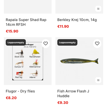
Rapala Super Shad Rap
Berkley Krej 10cm, 14g
14cm RFSH
€11.90
€15.90
Loppuunmyyty
Loppuunmyyty
Flugor - Dry flies
Fish Arrow Flash J
Huddle
€8.20
€9.30