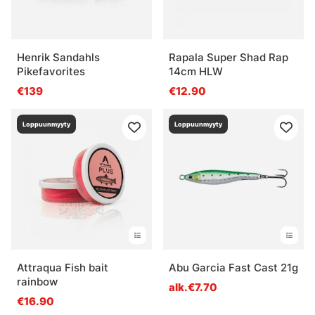
Henrik Sandahls
Rapala Super Shad Rap
Pikefavorites
14cm HLW
€139
€12.90
Loppuunmyyty
Loppuunmyyty
Attraqua Fish bait
Abu Garcia Fast Cast 21g
rainbow
alk.€7.70
€16.90