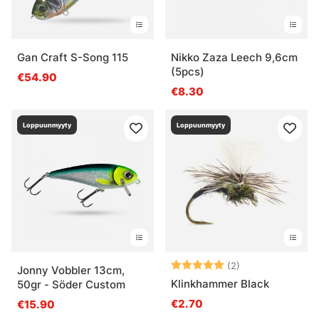
Gan Craft S-Song 115
Nikko Zaza Leech 9,6cm
(5pcs)
€54.90
€8.30
Loppuunmyyty
Loppuunmyyty
Arvio:
5.0 5:sta tähde
(2)
Jonny Vobbler 13cm,
Klinkhammer Black
50gr - Söder Custom
€2.70
€15.90