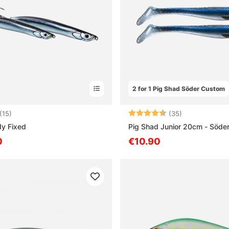
2 for 1 Pig Shad Söder Custom
4.8 5:sta tähdestä
Arvio:
4.9 5:sta täh
(15)
(35)
dy Fixed
Pig Shad Junior 20cm - Söde
0
€10.90