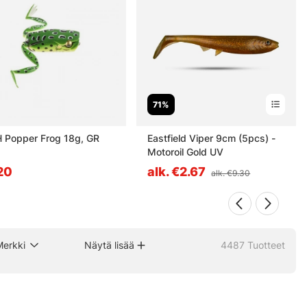
71%
H Popper Frog 18g, GR
Eastfield Viper 9cm (5pcs) -
Motoroil Gold UV
20
alk. €2.67
alk. €9.30
Merkki
Näytä lisää
4487
Tuotteet