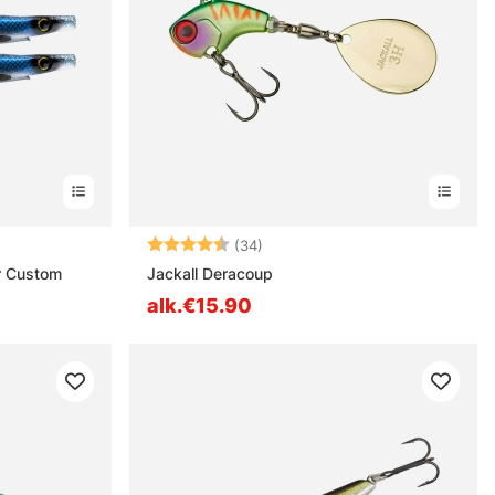
destä
Arvio:
4.8 5:sta tähdestä
(34)
r Custom
Jackall Deracoup
alk.€15.90