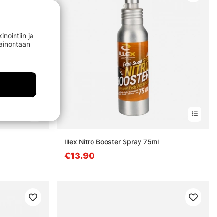
nointiin ja
mainontaan.
estä
Illex Nitro Booster Spray 75ml
€13.90