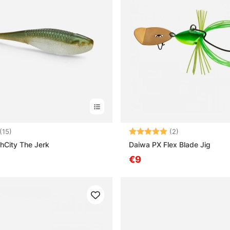
4.3 5:sta tähdestä
Arvio:
5.0 5:sta tähd
(15)
(2)
hCity The Jerk
Daiwa PX Flex Blade Jig
€9