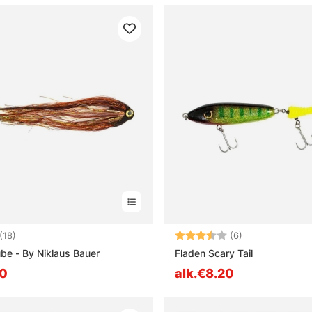
4.9 5:sta tähdestä
Arvio:
3.3 5:sta tähd
(18)
(6)
ube - By Niklaus Bauer
Fladen Scary Tail
90
alk.€8.20