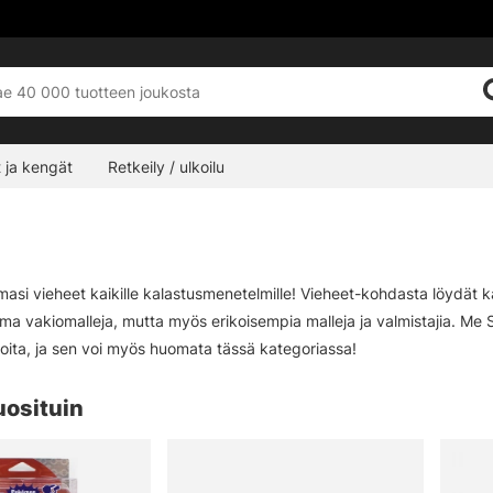
 ja kengät
Retkeily / ulkoilu
emasi vieheet kaikille kalastusmenetelmille! Vieheet-kohdasta löydä
ima vakiomalleja, mutta myös erikoisempia malleja ja valmistajia. Me S
oita, ja sen voi myös huomata tässä kategoriassa!
uosituin