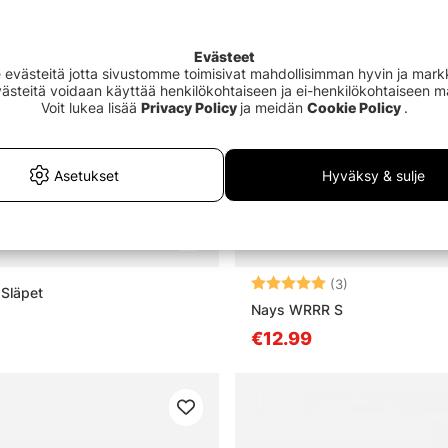
Evästeet
västeitä jotta sivustomme toimisivat mahdollisimman hyvin ja markki
Evästeitä voidaan käyttää henkilökohtaiseen ja ei-henkilökohtaiseen 
Voit lukea lisää
Privacy Policy
ja meidän
Cookie Policy
.
Asetukset
Hyväksy & sulje
Arvio:
5.0 5:sta tähd
(3)
 Släpet
Nays WRRR S
€12.99