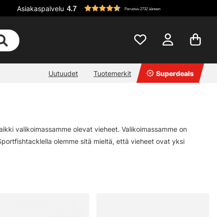
Asiakaspalvelu
4.7
Perustuu 2732 ääneen
Uutuudet
Tuotemerkit
Superdeals
t kaikki valikoimassamme olevat vieheet. Valikoimassamme on
portfishtacklella olemme sitä mieltä, että vieheet ovat yksi