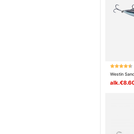
Arvio:
Westin San
alk.€8.6