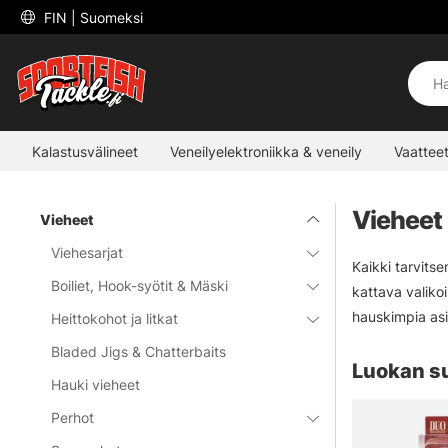
 FIN 
| Suomeksi
Kalastusvälineet
Veneilyelektroniikka & veneily
Vaatteet
Vieheet
Vieheet
Viehesarjat
Kaikki tarvits
Boiliet, Hook-syötit & Mäski
kattava valiko
hauskimpia asi
Heittokohot ja litkat
Bladed Jigs & Chatterbaits
Luokan s
Hauki vieheet
Perhot