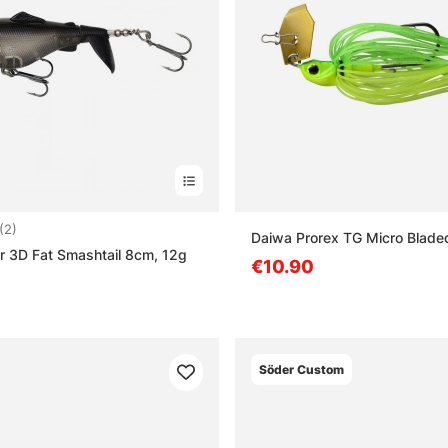
3.0 5:sta tähdestä
(2)
Daiwa Prorex TG Micro Blade
 3D Fat Smashtail 8cm, 12g
€10.90
Söder Custom