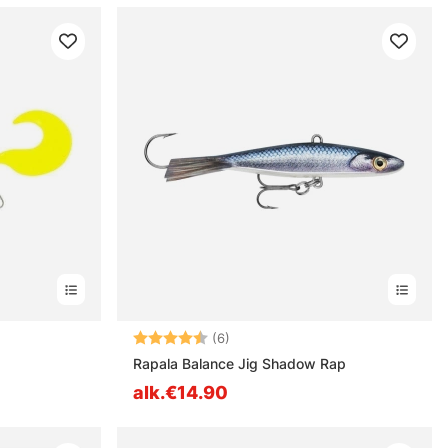
estä
Arvio:
4.8 5:sta tähdestä
(6)
Rapala Balance Jig Shadow Rap
alk.€14.90