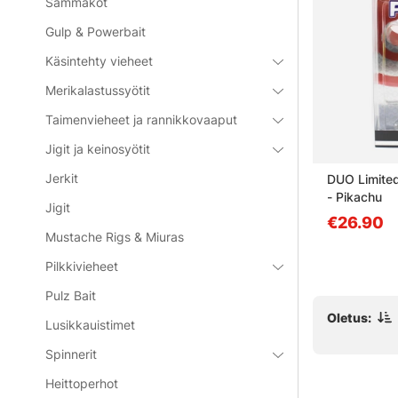
Sammakot
Gulp & Powerbait
Käsintehty vieheet
Merikalastussyötit
Taimenvieheet ja rannikkovaaput
71%
Jigit ja keinosyötit
Jerkit
18g, GR
Eastfield Viper 9cm (5pcs) -
DUO Limited
Motoroil Gold UV
- Pikachu
Jigit
alk. €2.67
€26.90
alk. €9.30
Mustache Rigs & Miuras
Pilkkivieheet
Pulz Bait
Oletus:
Lusikkauistimet
Spinnerit
Heittoperhot