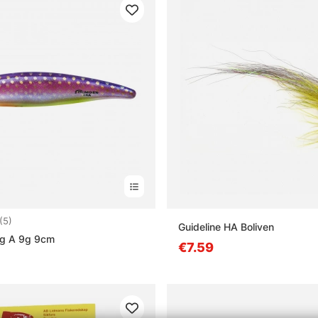
5.0 5:sta tähdestä
(5)
Guideline HA Boliven
g A 9g 9cm
€7.59