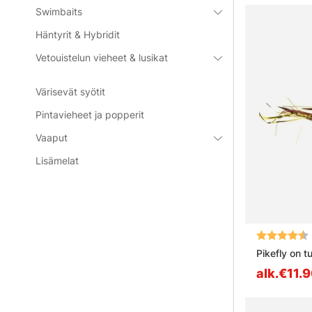
Swimbaits
Häntyrit & Hybridit
Vetouistelun vieheet & lusikat
Värisevät syötit
Pintavieheet ja popperit
Vaaput
Lisämelat
Arvio:
Pikefly on t
alk.€11.