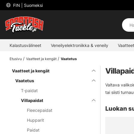
 FIN 
| Suomeksi
Kalastusvälineet
Veneilyelektroniikka & veneily
Vaatteet
Etusivu
Vaatteet ja kengät
Vaatetus
Villapai
Vaatteet ja kengät
Vaatetus
Valtava valiko
T-paidat
tai siisti turn
Villapaidat
Luokan s
Fleecepaidat
Hupparit
Paidat