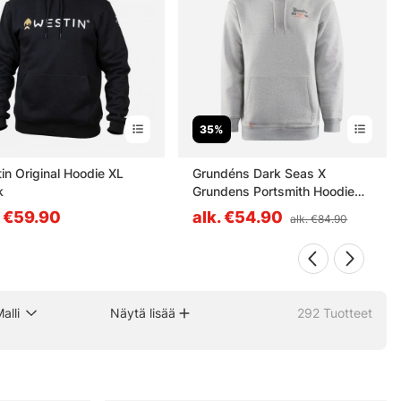
35%
in Original Hoodie XL
Grundéns Dark Seas X
k
Grundens Portsmith Hoodie
Athletic Heather - XL
. €59.90
alk. €54.90
alk. €84.90
alli
Näytä lisää
292
Tuotteet