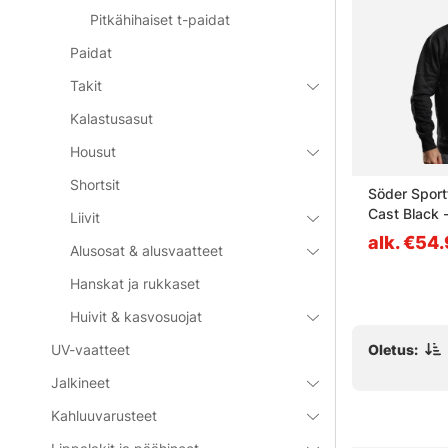
Pitkähihaiset t-paidat
Paidat
Takit
Kalastusasut
35%
Housut
Shortsit
odie XL
Grundéns Dark Seas X
Söder Sport
Grundens Portsmith Hoodie
Cast Black 
Liivit
Athletic Heather - XL
alk. €54.90
alk. €54
alk. €84.90
Alusosat & alusvaatteet
Hanskat ja rukkaset
Huivit & kasvosuojat
Oletus:
UV-vaatteet
Jalkineet
Kahluuvarusteet