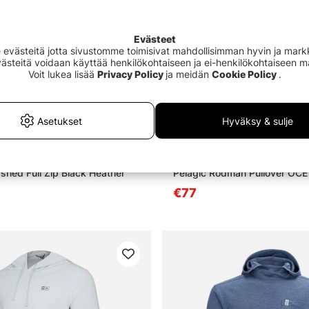
Evästeet
västeitä jotta sivustomme toimisivat mahdollisimman hyvin ja markki
Evästeitä voidaan käyttää henkilökohtaiseen ja ei-henkilökohtaiseen 
Voit lukea lisää
Privacy Policy
ja meidän
Cookie Policy
.
Asetukset
Hyväksy & sulje
shed Full Zip Black Heather
Pelagic Rodman Pullover OCE
€77