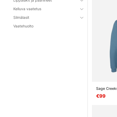
Lippalakit ja päähineet
Kelluva vaatetus
Silmälasit
Vaatehuolto
Sage Creeks
€99