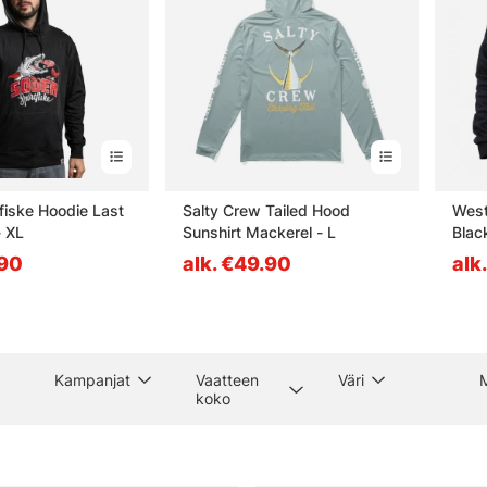
fiske Hoodie Last
Salty Crew Tailed Hood
West
- XL
Sunshirt Mackerel - L
Blac
.90
alk. €49.90
alk
Kampanjat
Vaatteen
Väri
M
koko