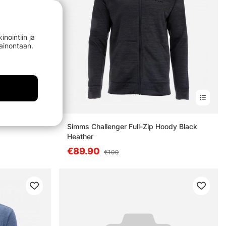
nointiin ja
mainontaan.
Simms Challenger Full-Zip Hoody Black
Heather
€89.90
€109