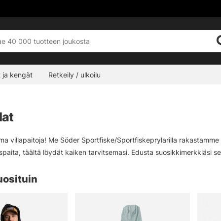
 ja kengät
Retkeily / ulkoilu
dat
ima villapaitoja! Me Söder Sportfiske/Sportfiskeprylarilla rakastamm
auspaita, täältä löydät kaiken tarvitsemasi. Edusta suosikkimerkkiäsi se
uosituin