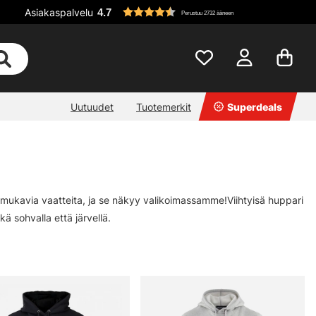
Asiakaspalvelu
4.7
Perustuu 2732 ääneen
Uutuudet
Tuotemerkit
Superdeals
e mukavia vaatteita, ja se näkyy valikoimassamme!Viihtyisä huppari
kä sohvalla että järvellä.