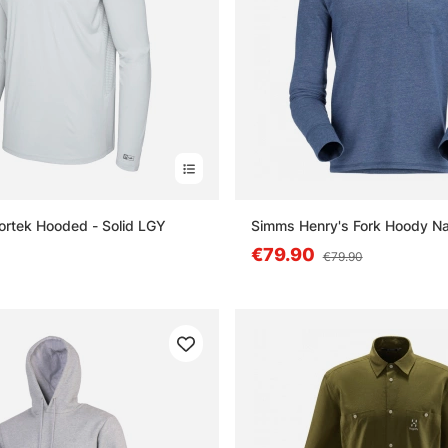
ortek Hooded - Solid LGY
Simms Henry's Fork Hoody N
€79.90
€79.90