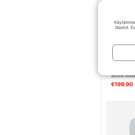
Käytämme e
tilastot. 
Simms River
€199.90