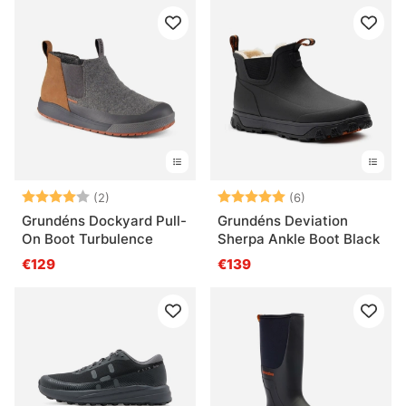
Arvio:
4.0 5:sta tähdestä
Arvio:
5.0 5:sta tähde
(2)
(6)
Grundéns Dockyard Pull-
Grundéns Deviation
On Boot Turbulence
Sherpa Ankle Boot Black
€129
€139