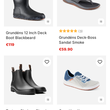
Arvio:
5.0 5:sta tähde
(3)
Grundéns 12 Inch Deck
Grundéns Deck-Boss
Boot Blackbeard
Sandal Smoke
€119
€59.90