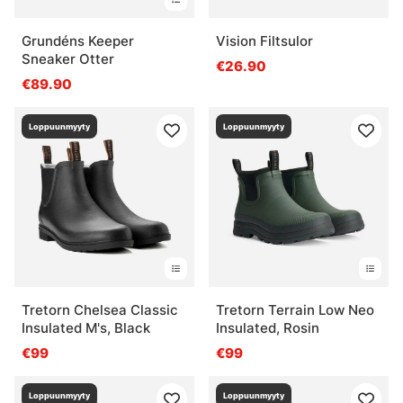
Grundéns Keeper
Vision Filtsulor
Sneaker Otter
€26.90
€89.90
Loppuunmyyty
Loppuunmyyty
Tretorn Chelsea Classic
Tretorn Terrain Low Neo
Insulated M's, Black
Insulated, Rosin
€99
€99
Loppuunmyyty
Loppuunmyyty