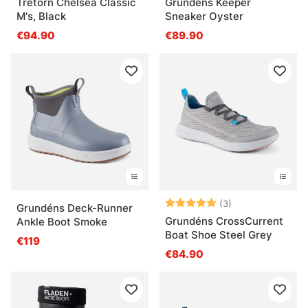
Tretorn Chelsea Classic
Grundéns Keeper
M's, Black
Sneaker Oyster
€94.90
€89.90
Arvio:
5.0 5:sta tähde
(3)
Grundéns Deck-Runner
Grundéns CrossCurrent
Ankle Boot Smoke
Boat Shoe Steel Grey
€119
€84.90