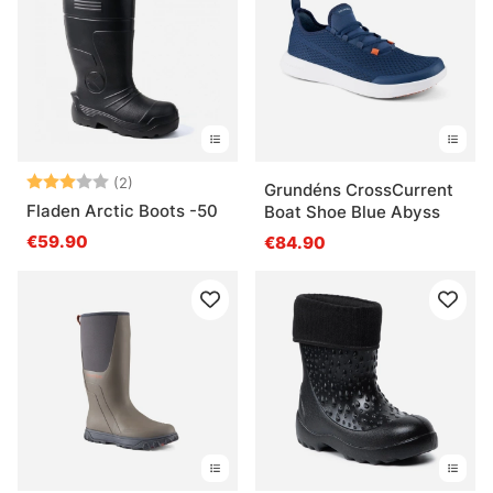
Arvio:
3.0 5:sta tähdestä
(2)
Grundéns CrossCurrent
Fladen Arctic Boots -50
Boat Shoe Blue Abyss
€59.90
€84.90