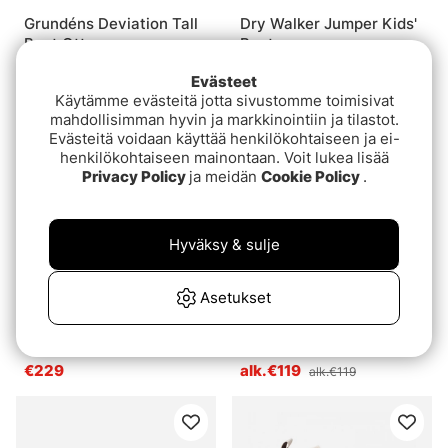
Grundéns Deviation Tall
Dry Walker Jumper Kids'
Boot Otter
Boot
€179
alk.€13.90
alk.€13.90
Evästeet
Käytämme evästeitä jotta sivustomme toimisivat
mahdollisimman hyvin ja markkinointiin ja tilastot.
Evästeitä voidaan käyttää henkilökohtaiseen ja ei-
henkilökohtaiseen mainontaan. Voit lukea lisää
Privacy Policy
ja meidän
Cookie Policy
.
Hyväksy & sulje
Asetukset
On Cloudrock
Korda KORE Kombat
Waterproof All Black
Boots Brown
€229
alk.€119
alk.€119