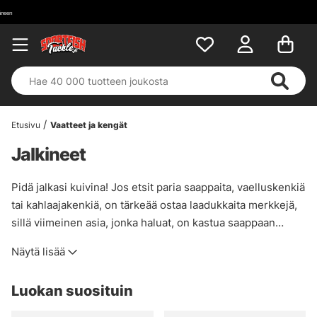
Etusivu
Vaatteet ja kengät
Jalkineet
Pidä jalkasi kuivina! Jos etsit paria saappaita, vaelluskenkiä
tai kahlaajakenkiä, on tärkeää ostaa laadukkaita merkkejä,
sillä viimeinen asia, jonka haluat, on kastua saappaan
vuotamisen takia. Siksi työskentelemme luotettavien
Näytä lisää
tuotemerkkien kanssa, kuten Eiger, Grundéns, Powerboot,
Polyver, Savage Gear, Igloo ja monet muut. Jos et ole
Luokan suosituin
varma, mitä hankkia, ota yhteyttä tai tule myymälään, niin
autamme sinua!