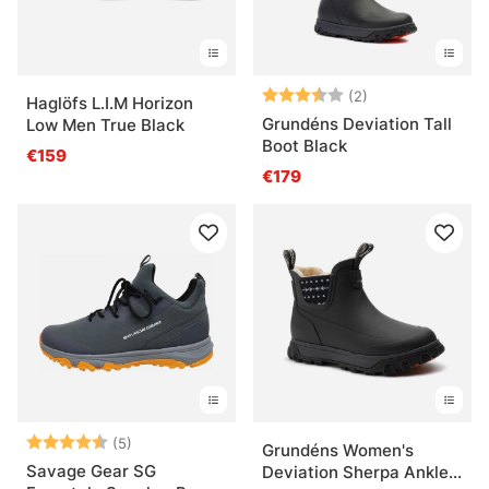
Arvio:
3.5 5:sta tähde
(2)
Haglöfs L.I.M Horizon
Grundéns Deviation Tall
Low Men True Black
Boot Black
€159
€179
Arvio:
4.4 5:sta tähdestä
(5)
Grundéns Women's
Savage Gear SG
Deviation Sherpa Ankle