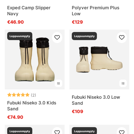
Exped Camp Slipper
Polyver Premium Plus
Navy
Low
€46.90
€129
Loppuunmyyty
Loppuunmyyty
Arvio:
5.0 5:sta tähdestä
(2)
Fubuki Niseko 3.0 Low
Fubuki Niseko 3.0 Kids
Sand
Sand
€109
€74.90
Loppuunmyyty
Loppuunmyyty