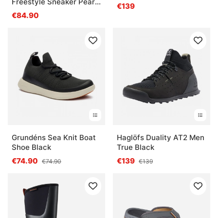
Freestyle Sneaker Pearl
Boot Black
€139
Grey
€84.90
Grundéns Sea Knit Boat
Haglöfs Duality AT2 Men
Shoe Black
True Black
€74.90
€139
€74.90
€139