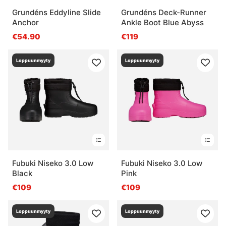
Grundéns Eddyline Slide
Grundéns Deck-Runner
Anchor
Ankle Boot Blue Abyss
€54.90
€119
Loppuunmyyty
Loppuunmyyty
Fubuki Niseko 3.0 Low
Fubuki Niseko 3.0 Low
Black
Pink
€109
€109
Loppuunmyyty
Loppuunmyyty