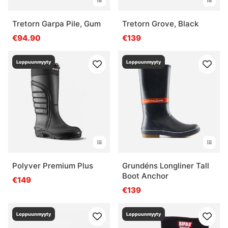
Tretorn Garpa Pile, Gum
Tretorn Grove, Black
€94.90
€139
Loppuunmyyty
Loppuunmyyty
Polyver Premium Plus
Grundéns Longliner Tall
Boot Anchor
€149
€139
Loppuunmyyty
Loppuunmyyty