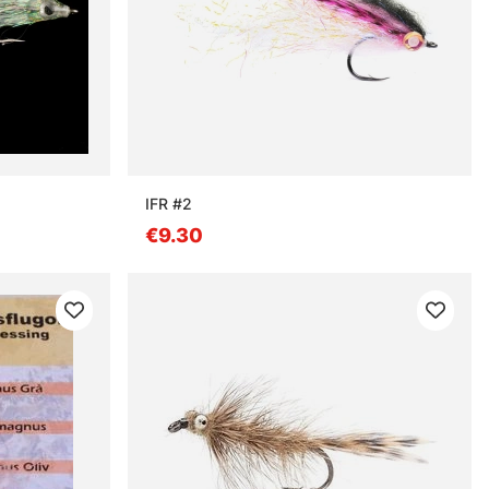
IFR #2
€9.30