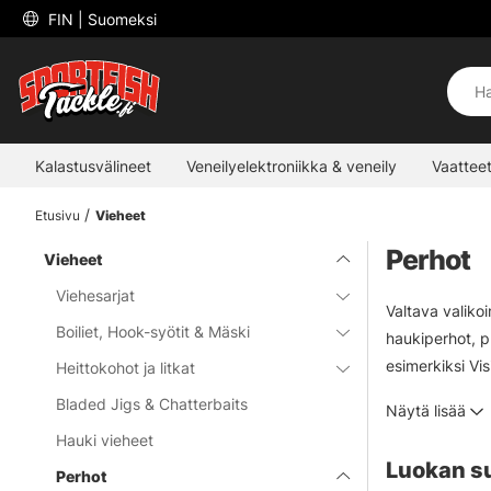
 FIN 
| Suomeksi
Kalastusvälineet
Veneilyelektroniikka & veneily
Vaatteet
Etusivu
Vieheet
Perhot
Vieheet
Viehesarjat
Valtava valiko
Boiliet, Hook-syötit & Mäski
haukiperhot, p
esimerkiksi Vi
Heittokohot ja litkat
hyväksi todettu
Bladed Jigs & Chatterbaits
Näytä lisää
mielin!
Hauki vieheet
Luokan s
Perhot