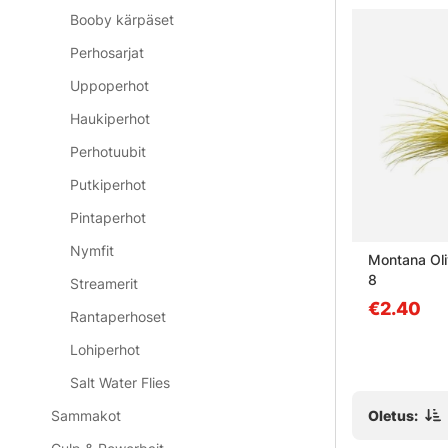
Booby kärpäset
Perhosarjat
Uppoperhot
Haukiperhot
Perhotuubit
Putkiperhot
Pintaperhot
Nymfit
ey - Olive
Frödin Sea Trout Spey - Black
Montana Oli
Doctor 3cm
8
Streamerit
alk. €8.90
€2.40
Rantaperhoset
Lohiperhot
Salt Water Flies
Oletus:
Sammakot