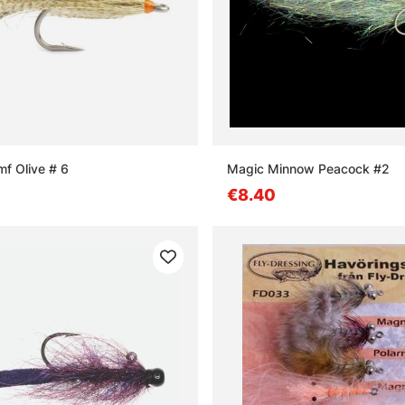
mf Olive # 6
Magic Minnow Peacock #2
€8.40