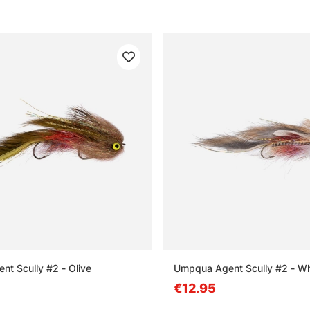
t Scully #2 - Olive
Umpqua Agent Scully #2 - Wh
€12.95