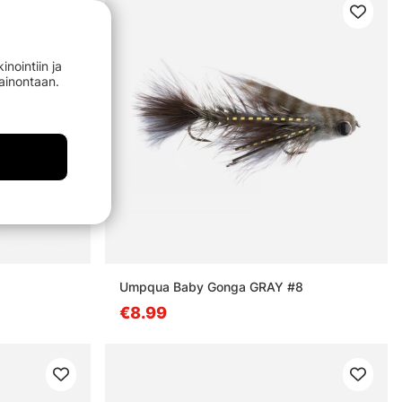
nointiin ja
mainontaan.
Umpqua Baby Gonga GRAY #8
€8.99