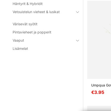
Häntyrit & Hybridit
Vetouistelun vieheet & lusikat
Värisevät syötit
Pintavieheet ja popperit
Vaaput
Lisämelat
Umpqua Got
€3.95