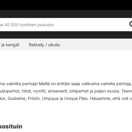
 ja kengät
Retkeily / ulkoilu
ima valmiita perhoja! Meillä on erittäin laaja valikoima valmiita perh
utkiperhot, hitsit, nymfit, streamerit, lohiperhot ja paljon muuta. T
sion, Guideline, Frödin, Umpqua ja Unique Flies. Haluamme, että voit 
! Jos et ole varma, mitä välineitä tarvitset kalastukseesi, ota meihin 
uosituin