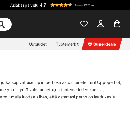
Asiakaspalvelu
4.7
Perustuu 2732 ääneen
Uutuudet
Tuotemerkit
Superdeals
oja, jotka sopivat useimpiin perhokalastusmenetelmiin! Uppoperhot,
eemme yhteistyötä vain tunnettujen tuotemerkkien kanssa,
varmuudella luottaa siihen, että ostamasi perho on laadukas ja
yhteyttä, niin autamme sinua ja voit lähteä kalaan luottavaisin