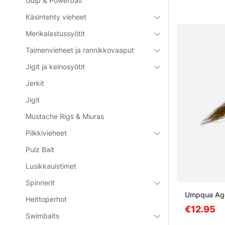
Gulp & Powerbait
Käsintehty vieheet
Merikalastussyötit
Taimenvieheet ja rannikkovaaput
Jigit ja keinosyötit
Jerkit
Jigit
Mustache Rigs & Miuras
Pilkkivieheet
Pulz Bait
Lusikkauistimet
Spinnerit
Umpqua Agen
Heittoperhot
€12.95
Swimbaits