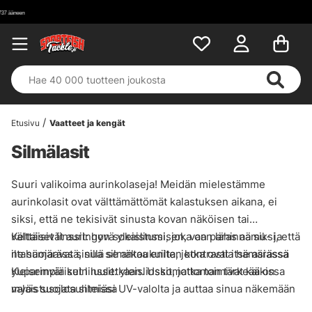
Etusivu
Vaatteet ja kengät
Silmälasit
Suuri valikoima aurinkolaseja! Meidän mielestämme
aurinkolasit ovat välttämättömät kalastuksen aikana, ei
siksi, että ne tekisivät sinusta kovan näköisen tai
välttäisivät auringon sokaistumisen, vaan lähinnä siksi, että
Keltaiset linssit: hyvä yleislinssi, joka on paras aamu- ja
ne suojaavat sinua silmäkoukuilta, jotka ovat itse asiassa
iltahämärässä, sillä se antaa eniten kontrastia hämärässä
yleisempiä kuin luuletkaan. Uskomattoman tärkeää on
Kuparinväriset linssit: yleislinssit, jotka toimivat kaikissa
myös suojata silmiäsi UV-valolta ja auttaa sinua näkemään
valaistusolosuhteissa
.
veden läpi paremmin ja välttämään pintaheijastuksia. Kuten
Harmaat linssit: tehokkain linssiväri kirkkaassa