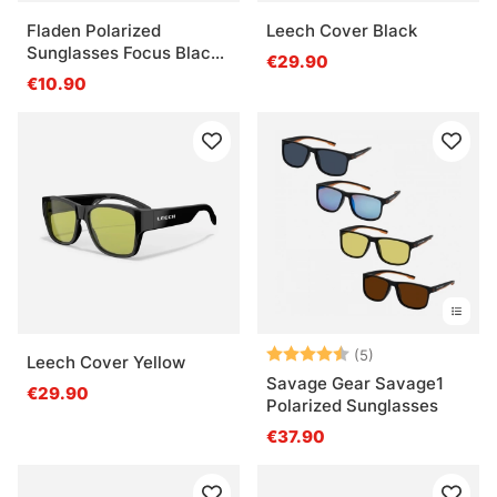
Fladen Polarized
Leech Cover Black
Sunglasses Focus Black
€29.90
Frame Grey Lens
€10.90
Arvio:
4.8 5:sta tähde
(5)
Leech Cover Yellow
Savage Gear Savage1
€29.90
Polarized Sunglasses
€37.90