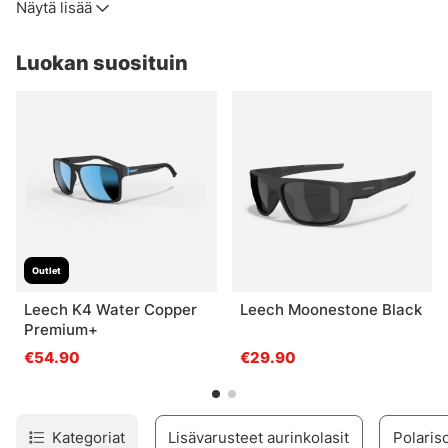
Näytä lisää
kaikkien tuotteiden kohdalla, on olemassa hyvin erilaisia
auringonvalossa
hintaluokkia. Useimmissa myymissämme laseissa on
Luokan suosituin
kuitenkin todella hyvä UV-suoja.
Linssien valinnassa on myös eroja eri värien välillä eri
valaistusolosuhteissa ja silloin, kun ne sopivat parhaiten.
Yleisesti ottaen linssien väri voidaan jakaa seuraavasti:
Outlet
Leech K4 Water Copper
Leech Moonestone Black
Premium+
€54.90
€29.90
Kategoriat
Lisävarusteet aurinkolasit
Polariso