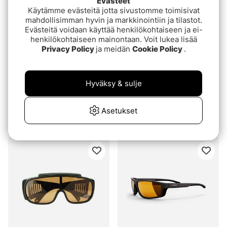
Evästeet
Käytämme evästeitä jotta sivustomme toimisivat
mahdollisimman hyvin ja markkinointiin ja tilastot.
Evästeitä voidaan käyttää henkilökohtaiseen ja ei-
henkilökohtaiseen mainontaan. Voit lukea lisää
Privacy Policy
ja meidän
Cookie Policy
.
Hyväksy & sulje
Costa Ferg XL Matte
Costa Grand Catalina
Black - Green Mirror
Matte Black - Sunrise
Asetukset
580G
Silver Mirror580G
€299
€269