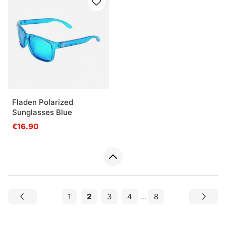
Fladen Polarized
Sunglasses Blue
€16.90
1
2
3
4
...
8