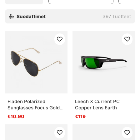
Suodattimet
397
Tuotteet
Fladen Polarized
Leech X Current PC
Sunglasses Focus Gold
Copper Lens Earth
Frame Grey Lens
€10.90
€119