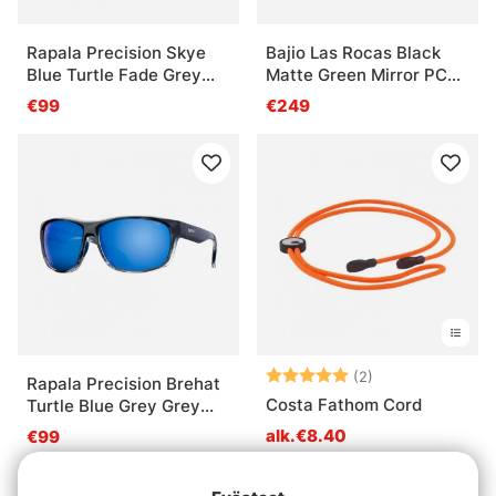
Rapala Precision Skye
Bajio Las Rocas Black
Blue Turtle Fade Grey
Matte Green Mirror PC
Blue Mirror
+2,00
€99
€249
Arvio:
5.0 5:sta tähde
(2)
Rapala Precision Brehat
Costa Fathom Cord
Turtle Blue Grey Grey
Blue Mirror
alk.€8.40
€99