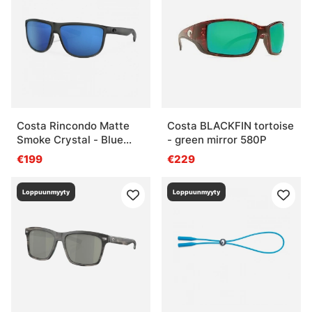
Costa Rincondo Matte
Costa BLACKFIN tortoise
Smoke Crystal - Blue
- green mirror 580P
Mirror 580P
€199
€229
Loppuunmyyty
Loppuunmyyty