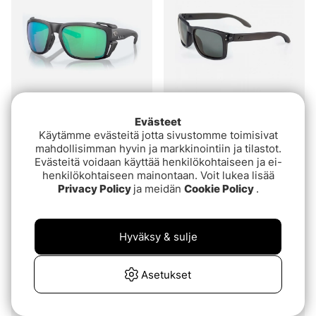
Evästeet
Costa King Tide 8 Black
Fortis Eyewear Bays,
Käytämme evästeitä jotta sivustomme toimisivat
Pearl, Green Mirror 580g
Smoke
mahdollisimman hyvin ja markkinointiin ja tilastot.
€339
€45.90
Evästeitä voidaan käyttää henkilökohtaiseen ja ei-
henkilökohtaiseen mainontaan. Voit lukea lisää
Privacy Policy
ja meidän
Cookie Policy
.
Loppuunmyyty
Loppuunmyyty
Hyväksy & sulje
Asetukset