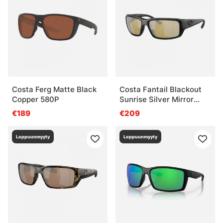
Costa Ferg Matte Black
Costa Fantail Blackout
Copper 580P
Sunrise Silver Mirror
580P
€189
€209
Loppuunmyyty
Loppuunmyyty