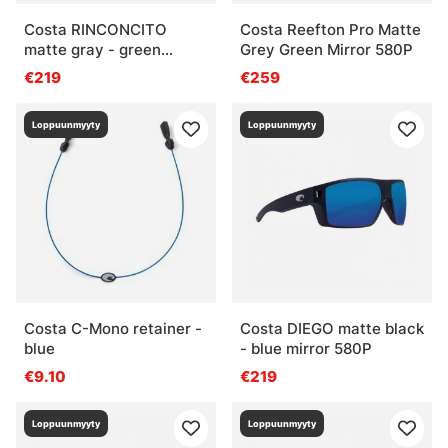
Costa RINCONCITO
Costa Reefton Pro Matte
matte gray - green
Grey Green Mirror 580P
mirror 580P
€219
€259
Loppuunmyyty
Loppuunmyyty
Costa C-Mono retainer -
Costa DIEGO matte black
blue
- blue mirror 580P
€9.10
€219
Loppuunmyyty
Loppuunmyyty