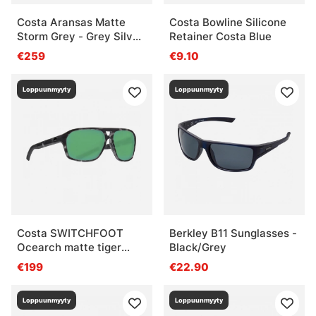
Costa Aransas Matte
Costa Bowline Silicone
Storm Grey - Grey Silver
Retainer Costa Blue
Mirror 580G
€259
€9.10
Loppuunmyyty
Loppuunmyyty
Costa SWITCHFOOT
Berkley B11 Sunglasses -
Ocearch matte tiger
Black/Grey
shark - green mirror
€199
€22.90
580P
Loppuunmyyty
Loppuunmyyty