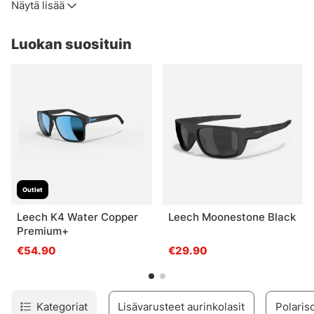
Näytä lisää
kaikkien tuotteiden kohdalla, on olemassa hyvin erilaisia
auringonvalossa
hintaluokkia. Useimmissa myymissämme laseissa on
Luokan suosituin
kuitenkin todella hyvä UV-suoja.
Linssien valinnassa on myös eroja eri värien välillä eri
valaistusolosuhteissa ja silloin, kun ne sopivat parhaiten.
Yleisesti ottaen linssien väri voidaan jakaa seuraavasti:
Outlet
Leech K4 Water Copper
Leech Moonestone Black
Premium+
€54.90
€29.90
Kategoriat
Lisävarusteet aurinkolasit
Polariso