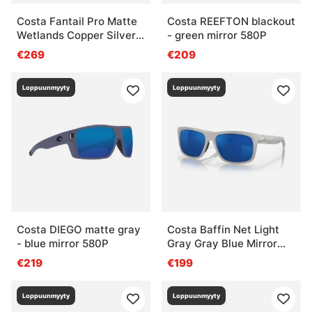
Costa Fantail Pro Matte
Costa REEFTON blackout
Wetlands Copper Silver
- green mirror 580P
Mirror 580G
€269
€209
Loppuunmyyty
Loppuunmyyty
Costa DIEGO matte gray
Costa Baffin Net Light
- blue mirror 580P
Gray Gray Blue Mirror
580G
€219
€199
Loppuunmyyty
Loppuunmyyty