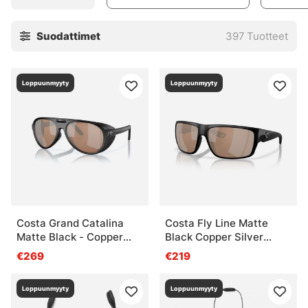
Suodattimet
397
Tuotteet
Loppuunmyyty
Loppuunmyyty
Costa Grand Catalina
Costa Fly Line Matte
Matte Black - Copper
Black Copper Silver
Silver Mirror 580G
Mirror 580G
€269
€219
Loppuunmyyty
Loppuunmyyty