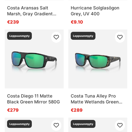
Costa Aransas Salt
Hurricane Solglasögon
Marsh, Gray Gradient
Grey, UV 400
580G
€239
€9.10
Loppuunmyyty
Loppuunmyyty
Costa Diego 11 Matte
Costa Tuna Alley Pro
Black Green Mirror 580G
Matte Wetlands Green
Mirror 580G
€279
€289
Loppuunmyyty
Loppuunmyyty