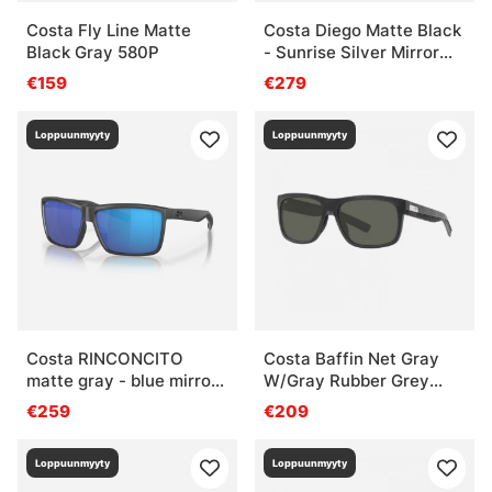
Costa Fly Line Matte
Costa Diego Matte Black
Black Gray 580P
- Sunrise Silver Mirror
580G
€159
€279
Loppuunmyyty
Loppuunmyyty
Costa RINCONCITO
Costa Baffin Net Gray
matte gray - blue mirror
W/Gray Rubber Grey
580G
580G
€259
€209
Loppuunmyyty
Loppuunmyyty