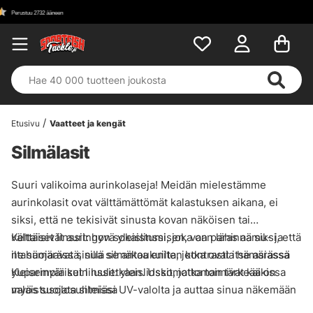
Etusivu
Vaatteet ja kengät
Silmälasit
Suuri valikoima aurinkolaseja! Meidän mielestämme
aurinkolasit ovat välttämättömät kalastuksen aikana, ei
siksi, että ne tekisivät sinusta kovan näköisen tai
välttäisivät auringon sokaistumisen, vaan lähinnä siksi, että
Keltaiset linssit: hyvä yleislinssi, joka on paras aamu- ja
ne suojaavat sinua silmäkoukuilta, jotka ovat itse asiassa
iltahämärässä, sillä se antaa eniten kontrastia hämärässä
yleisempiä kuin luuletkaan. Uskomattoman tärkeää on
Kuparinväriset linssit: yleislinssit, jotka toimivat kaikissa
myös suojata silmiäsi UV-valolta ja auttaa sinua näkemään
valaistusolosuhteissa
.
veden läpi paremmin ja välttämään pintaheijastuksia. Kuten
Harmaat linssit: tehokkain linssiväri kirkkaassa