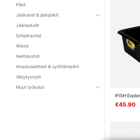
Piikit
Jääkairat & jäänpiikit
Jäänaskalit
Sohjokauhat
Ahkiot
Heittokohot
Ilmastuslaitteet & syöttiämpärit
Väsytysvyöt
Muut työkalut
IFISH Explo
€45.90