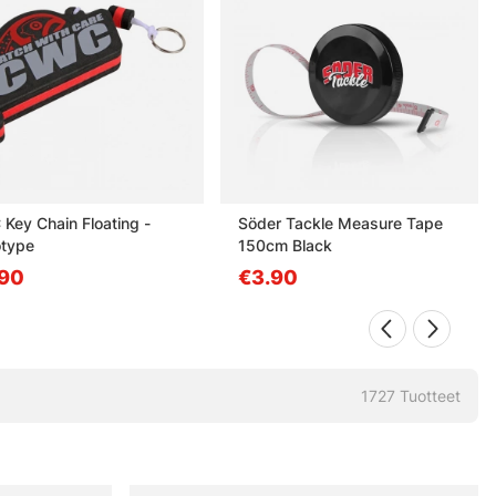
Key Chain Floating -
Söder Tackle Measure Tape
type
150cm Black
90
€3.90
1727
Tuotteet