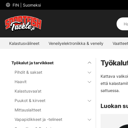
 FIN 
| Suomeksi
Kalastusvälineet
Veneilyelektroniikka & veneily
Vaatteet
Työkalut
Työkalut ja tarvikkeet
Pihdit & sakset
Kattava valiko
Haavit
että kalastamill
sattuessa.
Kalastusvaa’at
Puukot & kirveet
Luokan s
Mittauslaitteet
Vapapidikkeet ja -telineet