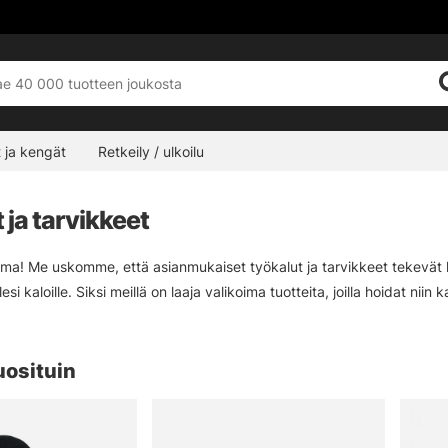
 ja kengät
Retkeily / ulkoilu
 ja tarvikkeet
ima! Me uskomme, että asianmukaiset työkalut ja tarvikkeet tekevät ka
esi kaloille. Siksi meillä on laaja valikoima tuotteita, joilla hoidat niin
uosituin