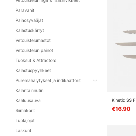
Vetouistelun rigit & lisätarvikkeet
Paravanit
Painosyvääjät
Kalastuskärryt
Vetouistelumastot
Vetouistelun painot
Tuoksut & Attractors
Kalastuspyyhkeet
Puremahälytykset ja indikaattorit
Kalantainnutin
Kinetic SS Fi
Kahluusauva
€16.90
Siimakorit
Tuplajojot
Laskurit