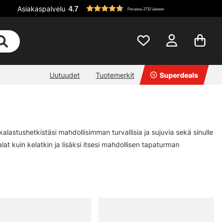
Asiakaspalvelu
4.7
Perustuu 2732 ääneen
Uutuudet
Tuotemerkit
Superdeals
lastushetkistäsi mahdollisimman turvallisia ja sujuvia sekä sinulle
 kalat kuin kelatkin ja lisäksi itsesi mahdollisen tapaturman