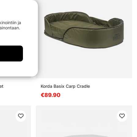
nointiin ja
mainontaan.
et
Korda Basix Carp Cradle
€89.90