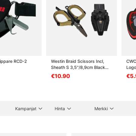
lippare RCD-2
Westin Braid Scissors Incl,
CWC 
Sheath S 3,5''/8,9cm Black
Logo
Sand
€10.90
€5.
Kampanjat
Hinta
Merkki