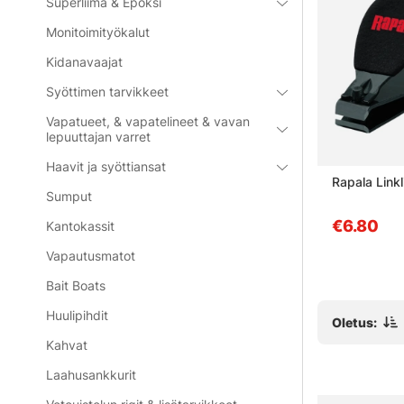
Superliima & Epoksi
Monitoimityökalut
Kidanavaajat
Syöttimen tarvikkeet
Vapatueet, & vapatelineet & vavan
lepuuttajan varret
Haavit ja syöttiansat
ting -
Söder Tackle Measure Tape
Rapala Link
Sumput
150cm Black
€3.90
€6.80
Kantokassit
Vapautusmatot
Bait Boats
Huulipihdit
Oletus:
Kahvat
Laahusankkurit