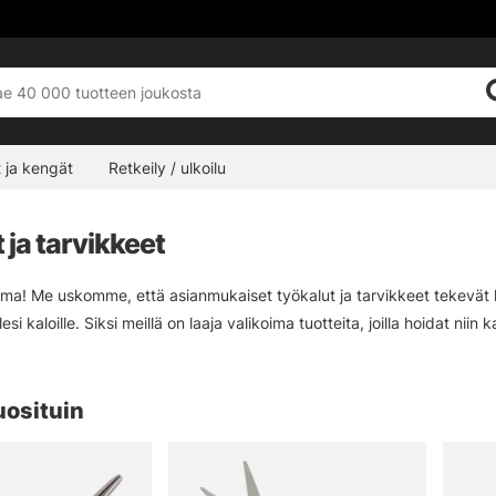
 ja kengät
Retkeily / ulkoilu
 ja tarvikkeet
ima! Me uskomme, että asianmukaiset työkalut ja tarvikkeet tekevät ka
esi kaloille. Siksi meillä on laaja valikoima tuotteita, joilla hoidat niin
uosituin