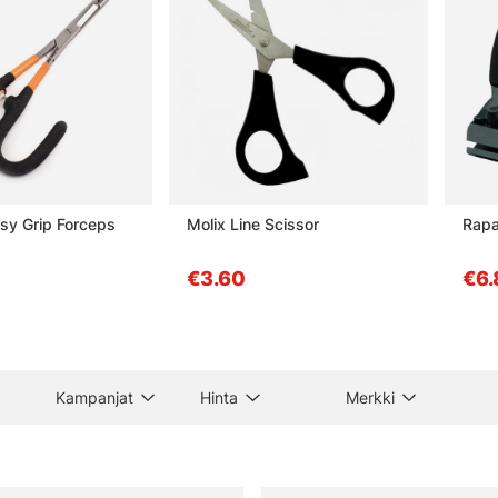
asy Grip Forceps
Molix Line Scissor
Rapa
€3.60
€6.
Kampanjat
Hinta
Merkki