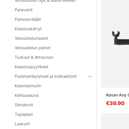
Vetouistelun rigit & lisätarvikkeet
Paravanit
Painosyvääjät
Kalastuskärryt
Vetouistelumastot
Vetouistelun painot
Tuoksut & Attractors
Kalastuspyyhkeet
Puremahälytykset ja indikaattorit
Kalantainnutin
Korum Any C
Kahluusauva
€39.90
Siimakorit
Tuplajojot
Laskurit