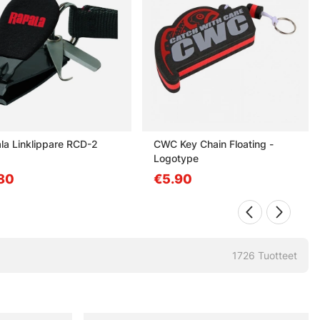
la Linklippare RCD-2
CWC Key Chain Floating -
Logotype
80
€5.90
1726
Tuotteet