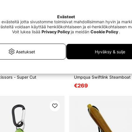
Evästeet
västeitä jotta sivustomme toimisivat mahdollisimman hyvin ja markki
Evästeitä voidaan käyttää henkilökohtaiseen ja ei-henkilökohtaiseen 
Voit lukea lisää
Privacy Policy
ja meidän
Cookie Policy
.
Asetukset
Hyväksy & sulje
ssors - Super Cut
Umpqua Swiftlink Steamboat 
€269