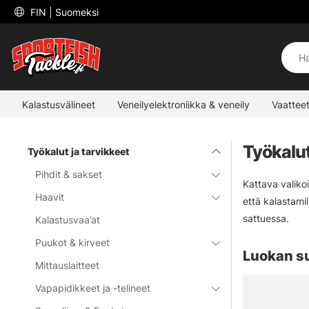
 FIN 
| Suomeksi
Kalastusvälineet
Veneilyelektroniikka & veneily
Vaatteet
Työkalut
Työkalut ja tarvikkeet
Pihdit & sakset
Kattava valiko
Haavit
että kalastamill
sattuessa.
Kalastusvaa’at
Puukot & kirveet
Luokan s
Mittauslaitteet
Vapapidikkeet ja -telineet