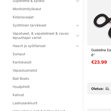
Superliima & Epoksi
Monitoimityökalut
Kidanavaajat
Syöttimen tarvikkeet
Vapatueet, & vapatelineet & vavan
lepuuttajan varret
Haavit ja syöttiansat
 RCD-2
CWC Key Chain Floating -
Guideline E
Sumput
Logotype
6"
€5.90
€23.99
Kantokassit
Vapautusmatot
Bait Boats
Huulipihdit
Oletus:
Kahvat
Laahusankkurit