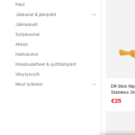
Piikit
Jääkairat & jäänpiikit
Jäänaskalit
Sohjokauhat
Ahkiot
Heittokohot
Ilmastuslaitteet & syöttiämpärit
Väsytysvyöt
Muut työkalut
DR Slick Nip
Stainless St
€25