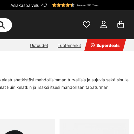
Asiakaspalvelu
4.7
Perustuu 2737 ääneen
Uutuudet
Tuotemerkit
Superdeals
lastushetkistäsi mahdollisimman turvallisia ja sujuvia sekä sinulle
 kalat kuin kelatkin ja lisäksi itsesi mahdollisen tapaturman