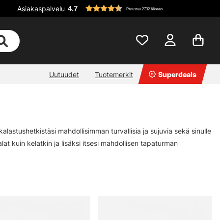
Asiakaspalvelu
4.7
Perustuu 2732 ääneen
Uutuudet
Tuotemerkit
Superdeals
lastushetkistäsi mahdollisimman turvallisia ja sujuvia sekä sinulle
 kalat kuin kelatkin ja lisäksi itsesi mahdollisen tapaturman