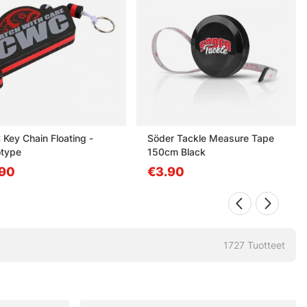
Key Chain Floating -
Söder Tackle Measure Tape
type
150cm Black
90
€3.90
1727
Tuotteet