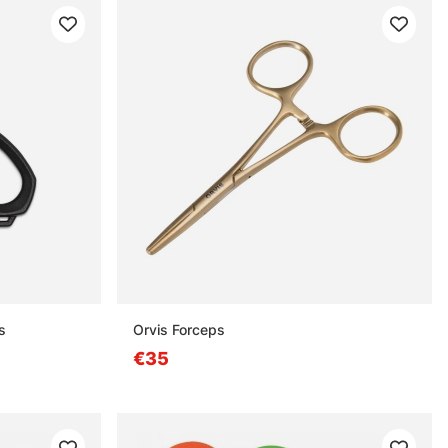
s
Orvis Forceps
€35