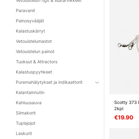
Vetouistelun rigit & lisätarvikkeet
Paravanit
Painosyvääjät
Kalastuskärryt
Vetouistelumastot
Vetouistelun painot
Tuoksut & Attractors
Kalastuspyyhkeet
Puremahälytykset ja indikaattorit
Kalantainnutin
Scotty 373 
Kahluusauva
2kpl
Siimakorit
€19.90
Tuplajojot
Laskurit