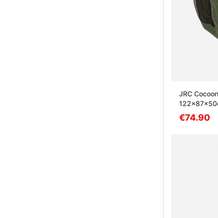
JRC Cocoon
122x87x5
€74.90