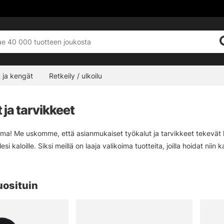
 ja kengät
Retkeily / ulkoilu
 ja tarvikkeet
ima! Me uskomme, että asianmukaiset työkalut ja tarvikkeet tekevät ka
esi kaloille. Siksi meillä on laaja valikoima tuotteita, joilla hoidat niin
uosituin