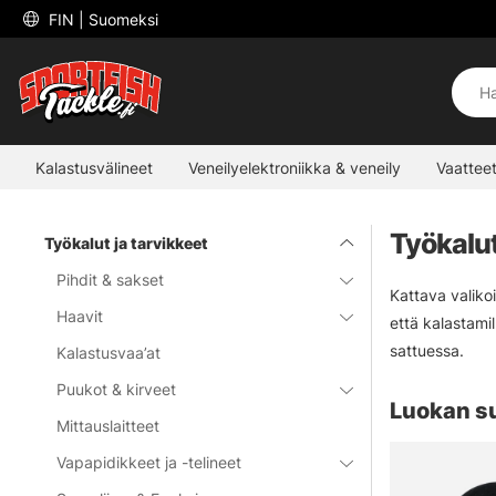
 FIN 
| Suomeksi
Kalastusvälineet
Veneilyelektroniikka & veneily
Vaatteet
Työkalut
Työkalut ja tarvikkeet
Pihdit & sakset
Kattava valiko
Haavit
että kalastamill
sattuessa.
Kalastusvaa’at
Puukot & kirveet
Luokan s
Mittauslaitteet
Vapapidikkeet ja -telineet