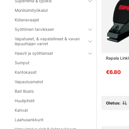
Superliima & Epoksi
Monitoimityökalut
Kidanavaajat
Syöttimen tarvikkeet
Vapatueet, & vapatelineet & vavan
lepuuttajan varret
Haavit ja syöttiansat
ting -
Söder Tackle Measure Tape
Rapala Link
Sumput
150cm Black
€3.90
€6.80
Kantokassit
Vapautusmatot
Bait Boats
Huulipihdit
Oletus:
Kahvat
Laahusankkurit