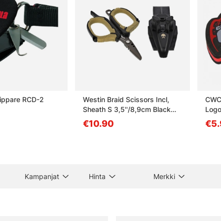
lippare RCD-2
Westin Braid Scissors Incl,
CWC 
Sheath S 3,5''/8,9cm Black
Logo
Sand
€10.90
€5.
Kampanjat
Hinta
Merkki