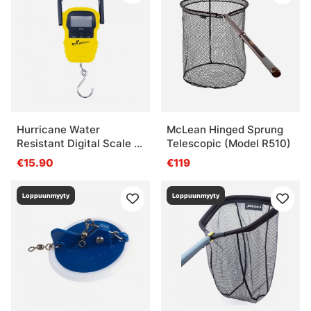
Hurricane Water
McLean Hinged Sprung
Resistant Digital Scale -
Telescopic (Model R510)
50kg
€15.90
€119
Loppuunmyyty
Loppuunmyyty