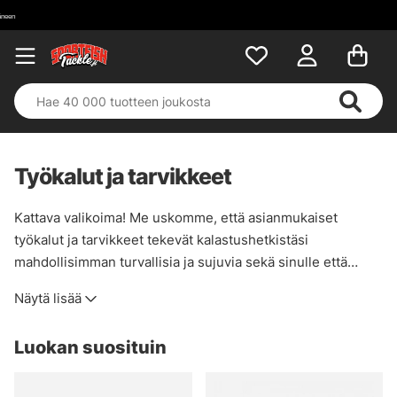
Työkalut ja tarvikkeet
Kattava valikoima! Me uskomme, että asianmukaiset
työkalut ja tarvikkeet tekevät kalastushetkistäsi
mahdollisimman turvallisia ja sujuvia sekä sinulle että
kalastamillesi kaloille. Siksi meillä on laaja valikoima
Näytä lisää
tuotteita, joilla hoidat niin kalat kuin kelatkin ja lisäksi itsesi
mahdollisen tapaturman sattuessa.
Luokan suosituin