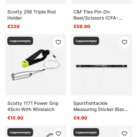
Scotty 256 Triple Rod
C&F Flex Pin-On
Holder
Reel/Scissors (CFA-
72WS)
€229
€58.90
Loppuunmyyty
Loppuunmyyty
Scotty 1171 Power Grip
Sportfishtackle
45cm With Wirelatch
Measuring Sticker Black
Camo - 136x5cm
€15.90
€4.90
Loppuunmyyty
Loppuunmyyty