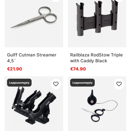
Gulff Cutman Streamer
Railblaza RodStow Triple
4,5´
with Caddy Black
€21.90
€74.90
Loppuunmyyty
Loppuunmyyty