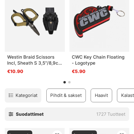
Westin Braid Scissors
CWC Key Chain Floating
Incl, Sheath S 3,5''/8,9cm
- Logotype
Black Sand
€10.90
€5.90
Kategoriat
Pihdit & sakset
Haavit
Kalast
Suodattimet
1727
Tuotteet