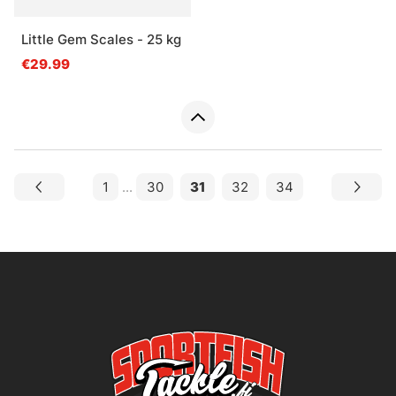
Little Gem Scales - 25 kg
€29.99
1
...
30
31
32
34