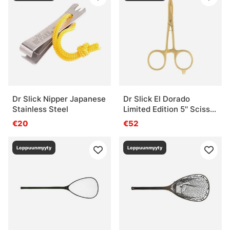
Dr Slick Nipper Japanese
Dr Slick El Dorado
Stainless Steel
Limited Edition 5'' Scissor
Clamp
€20
€52
Loppuunmyyty
Loppuunmyyty