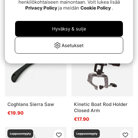
henkilökohtaiseen mainontaan. Voit lukea lisää
Privacy Policy
ja meidän
Cookie Policy
.
Fishpond Nomad Yampa
Zap Gel
Hand Net - River Armor
€4.60
€189.95
Hyväksy & sulje
Loppuunmyyty
Loppuunmyyty
Asetukset
Coghlans Sierra Saw
Kinetic Boat Rod Holder
Closed Arm
€19.90
€17.90
Loppuunmyyty
Loppuunmyyty