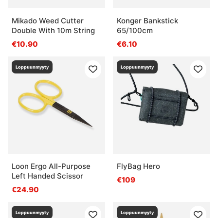
Mikado Weed Cutter
Konger Bankstick
Double With 10m String
65/100cm
€10.90
€6.10
Loppuunmyyty
Loppuunmyyty
Loon Ergo All-Purpose
FlyBag Hero
Left Handed Scissor
€109
€24.90
Loppuunmyyty
Loppuunmyyty