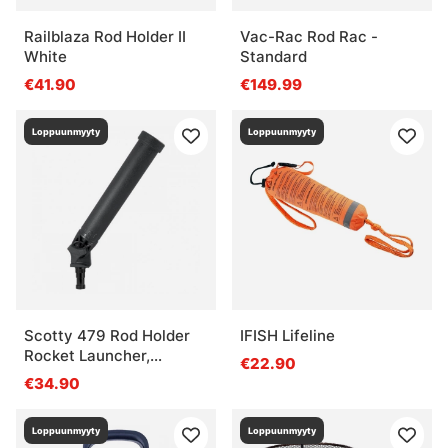
Railblaza Rod Holder II
Vac-Rac Rod Rac -
White
Standard
€41.90
€149.99
Loppuunmyyty
Loppuunmyyty
Scotty 479 Rod Holder
IFISH Lifeline
Rocket Launcher,
€22.90
Without Mount
€34.90
Loppuunmyyty
Loppuunmyyty