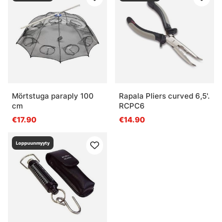
Mörtstuga paraply 100
Rapala Pliers curved 6,5'.
cm
RCPC6
€17.90
€14.90
Loppuunmyyty