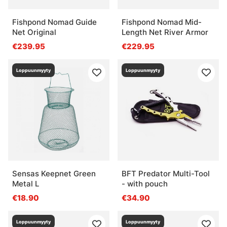
Fishpond Nomad Guide
Fishpond Nomad Mid-
Net Original
Length Net River Armor
€239.95
€229.95
Loppuunmyyty
Loppuunmyyty
Sensas Keepnet Green
BFT Predator Multi-Tool
Metal L
- with pouch
€18.90
€34.90
Loppuunmyyty
Loppuunmyyty