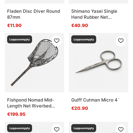
Fladen Disc Diver Round
Shimano Yasei Single
87mm
Hand Rubber Net
Foldable - Floating
€11.90
€40.90
Loppuunmyyty
Loppuunmyyty
Fishpond Nomad Mid-
Gulff Cutman Micro 4´
Length Net Riverbed
€20.90
Camo
€199.95
Loppuunmyyty
Loppuunmyyty