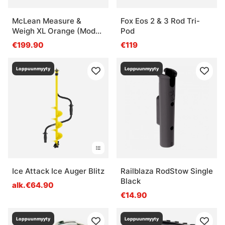
McLean Measure &
Fox Eos 2 & 3 Rod Tri-
Weigh XL Orange (Model
Pod
R703)
€199.90
€119
Loppuunmyyty
Loppuunmyyty
Ice Attack Ice Auger Blitz
Railblaza RodStow Single
Black
alk.€64.90
€14.90
Loppuunmyyty
Loppuunmyyty