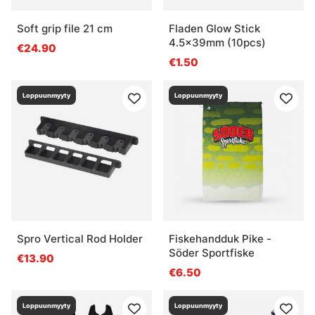
Soft grip file 21 cm
Fladen Glow Stick
4.5x39mm (10pcs)
€24.90
€1.50
Loppuunmyyty
Loppuunmyyty
Spro Vertical Rod Holder
Fiskehandduk Pike -
Söder Sportfiske
€13.90
€6.50
Loppuunmyyty
Loppuunmyyty