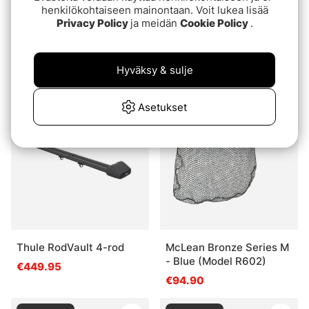
henkilökohtaiseen mainontaan. Voit lukea lisää
Privacy Policy
ja meidän
Cookie Policy
.
Railblaza Rod Holder II
Marttiini Soft handle
Black
Hunting Knife
Hyväksy & sulje
€41.90
€41.90
Asetukset
Loppuunmyyty
Loppuunmyyty
Thule RodVault 4-rod
McLean Bronze Series M
- Blue (Model R602)
€449.95
€94.90