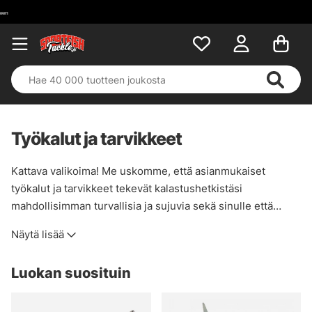
Työkalut ja tarvikkeet
Kattava valikoima! Me uskomme, että asianmukaiset
työkalut ja tarvikkeet tekevät kalastushetkistäsi
mahdollisimman turvallisia ja sujuvia sekä sinulle että
kalastamillesi kaloille. Siksi meillä on laaja valikoima
Näytä lisää
tuotteita, joilla hoidat niin kalat kuin kelatkin ja lisäksi itsesi
mahdollisen tapaturman sattuessa.
Luokan suosituin