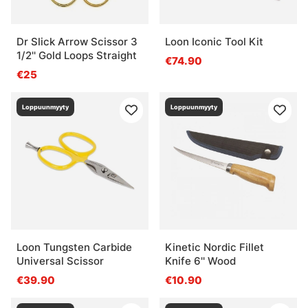
Dr Slick Arrow Scissor 3
Loon Iconic Tool Kit
1/2'' Gold Loops Straight
€74.90
€25
Loppuunmyyty
Loppuunmyyty
Loon Tungsten Carbide
Kinetic Nordic Fillet
Universal Scissor
Knife 6'' Wood
€39.90
€10.90