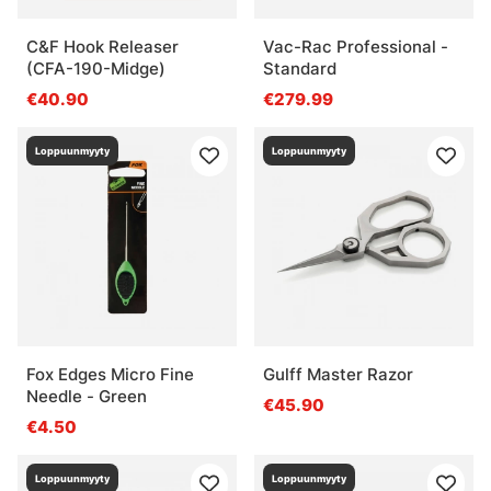
C&F Hook Releaser
Vac-Rac Professional -
(CFA-190-Midge)
Standard
€40.90
€279.99
Loppuunmyyty
Loppuunmyyty
Fox Edges Micro Fine
Gulff Master Razor
Needle - Green
€45.90
€4.50
Loppuunmyyty
Loppuunmyyty