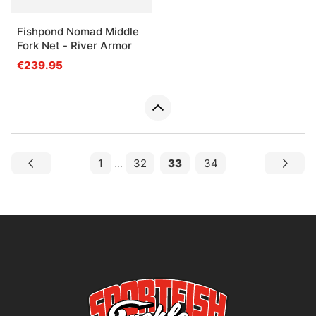
Fishpond Nomad Middle
Fork Net - River Armor
€239.95
1
...
32
33
34