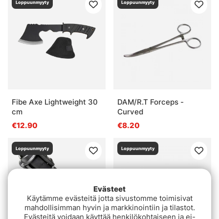
Loppuunmyyty
Loppuunmyyty
Fibe Axe Lightweight 30
DAM/R.T Forceps -
cm
Curved
€12.90
€8.20
Loppuunmyyty
Loppuunmyyty
Evästeet
Käytämme evästeitä jotta sivustomme toimisivat
mahdollisimman hyvin ja markkinointiin ja tilastot.
Evästeitä voidaan käyttää henkilökohtaiseen ja ei-