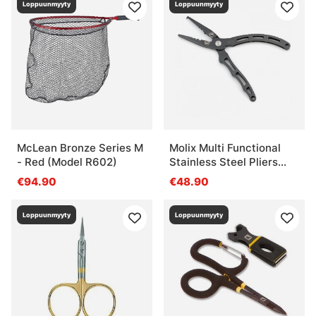
Loppuunmyyty
Loppuunmyyty
McLean Bronze Series M
Molix Multi Functional
- Red (Model R602)
Stainless Steel Pliers
6.5'' - 16,5 cm.
€94.90
€48.90
Loppuunmyyty
Loppuunmyyty