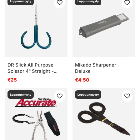
Loppuunmyyty
Loppuunmyyty
DR Slick All Purpose
Mikado Sharpener
Scissor 4'' Straight -
Deluxe
Adjustable Open Loops
€25
€4.50
Loppuunmyyty
Loppuunmyyty