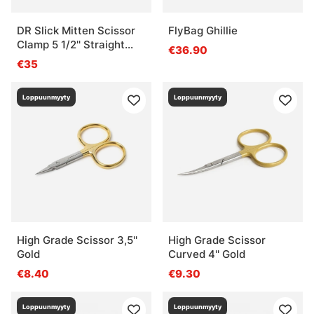
DR Slick Mitten Scissor
FlyBag Ghillie
Clamp 5 1/2'' Straight
€36.90
Black
€35
Loppuunmyyty
Loppuunmyyty
High Grade Scissor 3,5''
High Grade Scissor
Gold
Curved 4'' Gold
€8.40
€9.30
Loppuunmyyty
Loppuunmyyty