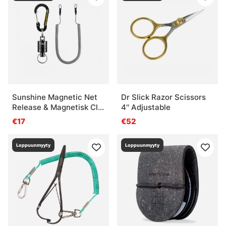
Sunshine Magnetic Net
Dr Slick Razor Scissors
Release & Magnetisk Clip
4'' Adjustable
Holder Retractor
€17
€52
Loppuunmyyty
Loppuunmyyty