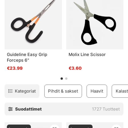
Guideline Easy Grip
Molix Line Scissor
Forceps 6"
€23.99
€3.60
Kategoriat
Pihdit & sakset
Haavit
Kalast
Suodattimet
1727
Tuotteet