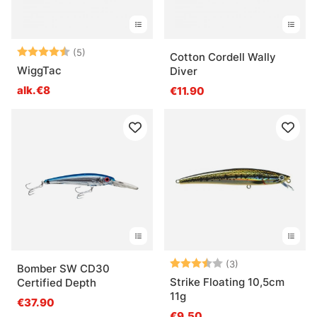
Arvio:
4.4 5:sta tähdestä
(5)
Cotton Cordell Wally
WiggTac
Diver
alk.€8
€11.90
Arvio:
3.7 5:sta tähde
(3)
Bomber SW CD30
Strike Floating 10,5cm
Certified Depth
11g
€37.90
€9.50