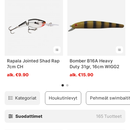
pitkäsiimoja!
Rapala Jointed Shad Rap
Bomber B16A Heavy
7cm CH
Duty 31gr, 16cm WIGG2
alk. €9.90
alk. €15.90
Kategoriat
Houkutinlevyt
Pehmeät swimbaiti
Suodattimet
165
Tuotteet