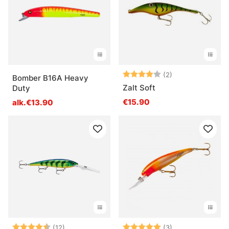
Arvio:
4.0 5:sta tähde
(2)
Bomber B16A Heavy
Zalt Soft
Duty
€15.90
alk.€13.90
Arvio:
4.5 5:sta tähdestä
Arvio:
5.0 5:sta tähde
(12)
(3)