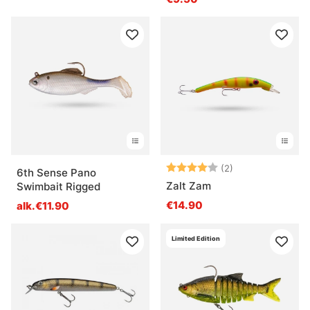
Arvio:
4.0 5:sta tähde
(2)
6th Sense Pano
Zalt Zam
Swimbait Rigged
€14.90
alk.€11.90
Limited Edition