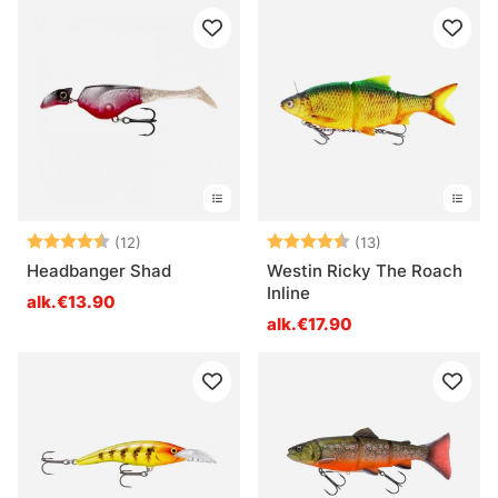
Arvio:
4.4 5:sta tähdestä
Arvio:
4.2 5:sta tähde
(12)
(13)
Headbanger Shad
Westin Ricky The Roach
Inline
alk.€13.90
alk.€17.90