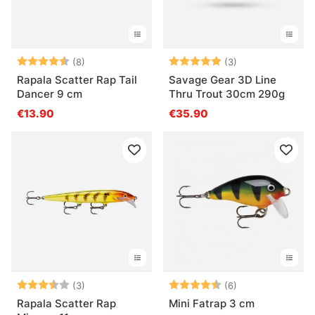
Arvio:
4.9 5:sta tähdestä
Arvio:
5.0 5:sta tähde
(8)
(3)
Rapala Scatter Rap Tail
Savage Gear 3D Line
Dancer 9 cm
Thru Trout 30cm 290g
€13.90
€35.90
Arvio:
3.3 5:sta tähdestä
Arvio:
4.7 5:sta tähde
(3)
(6)
Rapala Scatter Rap
Mini Fatrap 3 cm