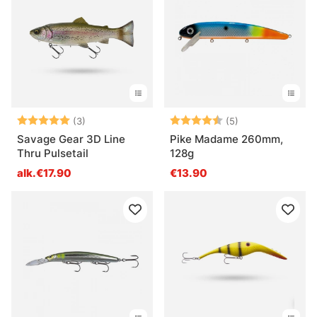
Arvio:
5.0 5:sta tähdestä
Arvio:
4.8 5:sta tähde
(3)
(5)
Savage Gear 3D Line
Pike Madame 260mm,
Thru Pulsetail
128g
alk.€17.90
€13.90