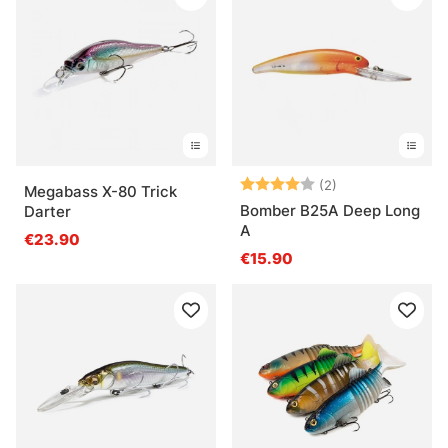
Arvio:
4.0 5:sta tähde
(2)
Megabass X-80 Trick
Bomber B25A Deep Long
Darter
A
€23.90
€15.90