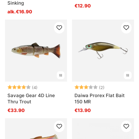
Sinking
€12.90
alk.€16.90
Arvio:
4.0 5:sta tähdestä
Arvio:
3.0 5:sta tähde
(4)
(2)
Savage Gear 4D Line
Daiwa Prorex Flat Bait
Thru Trout
150 MR
€33.90
€13.90