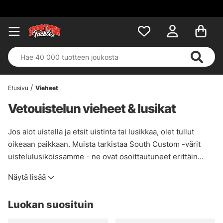
Etusivu
Vieheet
Vetouistelun vieheet & lusikat
Jos aiot uistella ja etsit uistinta tai lusikkaa, olet tullut
oikeaan paikkaan. Muista tarkistaa South Custom -värit
uistelulusikoissamme - ne ovat osoittautuneet erittäin
kuumiksi lohen ja muiden riistakalojen uistelussa! Jos
Näytä lisää
uistelette Vänern- tai Vättern-järvellä tai millä tahansa
muulla järvellä, löydätte varmasti teille sopivan
Luokan suosituin
uisteluvieheen, varastossamme on myös uistinpäitä,
uistinpidikkeitä, uistelupistokkeita, uisteluvapoja ja