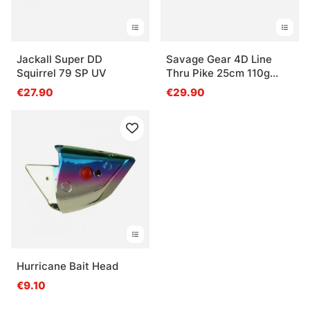
Jackall Super DD
Savage Gear 4D Line
Squirrel 79 SP UV
Thru Pike 25cm 110g
Slow Sink
€27.90
€29.90
Hurricane Bait Head
€9.10