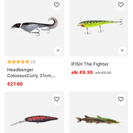
Arvio:
5.0 5:sta tähdestä
(7)
IFISH The Fighter
Headbanger
alk.€9.30
alk.€9.30
ColossusCurly 31cm,
170g
€27.90