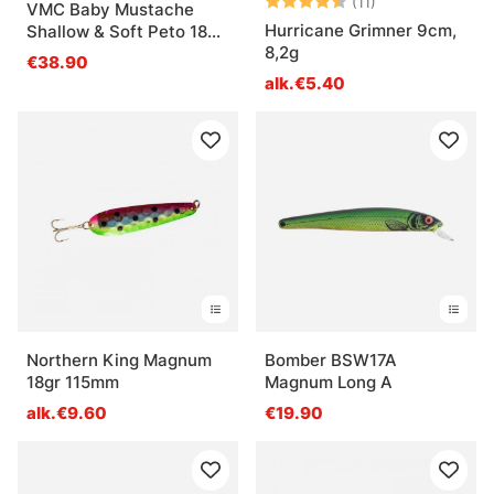
Arvio:
4.5 5:sta tähde
(11)
VMC Baby Mustache
Hurricane Grimner 9cm,
Shallow & Soft Peto 18
8,2g
cm Bundle
€38.90
alk.€5.40
Northern King Magnum
Bomber BSW17A
18gr 115mm
Magnum Long A
alk.€9.60
€19.90