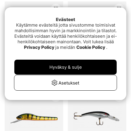
Evästeet
Käytämme evästeitä jotta sivustomme toimisivat
mahdollisimman hyvin ja markkinointiin ja tilastot.
Evästeitä voidaan käyttää henkilökohtaiseen ja ei-
henkilökohtaiseen mainontaan. Voit lukea lisää
Privacy Policy
ja meidän
Cookie Policy
.
Arvio:
4.6 5:sta tähdestä
(28)
Hyväksy & sulje
Zalt DUO
Westin Jätte Deal
€17.90
€9.30
€9.30
Asetukset