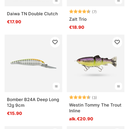
Arvio:
4.9 5:sta tähdes
(7)
Daiwa TN Double Clutch
Zalt Trio
€17.90
€18.90
Arvio:
4.7 5:sta tähde
(3)
Bomber B24A Deep Long
Westin Tommy The Trout
12g 9cm
Inline
€15.90
alk.€20.90