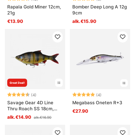
Rapala Gold Miner 12cm,
Bomber Deep Long A 12g
21g
9cm
€13.90
alk.€15.90
Great Deal!
Arvio:
4.8 5:sta tähdestä
Arvio:
5.0 5:sta tähde
(4)
(4)
Savage Gear 4D Line
Megabass Oneten R+3
Thru Roach SS 18cm,
€27.90
80g
alk.€14.90
alk.€16.90