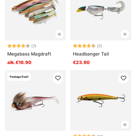
Arvio:
4.0 5:sta tähdestä
Arvio:
4.3 5:sta tähdes
(7)
(7)
Megabass Magdraft
Headbanger Tail
alk.€16.90
€23.90
Package Deal!