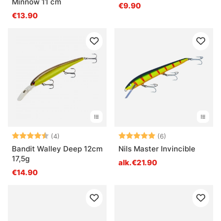
Minnow 11 cm
€9.90
€13.90
Arvio:
4.3 5:sta tähdestä
Arvio:
5.0 5:sta tähde
(4)
(6)
Bandit Walley Deep 12cm
Nils Master Invincible
17,5g
alk.€21.90
€14.90