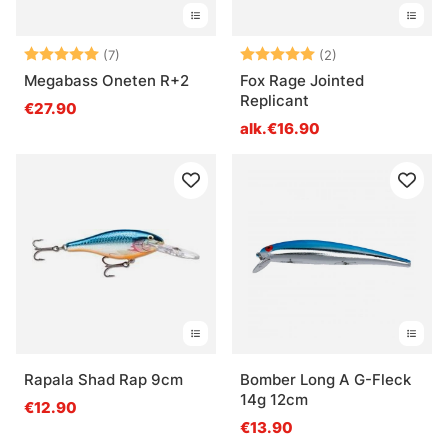
Arvio:
5.0 5:sta tähdestä
Arvio:
5.0 5:sta tähde
(7)
(2)
Megabass Oneten R+2
Fox Rage Jointed
Replicant
€27.90
alk.€16.90
Rapala Shad Rap 9cm
Bomber Long A G-Fleck
14g 12cm
€12.90
€13.90