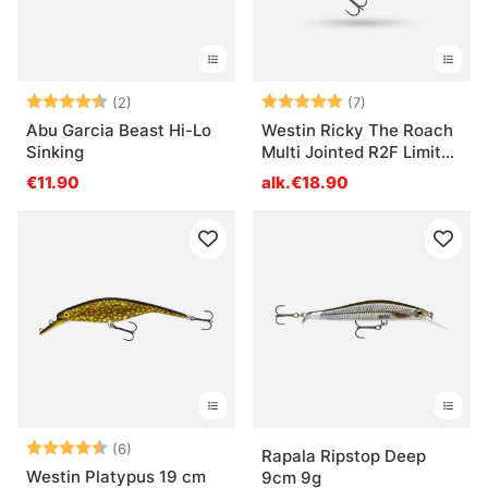
Arvio:
4.5 5:sta tähdestä
Arvio:
5.0 5:sta tähdes
(2)
(7)
Abu Garcia Beast Hi-Lo
Westin Ricky The Roach
Sinking
Multi Jointed R2F Limited
Edition
€11.90
alk.€18.90
Arvio:
4.5 5:sta tähdestä
(6)
Rapala Ripstop Deep
Westin Platypus 19 cm
9cm 9g