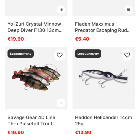
Yo-Zuri Crystal Minnow
Fladen Maxximus
Deep Diver F130 13cm
Predator Escaping Rudd
24g
110mm 16g
€19.90
€5.40
Loppuunmyyty
Loppuunmyyty
Savage Gear 4D Line
Heddon Hellbender 14cm
Thru Pulsetail Trout
25g
16cm 51g
€16.90
€13.90