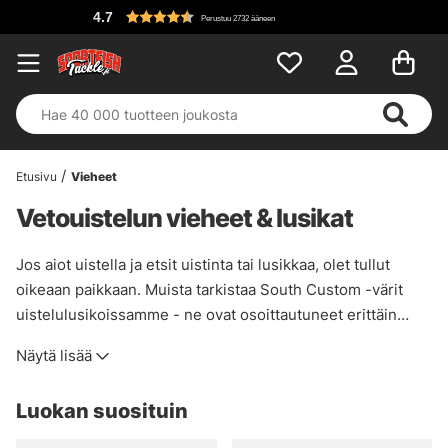
4.7
Perustuu 2732 ääneen
Etusivu
Vieheet
Vetouistelun vieheet & lusikat
Jos aiot uistella ja etsit uistinta tai lusikkaa, olet tullut
oikeaan paikkaan. Muista tarkistaa South Custom -värit
uistelulusikoissamme - ne ovat osoittautuneet erittäin
kuumiksi lohen ja muiden riistakalojen uistelussa! Jos
Näytä lisää
uistelette Vänern- tai Vättern-järvellä tai millä tahansa
muulla järvellä, löydätte varmasti teille sopivan
Luokan suosituin
uisteluvieheen, varastossamme on myös uistinpäitä,
uistinpidikkeitä, uistelupistokkeita, uisteluvapoja ja