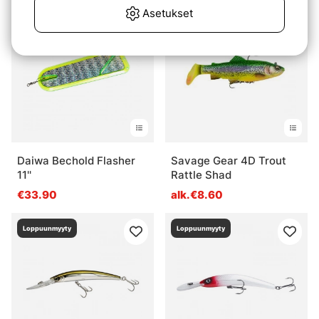
Asetukset
Loppuunmyyty
Loppuunmyyty
Daiwa Bechold Flasher
Savage Gear 4D Trout
11''
Rattle Shad
€33.90
alk.€8.60
Loppuunmyyty
Loppuunmyyty