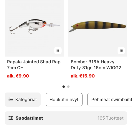
pitkäsiimoja!
Rapala Jointed Shad Rap
Bomber B16A Heavy
7cm CH
Duty 31gr, 16cm WIGG2
alk. €9.90
alk. €15.90
Kategoriat
Houkutinlevyt
Pehmeät swimbaiti
Suodattimet
165
Tuotteet