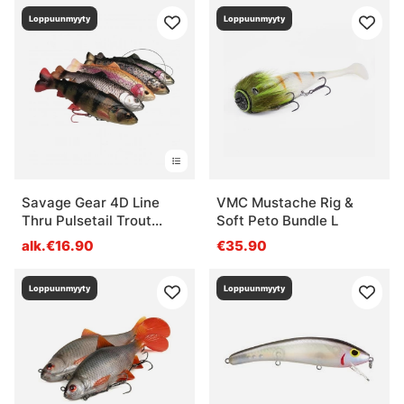
Loppuunmyyty
Loppuunmyyty
Savage Gear 4D Line
VMC Mustache Rig &
Thru Pulsetail Trout
Soft Peto Bundle L
20cm 102g
alk.€16.90
€35.90
Loppuunmyyty
Loppuunmyyty