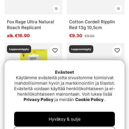
Fox Rage Ultra Natural
Cotton Cordell Ripplin
Roach Replicant
Red 13g 10,5cm
alk.€16.90
€9.30
€9.30
Loppuunmyyty
Loppuunmyyty
Evästeet
Käytämme evästeitä jotta sivustomme toimisivat
mahdollisimman hyvin ja markkinointiin ja tilastot.
Evästeitä voidaan käyttää henkilökohtaiseen ja ei-
henkilökohtaiseen mainontaan. Voit lukea lisää
Privacy Policy
ja meidän
Cookie Policy
.
Lidmans Radar
Kuusamo Professor 1
Bead 11,5 cm, 27g
€15.90
Hyväksy & sulje
€13.90