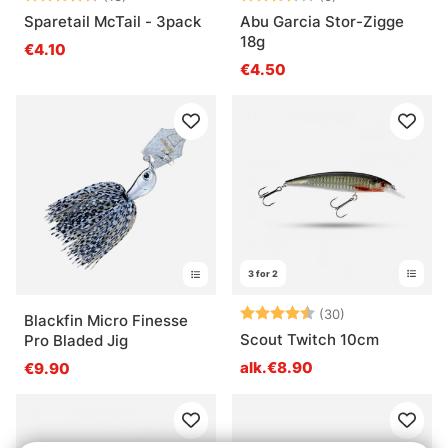
Sparetail McTail - 3pack
Abu Garcia Stor-Zigge
18g
€4.10
€4.50
3 for 2
Arvio:
4.8 5:sta tähd
(30)
Blackfin Micro Finesse
Scout Twitch 10cm
Pro Bladed Jig
alk.€8.90
€9.90