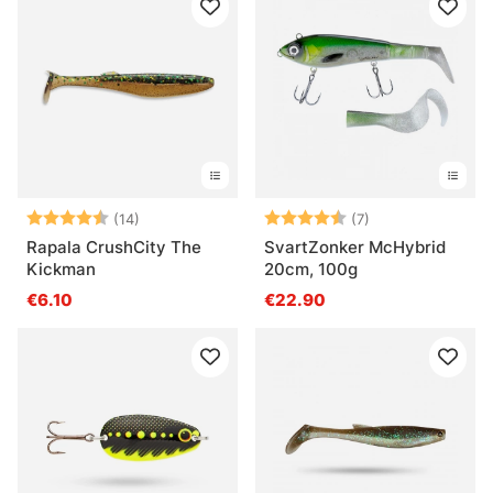
Arvio:
4.4 5:sta tähdestä
Arvio:
4.9 5:sta tähdes
(14)
(7)
Rapala CrushCity The
SvartZonker McHybrid
Kickman
20cm, 100g
€6.10
€22.90