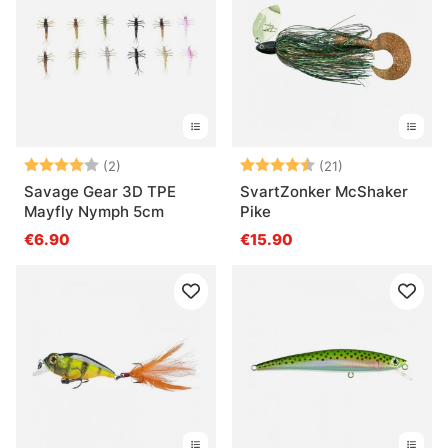
Arvio:
4.0 5:sta tähdestä
Arvio:
4.3 5:sta tähde
(2)
(21)
Savage Gear 3D TPE
SvartZonker McShaker
Mayfly Nymph 5cm
Pike
€6.90
€15.90