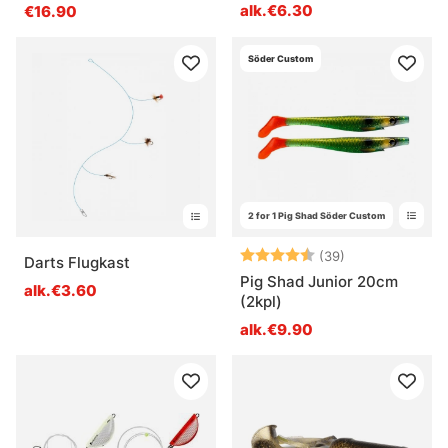
alk.€6.30
€16.90
Söder Custom
2 for 1 Pig Shad Söder Custom
Arvio:
4.7 5:sta tähd
(39)
Darts Flugkast
Pig Shad Junior 20cm
alk.€3.60
(2kpl)
alk.€9.90