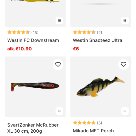
Arvio:
4.5 5:sta tähdestä
Arvio:
4.5 5:sta tähde
(15)
(2)
Westin FC Downstream
Westin Shadteez Ultra
alk.€10.90
€6
Arvio:
5.0 5:sta tähde
(6)
SvartZonker McRubber
Mikado MFT Perch
XL 30 cm, 200g