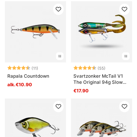
Arvio:
4.5 5:sta tähdestä
Arvio:
4.7 5:sta tähd
(11)
(55)
Rapala Countdown
Svartzonker McTail V1
The Original 94g Slow
alk.€10.90
Sink
€17.90