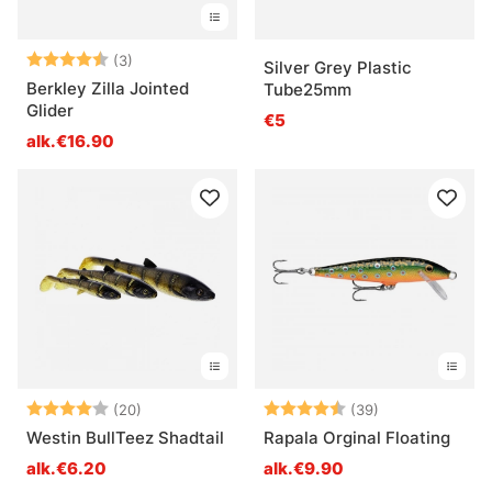
Arvio:
4.7 5:sta tähdestä
(3)
Silver Grey Plastic
Berkley Zilla Jointed
Tube25mm
Glider
€5
alk.€16.90
Arvio:
4.0 5:sta tähdestä
Arvio:
4.9 5:sta tähd
(20)
(39)
Westin BullTeez Shadtail
Rapala Orginal Floating
alk.€6.20
alk.€9.90