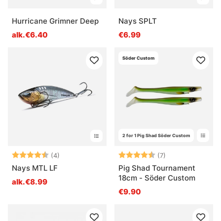
Hurricane Grimner Deep
Nays SPLT
alk.€6.40
€6.99
Söder Custom
2 for 1 Pig Shad Söder Custom
Arvio:
4.8 5:sta tähdestä
Arvio:
4.4 5:sta tähdes
(4)
(7)
Nays MTL LF
Pig Shad Tournament
18cm - Söder Custom
alk.€8.99
€9.90