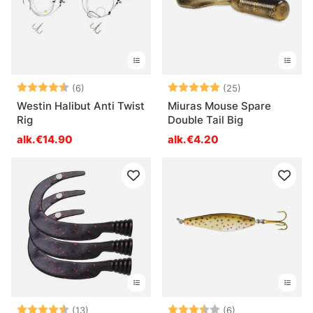
Arvio:
4.7 5:sta tähdestä
Arvio:
5.0 5:sta tähd
(6)
(25)
Westin Halibut Anti Twist
Miuras Mouse Spare
Rig
Double Tail Big
alk.€14.90
alk.€4.20
Arvio:
4.1 5:sta tähdestä
Arvio:
3.3 5:sta tähde
(13)
(6)