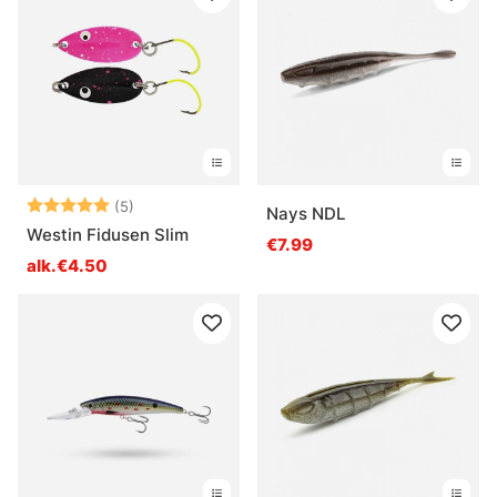
Arvio:
5.0 5:sta tähdestä
(5)
Nays NDL
Westin Fidusen Slim
€7.99
alk.€4.50