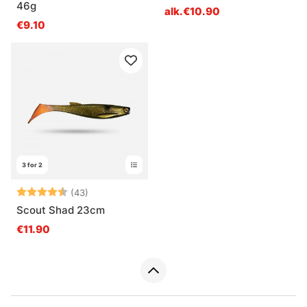
46g
alk.€10.90
€9.10
3 for 2
Arvio:
4.7 5:sta tähdestä
(43)
Scout Shad 23cm
€11.90