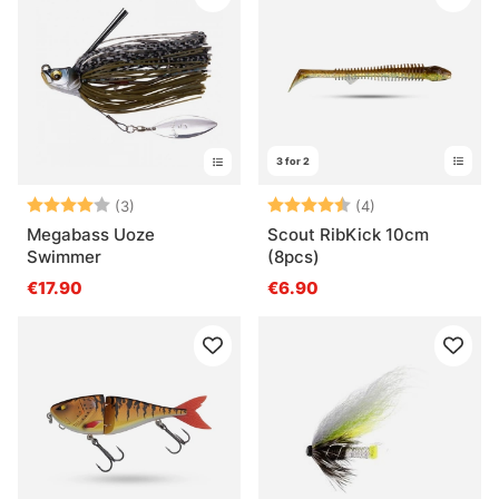
3 for 2
Arvio:
4.0 5:sta tähdestä
Arvio:
4.8 5:sta tähde
(3)
(4)
Megabass Uoze
Scout RibKick 10cm
Swimmer
(8pcs)
€17.90
€6.90