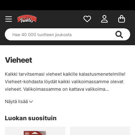
Vieheet
Kaikki tarvitsemasi vieheet kaikille kalastusmenetelmille!
Vieheet-kohdasta löydät kaikki valikoimassamme olevat
vieheet. Valikoimassamme on kattava valikoima
vakiomalleja, mutta myös erikoisempia malleja ja
Näytä lisää
valmistajia. Me Sportfishtacklella olemme sitä mieltä, että
vieheet ovat yksi hauskimpia asioita, ja sen voi myös
Luokan suosituin
huomata tässä kategoriassa!