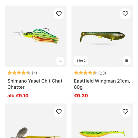
3 for 2
Arvio:
4.8 5:sta tähdestä
Arvio:
4.7 5:sta tähd
(4)
(23)
Shimano Yasei Chit Chat
Eastfield Wingman 21cm,
Chatter
80g
alk.€9.10
€9.30