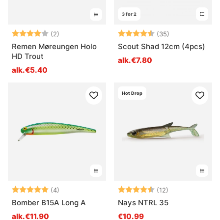
3 for 2
Arvio:
4.0 5:sta tähdestä
Arvio:
4.8 5:sta tähd
(2)
(35)
Remen Møreungen Holo
Scout Shad 12cm (4pcs)
HD Trout
alk.€7.80
alk.€5.40
Hot Drop
Arvio:
5.0 5:sta tähdestä
Arvio:
4.6 5:sta tähde
(4)
(12)
Bomber B15A Long A
Nays NTRL 35
alk.€11.90
€10.99