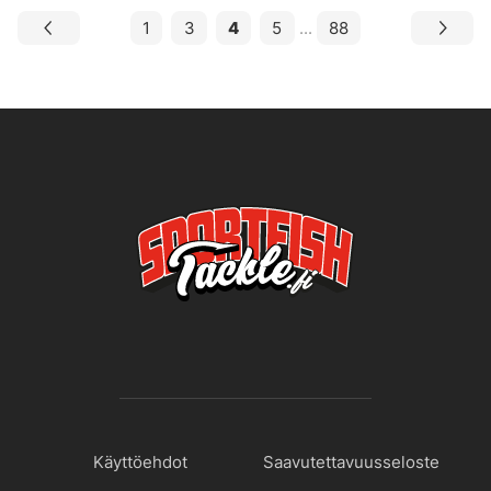
1
3
4
5
...
88
Käyttöehdot
Saavutettavuusseloste