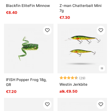
Blackfin EliteFin Minnow
Z-man Chatterbait Mini
7g
€8.40
€7.30
Arvio:
4.2 5:sta tähd
(29)
IFISH Popper Frog 18g,
Westin Jerkbite
GR
alk.€9.50
€7.20