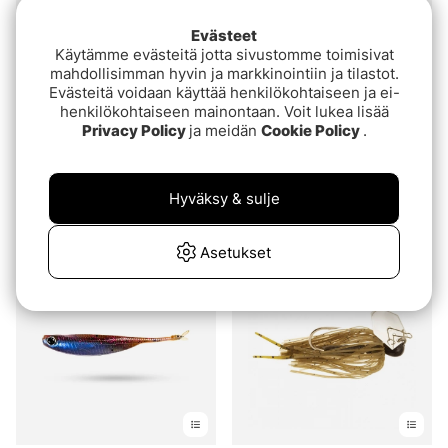
Evästeet
Käytämme evästeitä jotta sivustomme toimisivat
mahdollisimman hyvin ja markkinointiin ja tilastot.
Evästeitä voidaan käyttää henkilökohtaiseen ja ei-
henkilökohtaiseen mainontaan. Voit lukea lisää
Privacy Policy
ja meidän
Cookie Policy
.
Arvio:
4.3 5:sta tähde
(6)
Berkley Pulse Realistic
Iron Wiggler
Roach (Bulk)
Hyväksy & sulje
alk.€3.60
alk.€0.80
alk.€0.80
Asetukset