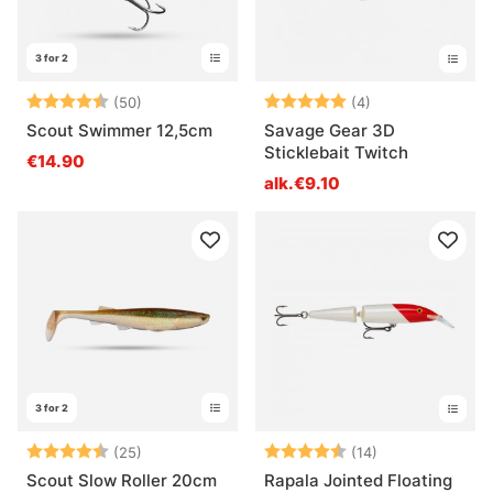
3 for 2
Arvio:
4.7 5:sta tähdestä
Arvio:
5.0 5:sta tähde
(50)
(4)
Scout Swimmer 12,5cm
Savage Gear 3D
Sticklebait Twitch
€14.90
alk.€9.10
3 for 2
Arvio:
4.7 5:sta tähdestä
Arvio:
4.6 5:sta tähde
(25)
(14)
Scout Slow Roller 20cm
Rapala Jointed Floating