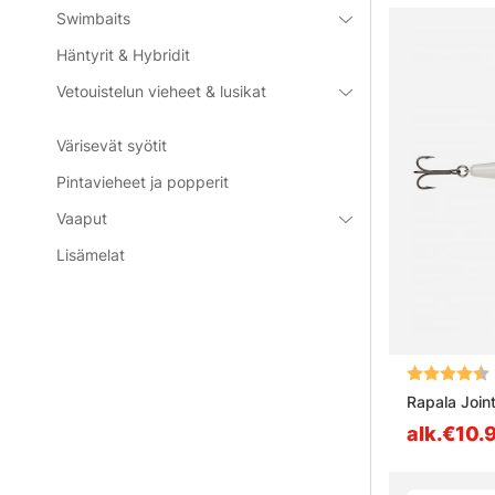
Swimbaits
Häntyrit & Hybridit
Vetouistelun vieheet & lusikat
Värisevät syötit
Pintavieheet ja popperit
Vaaput
Lisämelat
Arvio:
Rapala Join
alk.€10.