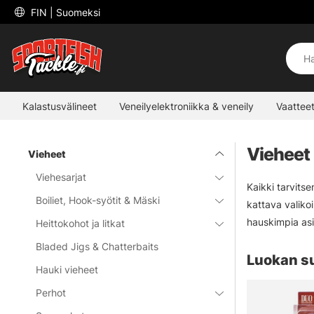
 FIN 
| Suomeksi
Kalastusvälineet
Veneilyelektroniikka & veneily
Vaatteet
Vieheet
Vieheet
Viehesarjat
Kaikki tarvits
Boiliet, Hook-syötit & Mäski
kattava valiko
hauskimpia asi
Heittokohot ja litkat
Bladed Jigs & Chatterbaits
Luokan s
Hauki vieheet
Perhot