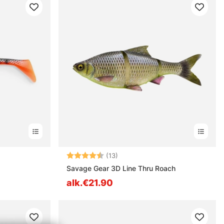
estä
Arvio:
4.5 5:sta tähdestä
(13)
Savage Gear 3D Line Thru Roach
alk.€21.90