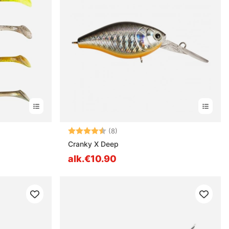
estä
Arvio:
4.9 5:sta tähdestä
(8)
Cranky X Deep
alk.€10.90