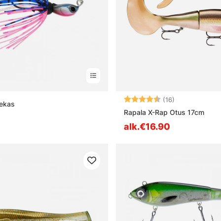
Arvio:
4.8 5:sta tähd
(16)
ekas
Rapala X-Rap Otus 17cm
alk.€16.90