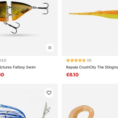
4.9 5:sta tähdestä
Arvio:
5.0 5:sta tähd
(43)
(9)
ictures Fatboy Swim
Rapala CrushCity The Stingm
90
€6.10