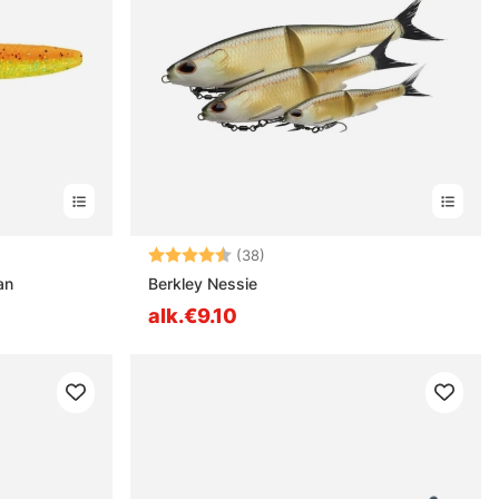
estä
Arvio:
4.5 5:sta tähdestä
(38)
an
Berkley Nessie
alk.€9.10