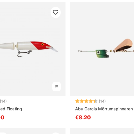
4.6 5:sta tähdestä
Arvio:
4.8 5:sta tähd
(14)
(14)
ted Floating
Abu Garcia Mörrumspinnaren
90
€8.20