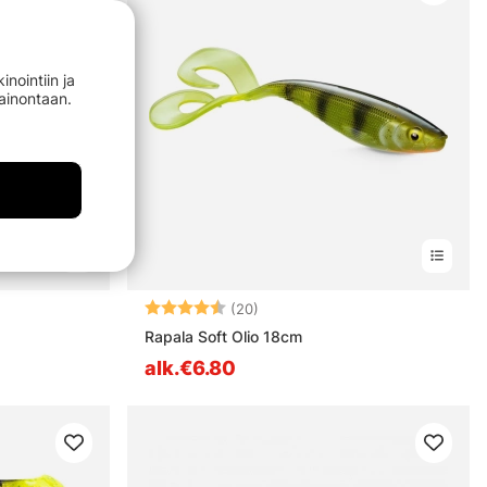
nointiin ja
mainontaan.
estä
Arvio:
4.9 5:sta tähdestä
(20)
Rapala Soft Olio 18cm
alk.€6.80