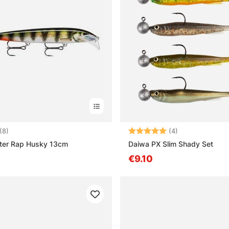
4.4 5:sta tähdestä
Arvio:
5.0 5:sta tähd
(8)
(4)
tter Rap Husky 13cm
Daiwa PX Slim Shady Set
€9.10