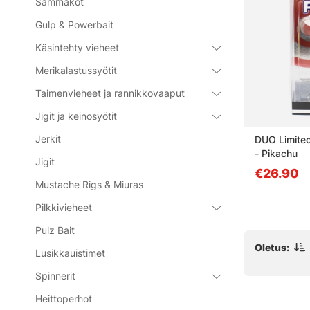
Sammakot
Gulp & Powerbait
Käsintehty vieheet
Merikalastussyötit
Taimenvieheet ja rannikkovaaput
71%
Jigit ja keinosyötit
Jerkit
18g, GR
Eastfield Viper 9cm (5pcs) -
DUO Limited
Motoroil Gold UV
- Pikachu
Jigit
alk. €2.67
€26.90
alk. €9.30
Mustache Rigs & Miuras
Pilkkivieheet
Pulz Bait
Oletus:
Lusikkauistimet
Spinnerit
Heittoperhot