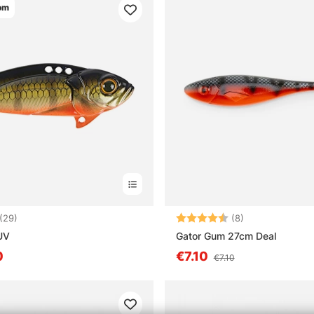
om
4.3 5:sta tähdestä
Arvio:
4.5 5:sta tähd
(29)
(8)
UV
Gator Gum 27cm Deal
0
€7.10
€7.10