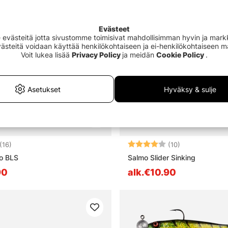
Evästeet
västeitä jotta sivustomme toimisivat mahdollisimman hyvin ja markki
Evästeitä voidaan käyttää henkilökohtaiseen ja ei-henkilökohtaiseen 
Voit lukea lisää
Privacy Policy
ja meidän
Cookie Policy
.
Asetukset
Hyväksy & sulje
4.5 5:sta tähdestä
Arvio:
4.0 5:sta tähd
(16)
(10)
o BLS
Salmo Slider Sinking
90
alk.€10.90