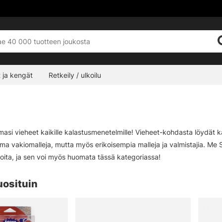
 ja kengät
Retkeily / ulkoilu
emasi vieheet kaikille kalastusmenetelmille! Vieheet-kohdasta löydä
ima vakiomalleja, mutta myös erikoisempia malleja ja valmistajia. Me S
oita, ja sen voi myös huomata tässä kategoriassa!
uosituin