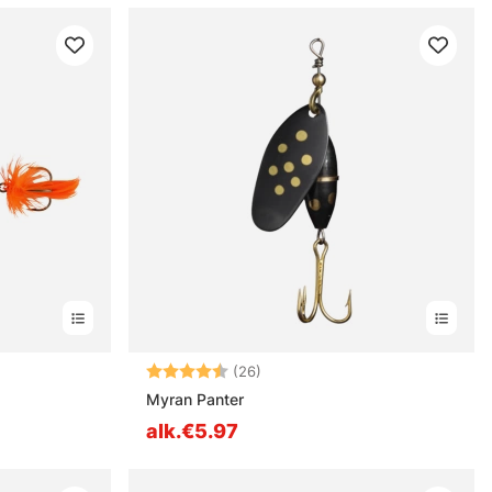
estä
Arvio:
4.7 5:sta tähdestä
(26)
Myran Panter
alk.€5.97