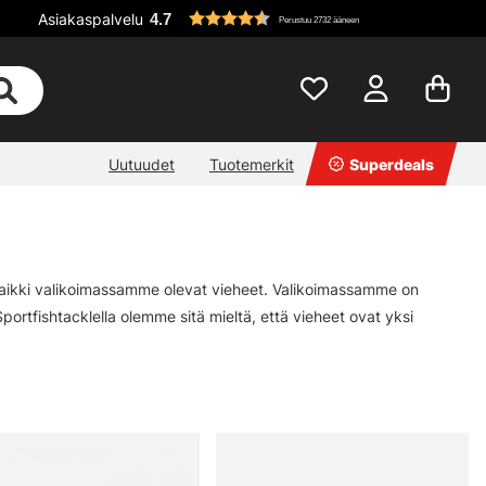
Asiakaspalvelu
4.7
Perustuu 2732 ääneen
Uutuudet
Tuotemerkit
Superdeals
t kaikki valikoimassamme olevat vieheet. Valikoimassamme on
portfishtacklella olemme sitä mieltä, että vieheet ovat yksi