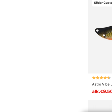
Söder Cust
Arvio:
Astro Vibe 
alk.€9.5