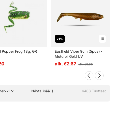
71%
H Popper Frog 18g, GR
Eastfield Viper 9cm (5pcs) -
Motoroil Gold UV
20
alk. €2.67
alk. €9.30
Merkki
Näytä lisää
4488
Tuotteet