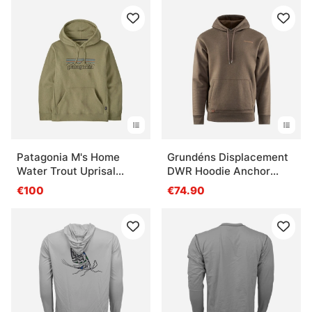
Patagonia M's Home
Grundéns Displacement
Water Trout Uprisal
DWR Hoodie Anchor
Hoody GMTG
Otter Heather
€100
€74.90