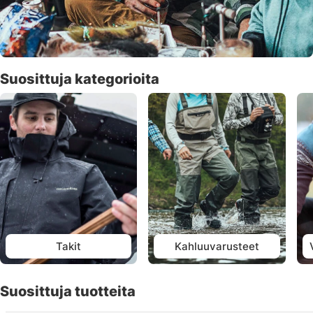
Suosittuja kategorioita
Takit
Kahluuvarusteet
Suosittuja tuotteita