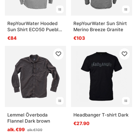
RepYourWater Hooded
RepYourWater Sun Shirt
Sun Shirt ECO50 Pueblo
Merino Breeze Granite
Pottery Mayfly Adult
€84
€103
Lemmel Överboda
Headbanger T-shirt Dark
Flannel Dark brown
€27.90
alk.€99
alk.€109