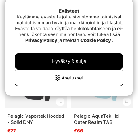
Evästeet
Käytämme evästeitä jotta sivustomme toimisivat
mahdollisimman hyvin ja markkinointiin ja tilastot.
Grundéns Bering Fleece
Rapala Waterproof
Evästeitä voidaan käyttää henkilökohtaiseen ja ei-
Pro Vest Deep Lichen
Windbreaker Jacket
henkilökohtaiseen mainontaan. Voit lukea lisää
Green/Deep Depths
€54.90
€94.90
€54.90
Privacy Policy
ja meidän
Cookie Policy
.
Hyväksy & sulje
Asetukset
Pelagic Vaportek Hooded
Pelagic AquaTek Hd
- Solid DNY
Outer Realm TAB
€77
€66