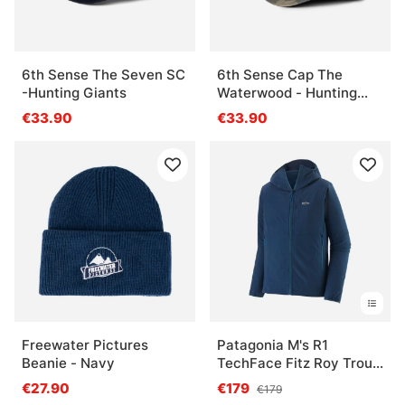
6th Sense The Seven SC
6th Sense Cap The
-Hunting Giants
Waterwood - Hunting
Giants
€33.90
€33.90
Freewater Pictures
Patagonia M's R1
Beanie - Navy
TechFace Fitz Roy Trout
Hoody, Tidepool Blue
€27.90
€179
€179