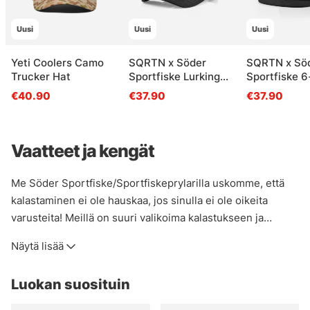
Uusi
Uusi
Uusi
Yeti Coolers Camo
SQRTN x Söder
SQRTN x Sö
Trucker Hat
Sportfiske Lurking
Sportfiske 6
Pike Trucker, Black
Cap, Black
€40.90
€37.90
€37.90
Vaatteet ja kengät
Me Söder Sportfiske/Sportfiskeprylarilla uskomme, että
kalastaminen ei ole hauskaa, jos sinulla ei ole oikeita
varusteita! Meillä on suuri valikoima kalastukseen ja
ulkoilmaelämään, halusitpa sitten pysyä kuivana, viileänä,
Näytä lisää
lämpimänä tai siltä väliltä, meiltä löydät tarvitsemasi! Jos et
ole varma, mitä hankkia tiettyjä tuotteita tai miten
Luokan suosituin
varastoida, lähetä sähköpostia asiakaspalvelutiimillemme
tai tule myymälään, niin autamme sinua löytämään