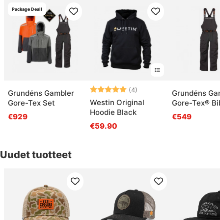
Package Deal!
Arvio:
5.0 5:sta tähdestä
(4)
Grundéns Gambler
Grundéns Ga
Westin Original
Gore-Tex Set
Gore-Tex® Bi
Hoodie Black
Anchor
€929
€549
€59.90
Uudet tuotteet