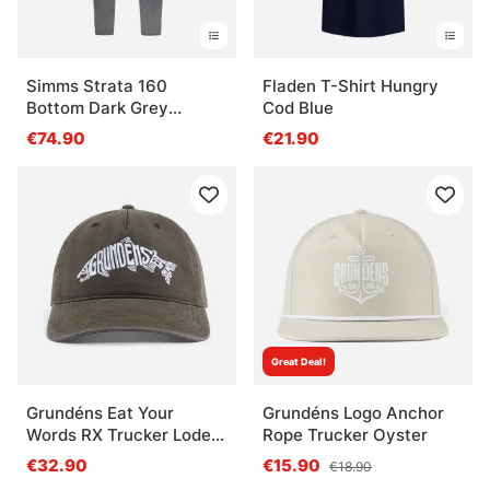
Simms Strata 160
Fladen T-Shirt Hungry
Bottom Dark Grey
Cod Blue
Heather
€74.90
€21.90
Great Deal!
Grundéns Eat Your
Grundéns Logo Anchor
Words RX Trucker Loden
Rope Trucker Oyster
Salmon Graphic
€32.90
€15.90
€18.90