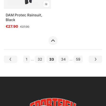
DAM Protec Rainsuit,
Black
€27.90
€27.90
1
...
32
33
34
...
59