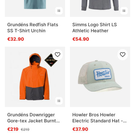
Grundéns Redfish Flats
Simms Logo Shirt LS
SS T-Shirt Urchin
Athletic Heather
€32.90
€54.90
Grundéns Downrigger
Howler Bros Howler
Gore-tex Jacket Burnt
Electric Standard Hat -
Orange
Seafoam/White
€219
€37.90
€219