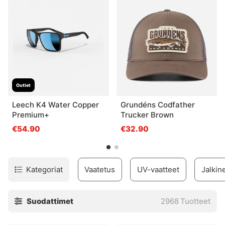
tarvitsemasi!
Outlet
Leech K4 Water Copper
Grundéns Codfather
Premium+
Trucker Brown
€54.90
€32.90
Kategoriat
Vaatetus
UV-vaatteet
Jalkin
Suodattimet
2968
Tuotteet