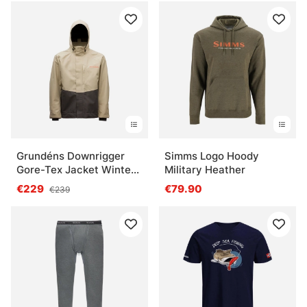
Grundéns Downrigger
Simms Logo Hoody
Gore-Tex Jacket Winter
Military Heather
Twig
€229
€79.90
€239