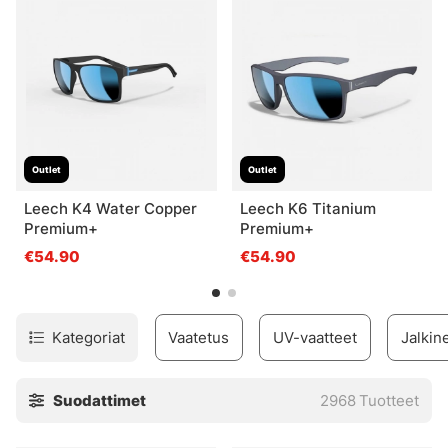
tarvitsemasi!
Outlet
Outlet
Leech K4 Water Copper
Leech K6 Titanium
Premium+
Premium+
€54.90
€54.90
Kategoriat
Vaatetus
UV-vaatteet
Jalkin
Suodattimet
2968
Tuotteet