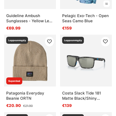
Guideline Ambush
Pelagic Exo-Tech - Open
Sunglasses - Yellow Lens
Seas Camo Blue
3X
€69.99
€159
Loppuunmyyty
Loppuunmyyty
Superdeal
Patagonia Everyday
Costa Slack Tide 181
Beanie ORTN
Matte Black/Shiny
Tortoise Gray 580P
€20.90
€139
€21.90