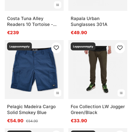
Costa Tuna Alley
Rapala Urban
Readers 10 Tortoise -
Sunglasses 301A
Grn Mir 580P
€239
€49.90
Loppuunmyyty
Loppuunmyyty
Pelagic Madeira Cargo
Fox Collection LW Jogger
Solid Smokey Blue
Green/Black
€54.90
€33.90
€54.90