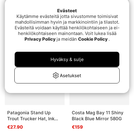
Evästeet
Käytämme evästeitä jotta sivustomme toimisivat
mahdollisimman hyvin ja markkinointiin ja tilastot.
Baltic winner 150 Auto
Costa Tuna Alley
Evästeitä voidaan käyttää henkilökohtaiseen ja ei-
Sportfiskeprylar Edition
Readers 10 Tortoise -
henkilökohtaiseen mainontaan. Voit lukea lisää
(Navy)
Copper 580P
€94.90
€219
Privacy Policy
ja meidän
Cookie Policy
.
Loppuunmyyty
Loppuunmyyty
Hyväksy & sulje
Asetukset
Patagonia Stand Up
Costa Mag Bay 11 Shiny
Trout Trucker Hat, Ink
Black Blue Mirror 580G
Black
€27.90
€159