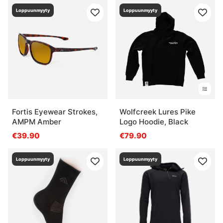
Loppuunmyyty
Loppuunmyyty
Fortis Eyewear Strokes,
Wolfcreek Lures Pike
AMPM Amber
Logo Hoodie, Black
€39.90
€79.90
Loppuunmyyty
Loppuunmyyty