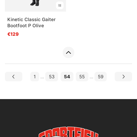
Kinetic Classic Gaiter
Bootfoot P Olive
€129
1
...
53
54
55
...
59