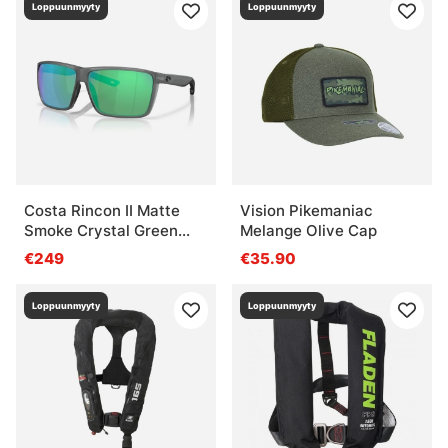
Loppuunmyyty
Loppuunmyyty
Costa Rincon II Matte
Vision Pikemaniac
Smoke Crystal Green
Melange Olive Cap
Mirror 580G
€249
€35.90
Loppuunmyyty
Loppuunmyyty