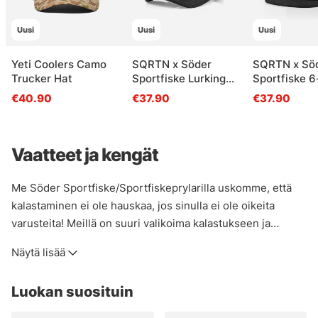
Uusi
Uusi
Uusi
Yeti Coolers Camo
SQRTN x Söder
SQRTN x Sö
Trucker Hat
Sportfiske Lurking
Sportfiske 6
Pike Trucker, Black
Cap, Black
€40.90
€37.90
€37.90
Vaatteet ja kengät
Me Söder Sportfiske/Sportfiskeprylarilla uskomme, että
kalastaminen ei ole hauskaa, jos sinulla ei ole oikeita
varusteita! Meillä on suuri valikoima kalastukseen ja
ulkoilmaelämään, halusitpa sitten pysyä kuivana, viileänä,
Näytä lisää
lämpimänä tai siltä väliltä, meiltä löydät tarvitsemasi! Jos et
ole varma, mitä hankkia tiettyjä tuotteita tai miten
Luokan suosituin
varastoida, lähetä sähköpostia asiakaspalvelutiimillemme
tai tule myymälään, niin autamme sinua löytämään