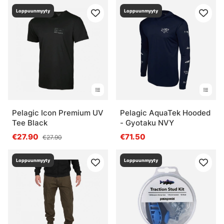
Loppuunmyyty
Loppuunmyyty
Pelagic Icon Premium UV
Pelagic AquaTek Hooded
Tee Black
- Gyotaku NVY
€27.90
€71.50
€27.90
Loppuunmyyty
Loppuunmyyty