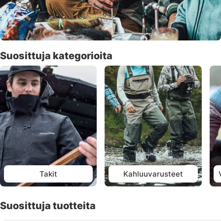
Suosittuja kategorioita
Takit
Kahluuvarusteet
Suosittuja tuotteita