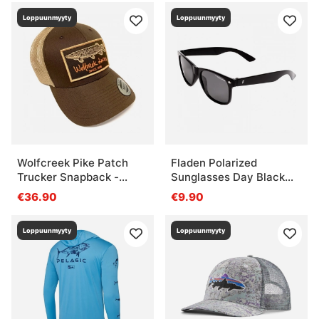
Loppuunmyyty
Loppuunmyyty
Wolfcreek Pike Patch
Fladen Polarized
Trucker Snapback -
Sunglasses Day Black
Brown/Khaki
Frame Grey Lens
€36.90
€9.90
Loppuunmyyty
Loppuunmyyty