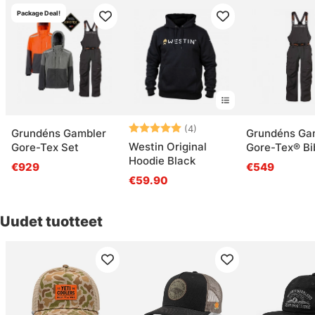
Package Deal!
Arvio:
5.0 5:sta tähdestä
(4)
Grundéns Gambler
Grundéns Ga
Westin Original
Gore-Tex Set
Gore-Tex® Bi
Hoodie Black
Anchor
€929
€549
€59.90
Uudet tuotteet