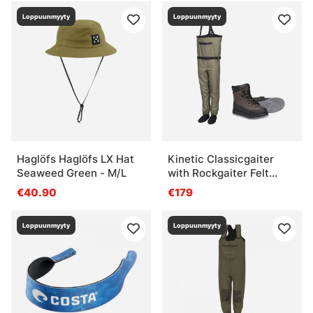
Loppuunmyyty
Loppuunmyyty
Haglöfs Haglöfs LX Hat
Kinetic Classicgaiter
Seaweed Green - M/L
with Rockgaiter Felt
Wader Combo
€40.90
€179
Loppuunmyyty
Loppuunmyyty