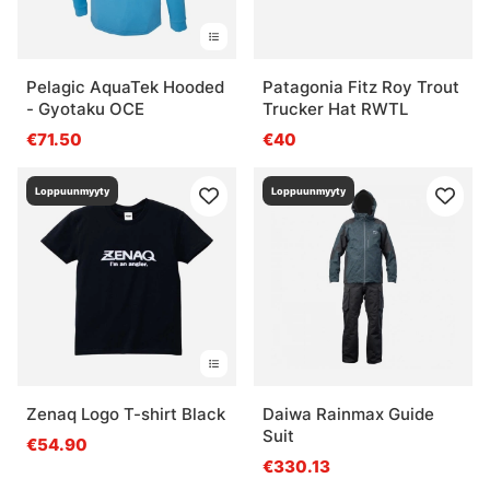
Pelagic AquaTek Hooded
Patagonia Fitz Roy Trout
- Gyotaku OCE
Trucker Hat RWTL
€71.50
€40
Loppuunmyyty
Loppuunmyyty
Zenaq Logo T-shirt Black
Daiwa Rainmax Guide
Suit
€54.90
€330.13