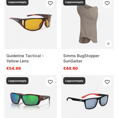
Loppuunmyyty
Loppuunmyyty
Guideline Tactical -
Simms BugStopper
Yellow Lens
SunGaiter
€54.99
€44.90
Loppuunmyyty
Loppuunmyyty