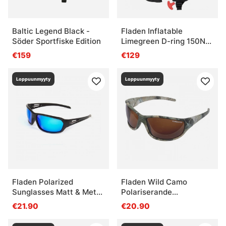
Baltic Legend Black -
Fladen Inflatable
Söder Sportfiske Edition
Limegreen D-ring 150N
Automat
€159
€129
Loppuunmyyty
Loppuunmyyty
Fladen Polarized
Fladen Wild Camo
Sunglasses Matt & Metal
Polariserande
Blue Lens
Sunglasses Amber Lins
€21.90
€20.90