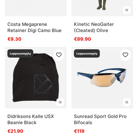
Costa Megaprene
Kinetic NeoGaiter
Retainer Digi Camo Blue
(Cleated) Olive
€9.30
€89.90
Loppuunmyyty
Loppuunmyyty
Didriksons Kalle USX
Sunread Sport Gold Pro
Beanie Black
Bifocals
€21.90
€119