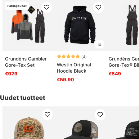
Package Deal!
Arvio:
5.0 5:sta tähdestä
(4)
Grundéns Gambler
Grundéns Ga
Westin Original
Gore-Tex Set
Gore-Tex® Bi
Hoodie Black
Anchor
€929
€549
€59.90
Uudet tuotteet