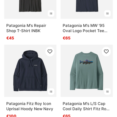
Patagonia M's Repair
Patagonia M's MW '95
Shop T-Shirt INBK
Oval Logo Pocket Tee
NENA
€45
€65
Patagonia Fitz Roy Icon
Patagonia M's L/S Cap
Uprisal Hoody New Navy
Cool Daily Shirt Fitz Roy
Trout BSLX
€100
€65