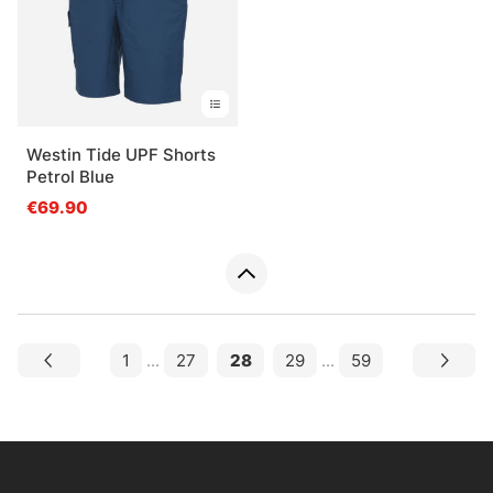
Westin Tide UPF Shorts
Petrol Blue
€69.90
1
...
27
28
29
...
59