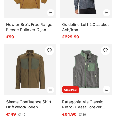
Howler Bro's Free Range
Guideline Loft 2.0 Jacket
Fleece Pullover Dijon
Ash/Iron
€99
€229.99
Great Deal!
Simms Confluence Shirt
Patagonia M's Classic
Driftwood/Loden
Retro-X Vest Forever
Grey
€149
€94.90
€149
€189