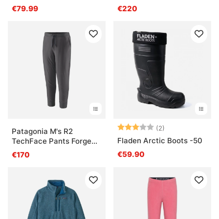
Shirt DEBN
€79.99
€220
Arvio:
3.0 5:sta tähde
(2)
Patagonia M's R2
Fladen Arctic Boots -50
TechFace Pants Forge
Grey
€59.90
€170