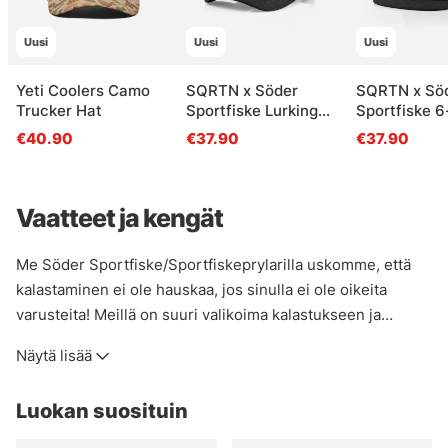
Uusi
Uusi
Uusi
Yeti Coolers Camo
SQRTN x Söder
SQRTN x Sö
Trucker Hat
Sportfiske Lurking
Sportfiske 6
Pike Trucker, Black
Cap, Black
€40.90
€37.90
€37.90
Vaatteet ja kengät
Me Söder Sportfiske/Sportfiskeprylarilla uskomme, että
kalastaminen ei ole hauskaa, jos sinulla ei ole oikeita
varusteita! Meillä on suuri valikoima kalastukseen ja
ulkoilmaelämään, halusitpa sitten pysyä kuivana, viileänä,
Näytä lisää
lämpimänä tai siltä väliltä, meiltä löydät tarvitsemasi! Jos et
ole varma, mitä hankkia tiettyjä tuotteita tai miten
Luokan suosituin
varastoida, lähetä sähköpostia asiakaspalvelutiimillemme
tai tule myymälään, niin autamme sinua löytämään