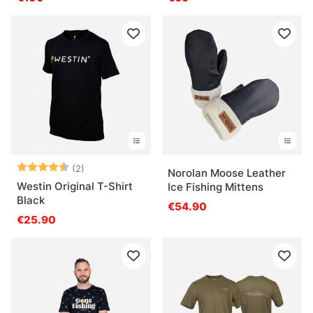
Arvio:
4.5 5:sta tähdestä
(2)
Norolan Moose Leather
Westin Original T-Shirt
Ice Fishing Mittens
Black
€54.90
€25.90