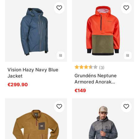
Arvio:
3.7 5:sta tähde
(3)
Vision Hazy Navy Blue
Grundéns Neptune
Jacket
Armored Anorak
€299.90
Orange/Olive
€149