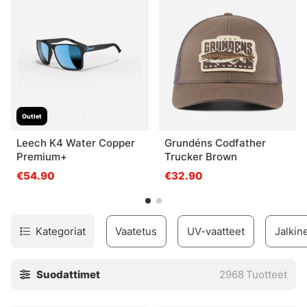
tarvitsemasi!
Outlet
Leech K4 Water Copper
Grundéns Codfather
Premium+
Trucker Brown
€54.90
€32.90
Kategoriat
Vaatetus
UV-vaatteet
Jalkin
Suodattimet
2968
Tuotteet