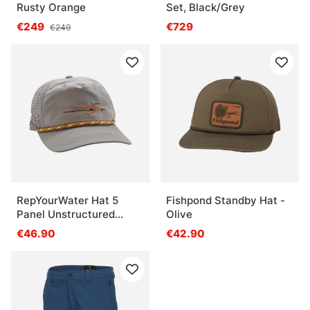
Rusty Orange
Set, Black/Grey
€249
€729
€249
RepYourWater Hat 5
Fishpond Standby Hat -
Panel Unstructured
Olive
Performance - Flats
€46.90
€42.90
Scampi