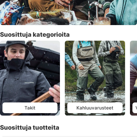
Suosittuja kategorioita
Takit
Kahluuvarusteet
Suosittuja tuotteita