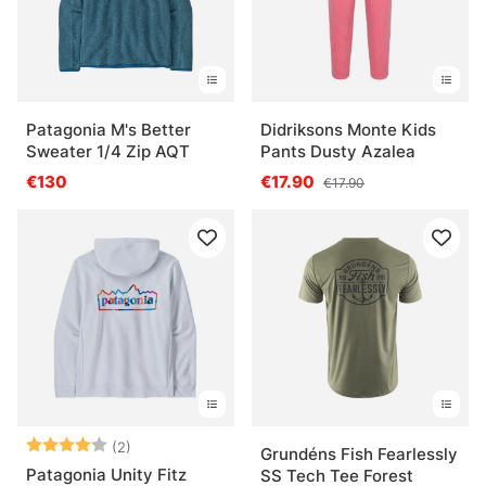
Patagonia M's Better
Didriksons Monte Kids
Sweater 1/4 Zip AQT
Pants Dusty Azalea
€130
€17.90
€17.90
Arvio:
4.0 5:sta tähdestä
(2)
Grundéns Fish Fearlessly
Patagonia Unity Fitz
SS Tech Tee Forest