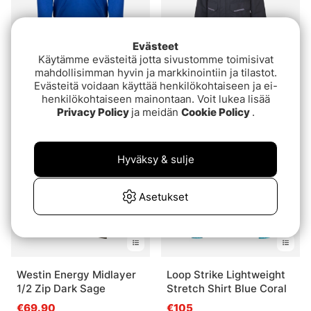
Evästeet
Käytämme evästeitä jotta sivustomme toimisivat
Shimano Pull Over
Patriot HeatGuard
mahdollisimman hyvin ja markkinointiin ja tilastot.
Hoodie Blue
Thermo Jacket
Evästeitä voidaan käyttää henkilökohtaiseen ja ei-
henkilökohtaiseen mainontaan. Voit lukea lisää
€54.90
€79
Privacy Policy
ja meidän
Cookie Policy
.
Hyväksy & sulje
Asetukset
Westin Energy Midlayer
Loop Strike Lightweight
1/2 Zip Dark Sage
Stretch Shirt Blue Coral
€69.90
€105