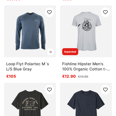
Superdeal
Loop Flyt Polartec M´s
Fishline Hipster Men's
L/S Blue Gray
100% Organic Cotton t-
shirt S
€105
€12.90
€13.90