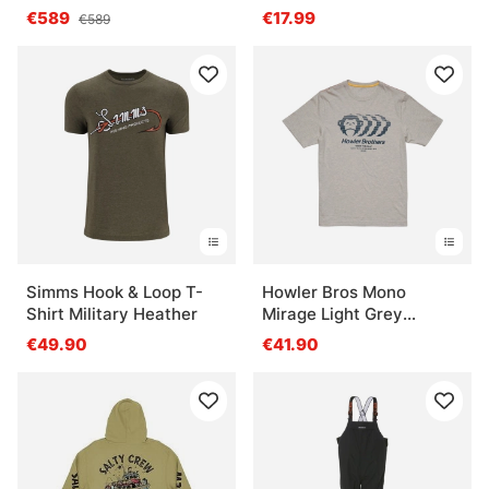
Black
€589
€17.99
€589
Simms Hook & Loop T-
Howler Bros Mono
Shirt Military Heather
Mirage Light Grey
Heather
€49.90
€41.90