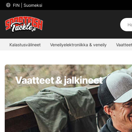
 FIN 
| Suomeksi
Kalastusvälineet
Veneilyelektroniikka & veneily
Vaatteet
Vaatteet & jalkineet