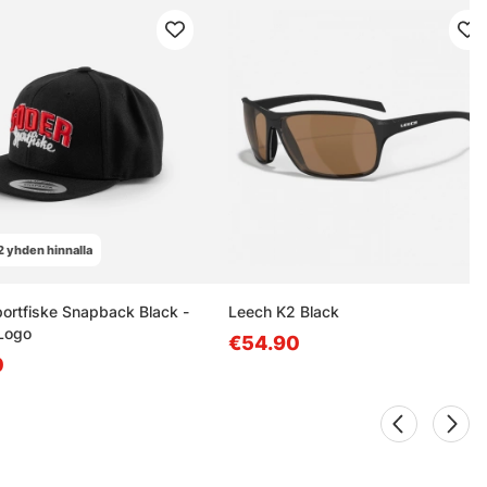
2 yhden hinnalla
ortfiske Snapback Black -
Leech K2 Black
 Logo
€54.90
0