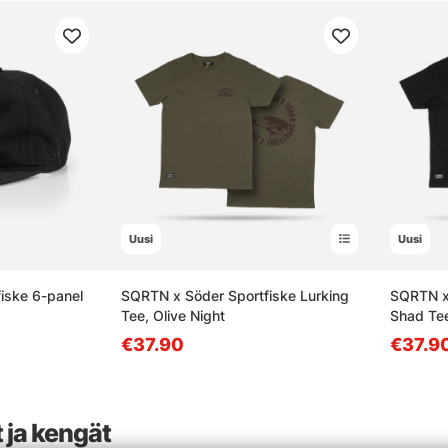
Uusi
Uusi
iske 6-panel
SQRTN x Söder Sportfiske Lurking
SQRTN x 
Tee, Olive Night
Shad Tee
€37.90
€37.9
 ja kengät