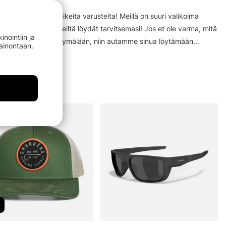
os sinulla ei ole oikeita varusteita! Meillä on suuri valikoima
ai siltä väliltä, meiltä löydät tarvitsemasi! Jos et ole varma, mitä
nointiin ja
iimillemme tai tule myymälään, niin autamme sinua löytämään
mainontaan.
%