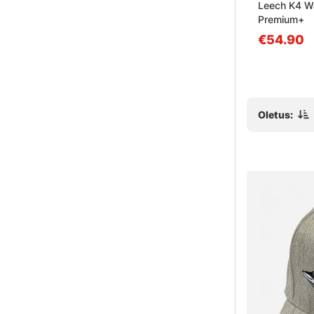
cker FP
Leech Moonestone Black
Leech K4 W
Premium+
€29.90
€54.90
Oletus: