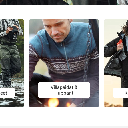
Villapaidat &
eet
Hupparit
K