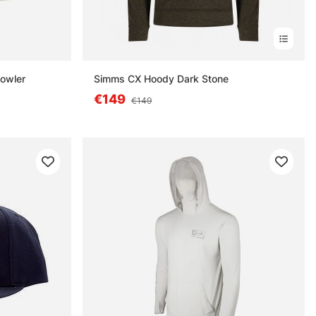
Howler
Simms CX Hoody Dark Stone
€149
€149