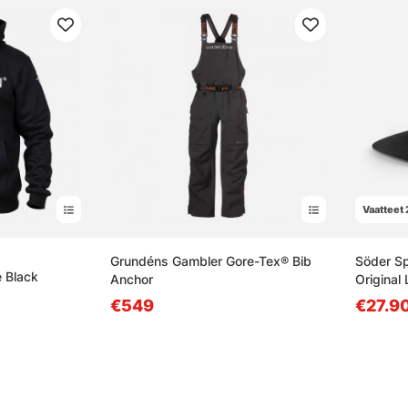
Vaatteet 
ta tähdestä
Grundéns Gambler Gore-Tex® Bib
Söder Sp
e Black
Anchor
Original
€549
€27.9