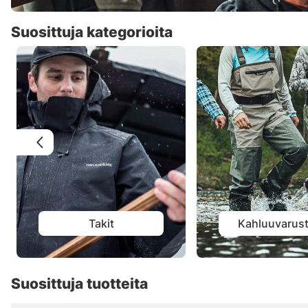
Suosittuja kategorioita
Takit
Kahluuvarust
Suosittuja tuotteita