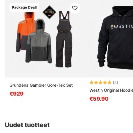
Package Deal!
Arvio:
5.0 5:s
(4)
Grundéns Gambler Gore-Tex Set
Westin Original Hoodi
€929
€59.90
Uudet tuotteet