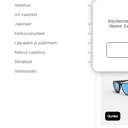
Vaatetus
Me Söder Sportf
UV-vaatteet
kalastukseen ja
Käytämme e
hankkia tietty
Jalkineet
tilastot. 
tarvitsemasi!
Kahluuvarusteet
Näytä lisää
Lippalakit ja päähineet
Luokan s
Kelluva vaatetus
Silmälasit
Vaatehuolto
Outlet