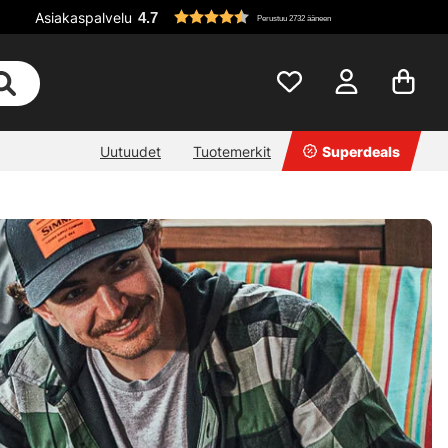
Asiakaspalvelu
4.7
Perustuu 2732 ääneen
Uutuudet
Tuotemerkit
Superdeals