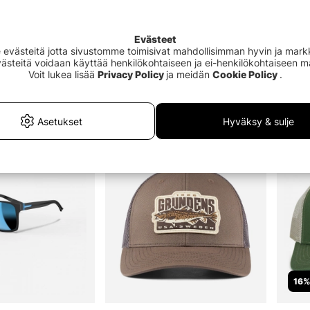
iske/Sportfiskeprylarilla uskomme, että kalastaminen ei ole hauskaa, j
Evästeet
 ulkoilmaelämään, halusitpa sitten pysyä kuivana, viileänä, lämpimänä t
västeitä jotta sivustomme toimisivat mahdollisimman hyvin ja markki
jä tuotteita tai miten varastoida, lähetä sähköpostia asiakaspalvelut
Evästeitä voidaan käyttää henkilökohtaiseen ja ei-henkilökohtaiseen 
Voit lukea lisää
Privacy Policy
ja meidän
Cookie Policy
.
uosituin
Asetukset
Hyväksy & sulje
16