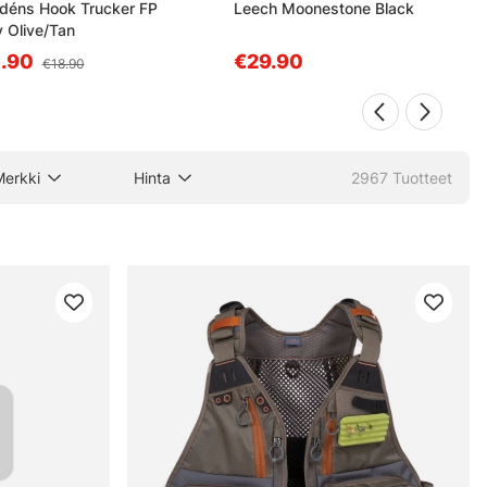
déns Hook Trucker FP
Leech Moonestone Black
 Olive/Tan
.90
€29.90
€18.90
Merkki
Hinta
2967
Tuotteet