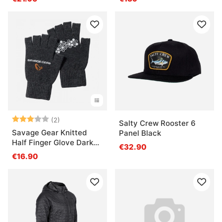
Arvio:
3.0 5:sta tähdestä
(2)
Salty Crew Rooster 6
Savage Gear Knitted
Panel Black
Half Finger Glove Dark
€32.90
Grey Melange
€16.90