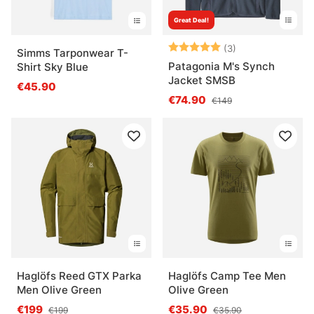
Great Deal!
Arvio:
5.0 5:sta tähde
(3)
Simms Tarponwear T-
Patagonia M's Synch
Shirt Sky Blue
Jacket SMSB
€45.90
€74.90
€149
Haglöfs Reed GTX Parka
Haglöfs Camp Tee Men
Men Olive Green
Olive Green
€199
€35.90
€199
€35.90