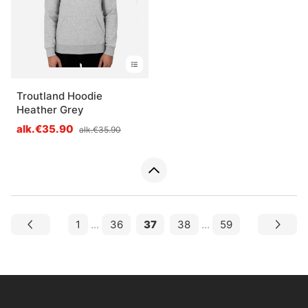
Troutland Hoodie
Heather Grey
alk.€35.90
alk.€35.90
1
...
36
37
38
...
59