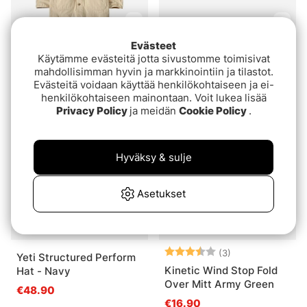
Evästeet
Patagonia M's Point
Orvis Ultralight Jacket
Käytämme evästeitä jotta sivustomme toimisivat
Reyes Canvas Jacket
Hops
mahdollisimman hyvin ja markkinointiin ja tilastot.
Undyed Natural
Evästeitä voidaan käyttää henkilökohtaiseen ja ei-
€170
€458.54
henkilökohtaiseen mainontaan. Voit lukea lisää
Privacy Policy
ja meidän
Cookie Policy
.
Hyväksy & sulje
Asetukset
Arvio:
3.7 5:sta tähde
(3)
Yeti Structured Perform
Kinetic Wind Stop Fold
Hat - Navy
Over Mitt Army Green
€48.90
€16.90