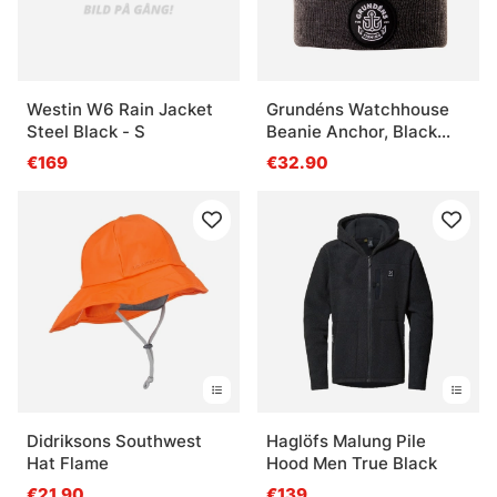
Westin W6 Rain Jacket
Grundéns Watchhouse
Steel Black - S
Beanie Anchor, Black
Heather
€169
€32.90
Didriksons Southwest
Haglöfs Malung Pile
Hat Flame
Hood Men True Black
€21.90
€139