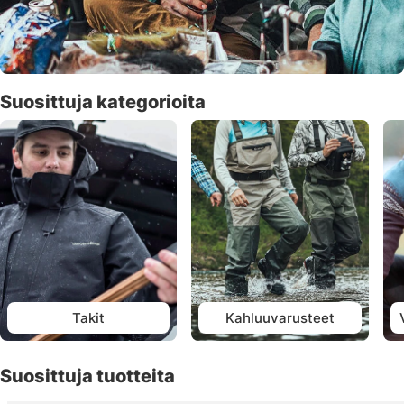
Suosittuja kategorioita
Takit
Kahluuvarusteet
Suosittuja tuotteita