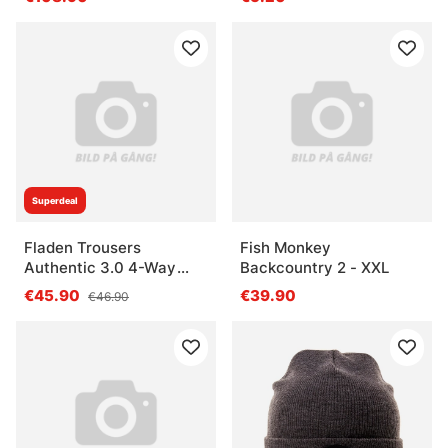
Superdeal
Fladen Trousers
Fish Monkey
Authentic 3.0 4-Way
Backcountry 2 - XXL
Stretch, Green/Black -
€45.90
€39.90
€46.90
XXL