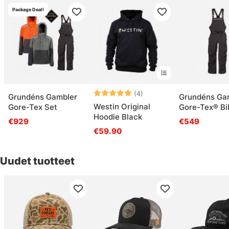
Package Deal!
Arvio:
5.0 5:sta tähdestä
(4)
Grundéns Gambler
Grundéns Ga
Westin Original
Gore-Tex Set
Gore-Tex® Bi
Hoodie Black
Anchor
€929
€549
€59.90
Uudet tuotteet