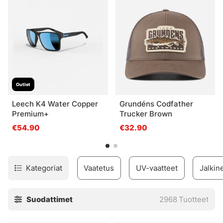
tarvitsemasi!
Outlet
Leech K4 Water Copper
Grundéns Codfather
Premium+
Trucker Brown
€54.90
€32.90
Kategoriat
Vaatetus
UV-vaatteet
Jalkin
Suodattimet
2968
Tuotteet