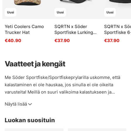
Uusi
Uusi
Uusi
Yeti Coolers Camo
SQRTN x Söder
SQRTN x Sö
Trucker Hat
Sportfiske Lurking
Sportfiske 6
Pike Trucker, Black
Cap, Black
€40.90
€37.90
€37.90
Vaatteet ja kengät
Me Söder Sportfiske/Sportfiskeprylarilla uskomme, että
kalastaminen ei ole hauskaa, jos sinulla ei ole oikeita
varusteita! Meillä on suuri valikoima kalastukseen ja
ulkoilmaelämään, halusitpa sitten pysyä kuivana, viileänä,
Näytä lisää
lämpimänä tai siltä väliltä, meiltä löydät tarvitsemasi! Jos et
ole varma, mitä hankkia tiettyjä tuotteita tai miten
Luokan suosituin
varastoida, lähetä sähköpostia asiakaspalvelutiimillemme
tai tule myymälään, niin autamme sinua löytämään