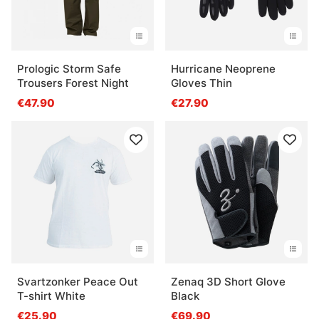
Prologic Storm Safe
Hurricane Neoprene
Trousers Forest Night
Gloves Thin
€47.90
€27.90
Svartzonker Peace Out
Zenaq 3D Short Glove
T-shirt White
Black
€25.90
€69.90