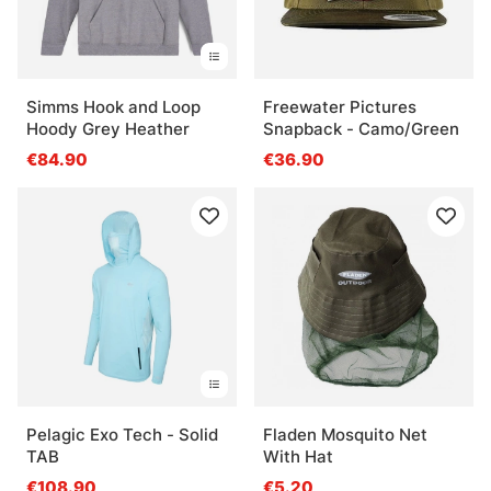
Simms Hook and Loop
Freewater Pictures
Hoody Grey Heather
Snapback - Camo/Green
€84.90
€36.90
Pelagic Exo Tech - Solid
Fladen Mosquito Net
TAB
With Hat
€108.90
€5.20