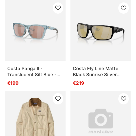
Costa Panga II -
Costa Fly Line Matte
Translucent Silt Blue -
Black Sunrise Silver
Copper Silver Mirror
Mirror 580G
€199
€219
580P