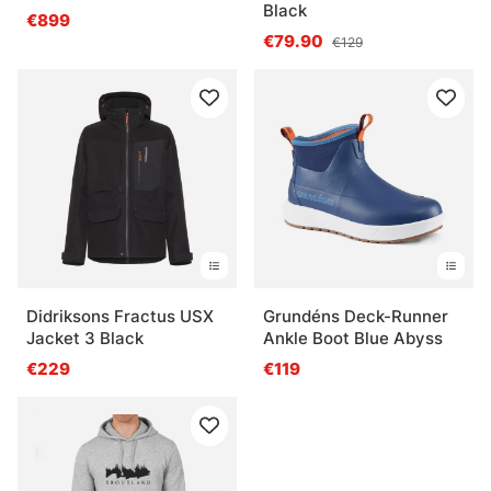
Black
€899
€79.90
€129
Didriksons Fractus USX
Grundéns Deck-Runner
Jacket 3 Black
Ankle Boot Blue Abyss
€229
€119