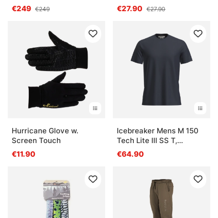
€249
€27.90
€249
€27.90
Hurricane Glove w.
Icebreaker Mens M 150
Screen Touch
Tech Lite III SS T,
Midnight Navy
€11.90
€64.90