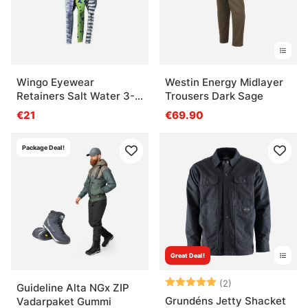
Wingo Eyewear
Westin Energy Midlayer
Retainers Salt Water 3-
Trousers Dark Sage
pack
€21
€69.90
Package Deal!
Great Deal!
Arvio:
5.0 5:sta tähde
(2)
Guideline Alta NGx ZIP
Grundéns Jetty Shacket
Vadarpaket Gummi