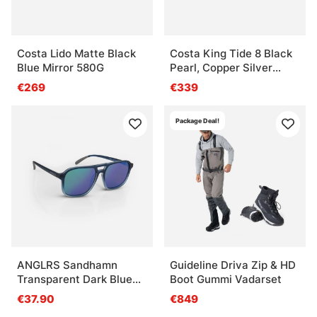
Costa Lido Matte Black
Costa King Tide 8 Black
Blue Mirror 580G
Pearl, Copper Silver
Mirror 580g
€269
€339
Package Deal!
ANGLRS Sandhamn
Guideline Driva Zip & HD
Transparent Dark Blue
Boot Gummi Vadarset
To Light Blue Gradient
€37.90
€849