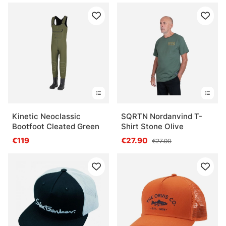
Kinetic Neoclassic
SQRTN Nordanvind T-
Bootfoot Cleated Green
Shirt Stone Olive
€119
€27.90
€27.90