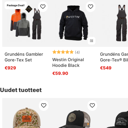
Package Deal!
Arvio:
5.0 5:sta tähdestä
(4)
Grundéns Gambler
Grundéns Ga
Westin Original
Gore-Tex Set
Gore-Tex® Bi
Hoodie Black
Anchor
€929
€549
€59.90
Uudet tuotteet