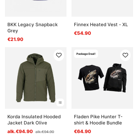
BKK Legacy Snapback
Finnex Heated Vest - XL
Grey
€54.90
€21.90
Package Deal!
Korda Insulated Hooded
Fladen Pike Hunter T-
Jacket Dark Olive
shirt & Hoodie Bundle
alk.€94.90
€64.90
alk.€94.90