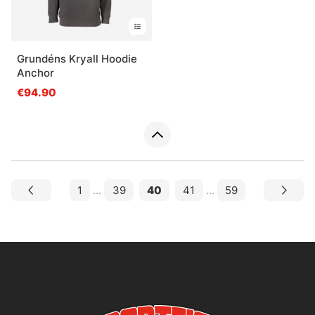
Grundéns Kryall Hoodie
Anchor
€94.90
1
...
39
40
41
...
59