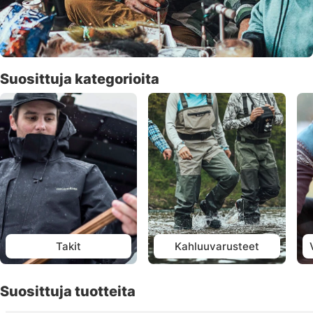
Suosittuja kategorioita
Takit
Kahluuvarusteet
Suosittuja tuotteita