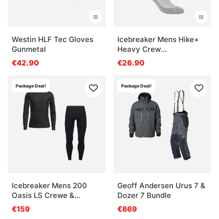
Westin HLF Tec Gloves
Icebreaker Mens Hike+
Gunmetal
Heavy Crew
Black/Obsidian
€42.90
€26.90
Package Deal!
Package Deal!
Icebreaker Mens 200
Geoff Andersen Urus 7 &
Oasis LS Crewe &
Dozer 7 Bundle
Leggings Black
€159
€869