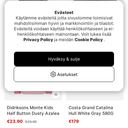
Great Deal!
Evästeet
Käytämme evästeitä jotta sivustomme toimisivat
Greys Fin Fishing Jacket
Grundéns G Trout
mahdollisimman hyvin ja markkinointiin ja tilastot.
Trucker Navy
Evästeitä voidaan käyttää henkilökohtaiseen ja ei-
€84.90
€84.90
henkilökohtaiseen mainontaan. Voit lukea lisää
€15.90
€18.90
Privacy Policy
ja meidän
Cookie Policy
.
Hyväksy & sulje
Asetukset
Didriksons Monte Kids
Costa Grand Catalina
Half Button Dusty Azalea
Hull White Gray 580G
€23.90
€179
€23.90