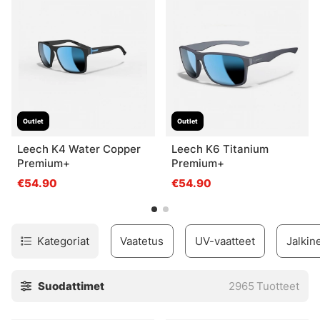
tarvitsemasi!
Outlet
Outlet
Leech K4 Water Copper
Leech K6 Titanium
Premium+
Premium+
€54.90
€54.90
Kategoriat
Vaatetus
UV-vaatteet
Jalkin
Suodattimet
2965
Tuotteet