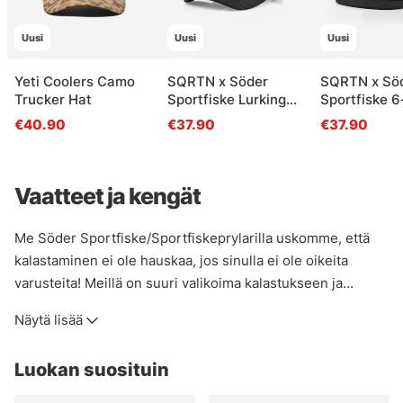
Uusi
Uusi
Uusi
Yeti Coolers Camo
SQRTN x Söder
SQRTN x Sö
Trucker Hat
Sportfiske Lurking
Sportfiske 6
Pike Trucker, Black
Cap, Black
€40.90
€37.90
€37.90
Vaatteet ja kengät
Me Söder Sportfiske/Sportfiskeprylarilla uskomme, että
kalastaminen ei ole hauskaa, jos sinulla ei ole oikeita
varusteita! Meillä on suuri valikoima kalastukseen ja
ulkoilmaelämään, halusitpa sitten pysyä kuivana, viileänä,
Näytä lisää
lämpimänä tai siltä väliltä, meiltä löydät tarvitsemasi! Jos et
ole varma, mitä hankkia tiettyjä tuotteita tai miten
Luokan suosituin
varastoida, lähetä sähköpostia asiakaspalvelutiimillemme
tai tule myymälään, niin autamme sinua löytämään