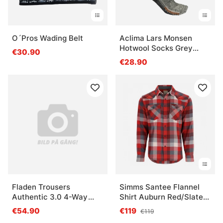
O´Pros Wading Belt
Aclima Lars Monsen
Hotwool Socks Grey
€30.90
Melange
€28.90
Fladen Trousers
Simms Santee Flannel
Authentic 3.0 4-Way
Shirt Auburn Red/Slate
Stretch, Grey/Black - S
Buffalo Check
€54.90
€119
€119