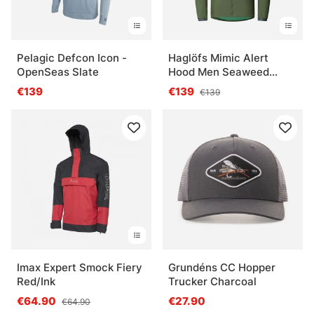
Pelagic Defcon Icon -
Haglöfs Mimic Alert
OpenSeas Slate
Hood Men Seaweed
Green
€139
€139
€139
Imax Expert Smock Fiery
Grundéns CC Hopper
Red/Ink
Trucker Charcoal
€64.90
€27.90
€64.90