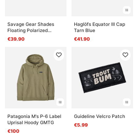
Savage Gear Shades
Haglöfs Equator III Cap
Floating Polarized
Tarn Blue
Sunglasses - Amber (Sun
€39.90
€41.90
And Clouds)
Patagonia M's P-6 Label
Guideline Velcro Patch
Uprisal Hoody GMTG
€5.99
€100