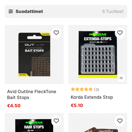
Suodattimet
6
Tuotteet
Arvio:
5.0 5:sta tähde
(3)
Avid Outline FleckTone
Korda Extenda Stop
Bait Stops
€5.10
€4.50