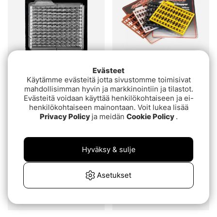
Evästeet
Arvio:
4.5 5:sta tähde
(2)
Korda Bait Stops
Käytämme evästeitä jotta sivustomme toimisivat
Starbaits Bait Stopper
mahdollisimman hyvin ja markkinointiin ja tilastot.
€5.10
Evästeitä voidaan käyttää henkilökohtaiseen ja ei-
€5.40
henkilökohtaiseen mainontaan. Voit lukea lisää
Privacy Policy
ja meidän
Cookie Policy
.
Hyväksy & sulje
Asetukset