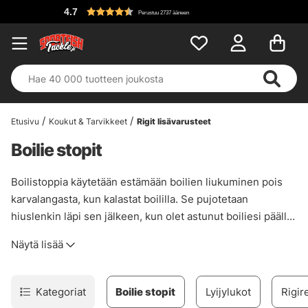
4.7
Perustuu 2737 ääneen
Etusivu
Koukut & Tarvikkeet
Rigit lisävarusteet
Boilie stopit
Boilistoppia käytetään estämään boilien liukuminen pois
karvalangasta, kun kalastat boililla. Se pujotetaan
hiuslenkin läpi sen jälkeen, kun olet astunut boiliesi päälle,
ja se pysyy paikallaan.
Näytä lisää
Kategoriat
Boilie stopit
Lyijylukot
Rigir