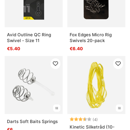
Avid Outline QC Ring
Fox Edges Micro Rig
Swivel - Size 11
Swivels 20-pack
€5.40
€6.40
Arvio:
3.8 5:sta tähde
(4)
Darts Soft Baits Springs
Kinetic Silketråd (10-
€6