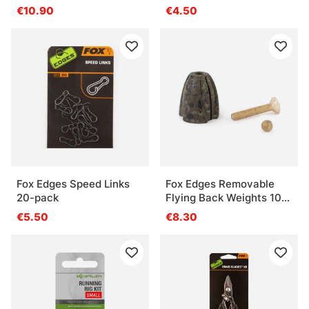
30m
€10.90
€4.50
Fox Edges Speed Links
Fox Edges Removable
20-pack
Flying Back Weights 10g
5-pack
€5.50
€8.30