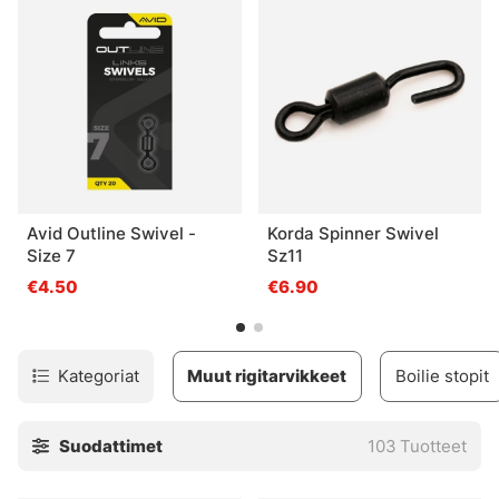
Avid Outline Swivel -
Korda Spinner Swivel
Size 7
Sz11
€4.50
€6.90
Kategoriat
Muut rigitarvikkeet
Boilie stopit
Suodattimet
103
Tuotteet