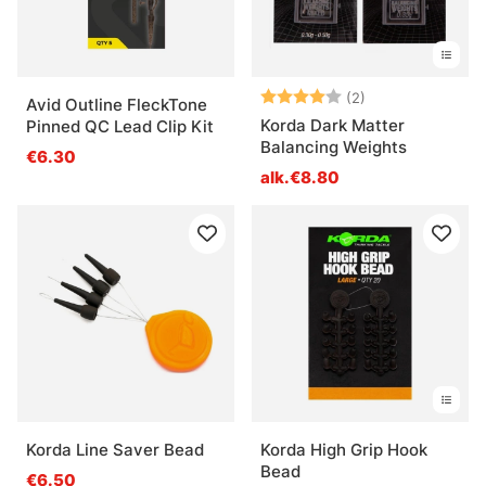
Arvio:
4.0 5:sta tähde
(2)
Avid Outline FleckTone
Korda Dark Matter
Pinned QC Lead Clip Kit
Balancing Weights
€6.30
alk.€8.80
Korda Line Saver Bead
Korda High Grip Hook
Bead
€6.50