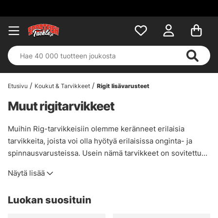
Etusivu
Koukut & Tarvikkeet
Rigit lisävarusteet
Muut rigitarvikkeet
Muihin Rig-tarvikkeisiin olemme keränneet erilaisia
tarvikkeita, joista voi olla hyötyä erilaisissa onginta- ja
spinnausvarusteissa. Usein nämä tarvikkeet on sovitettu
tiettyihin menetelmiin ja takiloihin, minkä vuoksi niitä on
Näytä lisää
vaikea sijoittaa muihin myymälämme kategorioihin.
Olemme keränneet tänne pieniä yksityiskohtia, jotka voivat
Luokan suosituin
olla ratkaisevia tietyissä tilanteissa ja jotka voivat saada
kalan valitsemaan juuri sinun syöttisi.