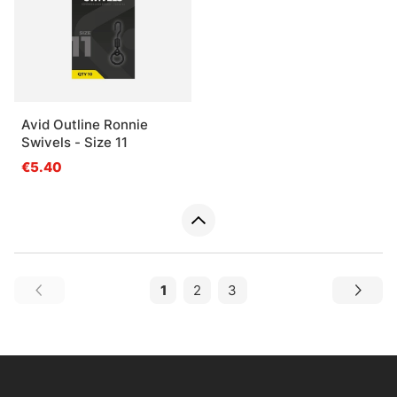
Avid Outline Ronnie
Swivels - Size 11
€5.40
1
2
3