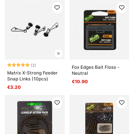
Arvio:
5.0 5:sta tähdestä
(2)
Fox Edges Bait Floss -
Matrix X-Strong Feeder
Neutral
Snap Links (10pcs)
€10.90
€3.20