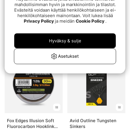
mahdollisimman hyvin ja markkinointiin ja tilastot.
Evästeitä voidaan käyttää henkilökohtaiseen ja ei-
henkilökohtaiseen mainontaan. Voit lukea lisää
Privacy Policy
ja meidän
Cookie Policy
.
Fox Edges Camo Tubing
Korum Fluoro Quickstop
Leadclip Kit 5pcs
Needles 2 Pack
Hyväksy & sulje
€7.20
€4.50
Asetukset
Fox Edges Illusion Soft
Avid Outline Tungsten
Fluorocarbon Hooklink
Sinkers