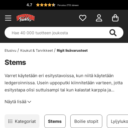
4.7
Perustuu 2731 ääneen
Etusivu
Koukut & Tarvikkeet
Rigit lisävarusteet
Stems
Varret käytetään eri esitystavoissa, kun niitä käytetään
ledgeroinnissa. Usein uppoputki kiinnitetään varteen, jotta
esitystapa olisi suttuisampi tai kun kalastat karppia ja
haluat vaihtaa PVA-pussit helposti. Meillä on valikoima
Näytä lisää
varsien varret kaikkiin näihin tarpeisiin useilta toimittajilta.
Kategoriat
Stems
Boilie stopit
Lyijyluko