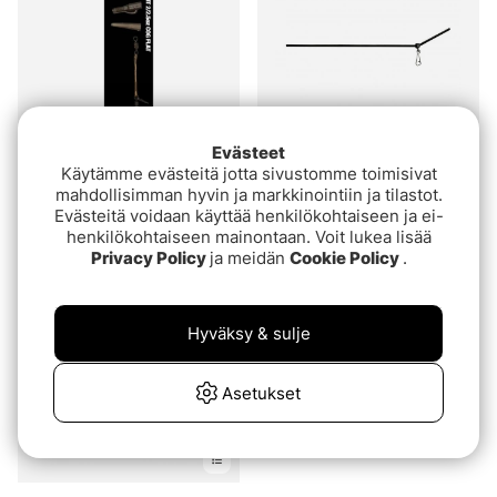
Evästeet
Käytämme evästeitä jotta sivustomme toimisivat
Korda COG Booms Flat
Fladen Glidbom 25cm
mahdollisimman hyvin ja markkinointiin ja tilastot.
Lead
3kpl
Evästeitä voidaan käyttää henkilökohtaiseen ja ei-
€7.40
€1.20
€7.40
henkilökohtaiseen mainontaan. Voit lukea lisää
Privacy Policy
ja meidän
Cookie Policy
.
Loppuunmyyty
Hyväksy & sulje
Asetukset