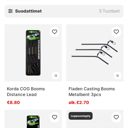
Suodattimet
5
Tuotteet
Korda COG Booms
Fladen Casting Booms
Distance Lead
Metalbent 3pcs
€8.80
alk.€2.70
Loppuunmyyty