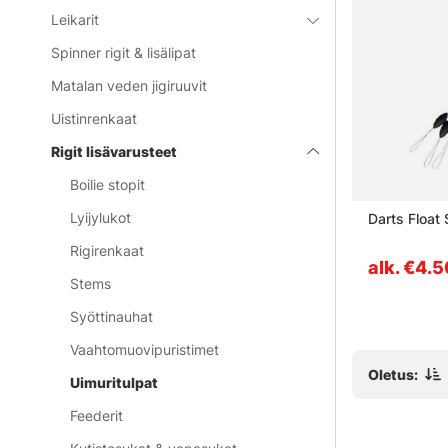
Leikarit
Spinner rigit & lisälipat
Matalan veden jigiruuvit
Uistinrenkaat
Rigit lisävarusteet
Boilie stopit
Lyijylukot
Braided
Westin Stopper Beads
Darts Float
Rigirenkaat
alk. €4.50
alk. €4.
Stems
Syöttinauhat
Vaahtomuovipuristimet
Oletus:
Uimuritulpat
Feederit