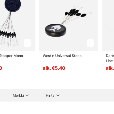
 Stopper Mono
Westin Universal Stops
Dart
Line
50
alk. €5.40
alk
Merkki
Hinta