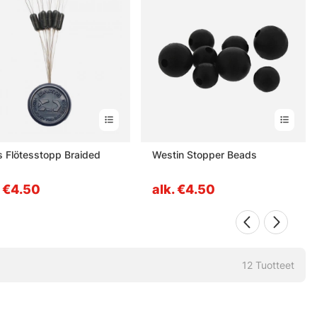
s Flötesstopp Braided
Westin Stopper Beads
. €4.50
alk. €4.50
12
Tuotteet