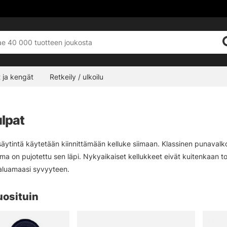
 ja kengät
Retkeily / ulkoilu
lpat
äytintä käytetään kiinnittämään kelluke siimaan. Klassinen punavalko
ima on pujotettu sen läpi. Nykyaikaiset kellukkeet eivät kuitenkaan to
haluamaasi syvyyteen.
uosituin