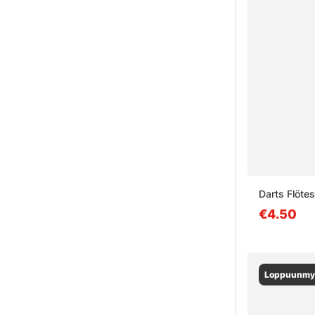
Darts Flöte
€4.50
Loppuunmy