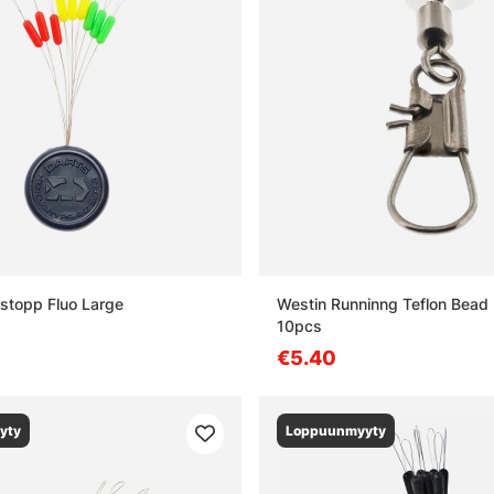
sstopp Fluo Large
Westin Runninng Teflon Bea
10pcs
€5.40
yty
Loppuunmyyty