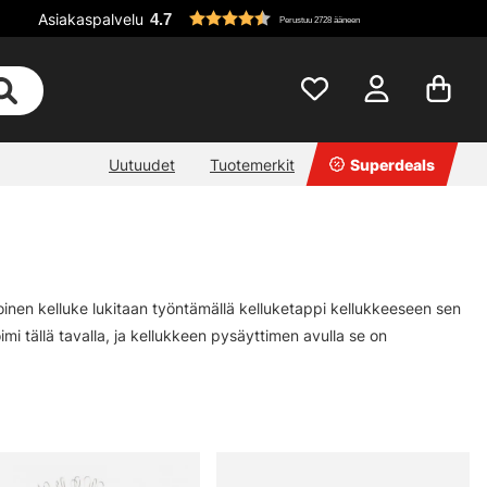
Asiakaspalvelu
4.7
Perustuu 2728 ääneen
Uutuudet
Tuotemerkit
Superdeals
inen kelluke lukitaan työntämällä kelluketappi kellukkeeseen sen
imi tällä tavalla, ja kellukkeen pysäyttimen avulla se on