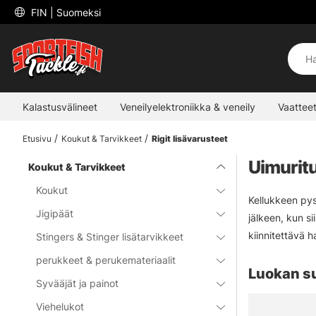
 FIN 
| Suomeksi
Kalastusvälineet
Veneilyelektroniikka & veneily
Vaatteet
Etusivu
Koukut & Tarvikkeet
Rigit lisävarusteet
Uimuritu
Koukut & Tarvikkeet
Koukut
Kellukkeen pys
Jigipäät
jälkeen, kun si
kiinnitettävä 
Stingers & Stinger lisätarvikkeet
perukkeet & perukemateriaalit
Luokan s
Syvääjät ja painot
Viehelukot