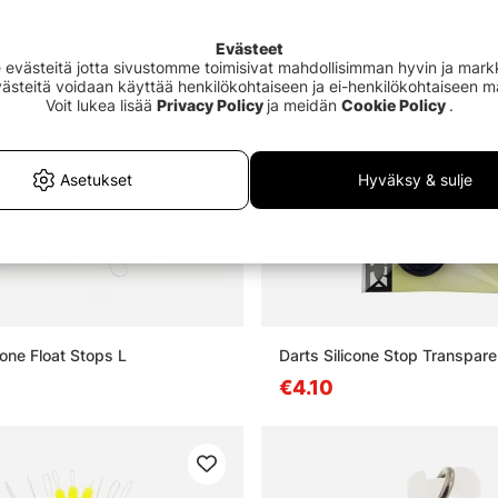
Evästeet
västeitä jotta sivustomme toimisivat mahdollisimman hyvin ja markki
Evästeitä voidaan käyttää henkilökohtaiseen ja ei-henkilökohtaiseen 
Voit lukea lisää
Privacy Policy
ja meidän
Cookie Policy
.
Asetukset
Hyväksy & sulje
cone Float Stops L
Darts Silicone Stop Transpare
€4.10