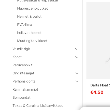
Kutistesukat & vapasukat
Fluorescent-putket
Helmet & pallot
PVA-liima
Kelluvat helmet
Muut rigitarvikkeet
Valmiit rigit
Kohot
Perukeholkit
Ongintasarjat
Perhonsidonta
Darts Float
Räminäkammiot
€4.50
Bombardat
Texas & Carolina Lisätarvikkeet