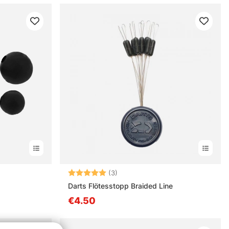
Arvio:
5.0 5:sta tähdestä
(3)
Darts Flötesstopp Braided Line
€4.50