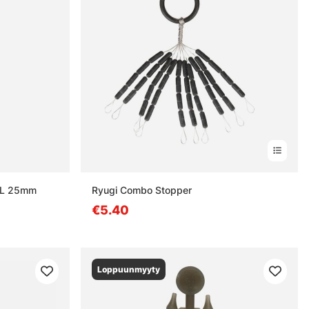
d L 25mm
Ryugi Combo Stopper
€5.40
Loppuunmyyty