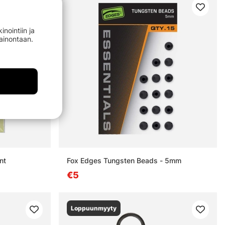
nointiin ja
mainontaan.
nt
Fox Edges Tungsten Beads - 5mm
€5
Loppuunmyyty