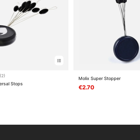
4.5 5:sta tähdestä
(2)
Molix Super Stopper
ersal Stops
€2.70