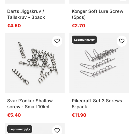
Darts Jiggskruv /
Konger Soft Lure Screw
Tailskruv - 3pack
(5pcs)
€4.50
€2.70
Loppuunmyyty
SvartZonker Shallow
Pikecraft Set 3 Screws
screw - Small 10kpl
5-pack
€5.40
€11.90
Loppuunmyyty