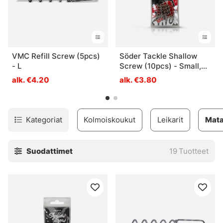
VMC Refill Screw (5pcs)
Söder Tackle Shallow
- L
Screw (10pcs) - Small,
34mm
alk. €4.20
alk. €3.80
Kategoriat
Kolmoiskoukut
Leikarit
Mata
Suodattimet
19
Tuotteet