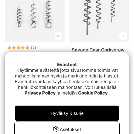
Arvio:
4.5 5:sta tähdestä
(2)
Savage Gear Corkscrew
Darts Shallow Screw,
8kpl
5kpl
€6.40
Evästeet
€4.50
Käytämme evästeitä jotta sivustomme toimisivat
mahdollisimman hyvin ja markkinointiin ja tilastot.
Evästeitä voidaan käyttää henkilökohtaiseen ja ei-
henkilökohtaiseen mainontaan. Voit lukea lisää
Privacy Policy
ja meidän
Cookie Policy
.
Hyväksy & sulje
Asetukset