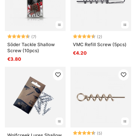
Arvio:
4.3 5:sta tähdestä
Arvio:
4.5 5:sta tähde
(7)
(2)
Söder Tackle Shallow
VMC Refill Screw (5pcs)
Screw (10pcs)
€4.20
€3.80
Arvio:
4.8 5:sta tähde
(5)
Wolfcreek Lures Shallow