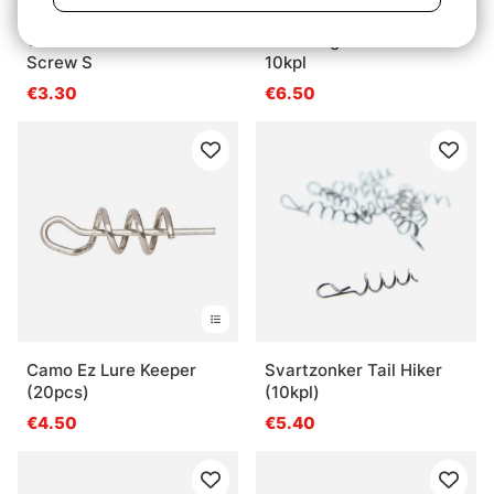
Westin Add-It Shallow
Gator Big Shallow Screw
Screw S
10kpl
€3.30
€6.50
Camo Ez Lure Keeper
Svartzonker Tail Hiker
(20pcs)
(10kpl)
€4.50
€5.40