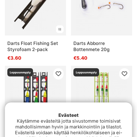
Darts Float Fishing Set
Darts Abborre
Styrofoam 2-pack
Bottenmete 20g
€3.60
€5.40
Loppuunmyyty
Loppuunmyyty
Evästeet
Käytämme evästeitä jotta sivustomme toimisivat
mahdollisimman hyvin ja markkinointiin ja tilastot.
Evästeitä voidaan käyttää henkilökohtaiseen ja ei-
Konger Holiday Float Set
Konger Float Kit (3pcs)