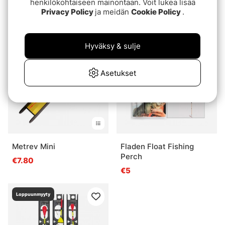
henkilökohtaiseen mainontaan. Voit lukea lisää
1 (3pcs)
€8.30
Privacy Policy
ja meidän
Cookie Policy
.
€5.20
Loppuunmyyty
Hyväksy & sulje
Loppuunmyyty
Asetukset
Metrev Mini
Fladen Float Fishing
Perch
€7.80
€5
Loppuunmyyty