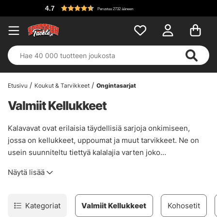
4.7
Perustuu 2732 ääneen
Etusivu
Koukut & Tarvikkeet
Ongintasarjat
Valmiit Kellukkeet
Kalavavat ovat erilaisia täydellisiä sarjoja onkimiseen,
jossa on kellukkeet, uppoumat ja muut tarvikkeet. Ne on
usein suunniteltu tiettyä kalalajia varten joko
uittokalastusta tai viehekalastusta varten, ja niiden avulla
Näytä lisää
on helppo aloittaa sen kalan ja menetelmän
kohdentaminen, jota varten vavan on tarkoitettu. Täältä
löydät vieheet eri lajeille, kuten makrilli, kuha, ahven,
Kategoriat
Valmiit Kellukkeet
Kohosetit
kampela ja hauki.