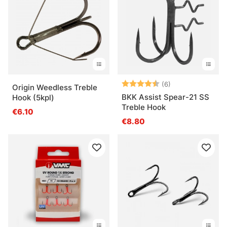
Arvio:
4.7 5:sta tähde
(6)
Origin Weedless Treble
BKK Assist Spear-21 SS
Hook (5kpl)
Treble Hook
€6.10
€8.80