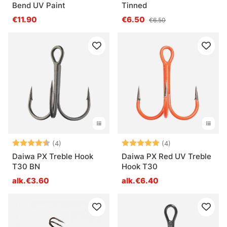
Bend UV Paint
Tinned
€11.90
€6.50
€6.50
Arvio:
4.8 5:sta tähdestä
Arvio:
5.0 5:sta tähde
(4)
(4)
Daiwa PX Treble Hook
Daiwa PX Red UV Treble
T30 BN
Hook T30
alk.€3.60
alk.€6.40