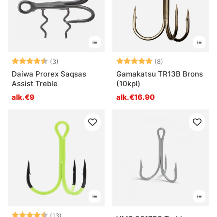
Arvio:
4.7 5:sta tähdestä
Arvio:
5.0 5:sta tähde
(3)
(8)
Daiwa Prorex Saqsas
Gamakatsu TR13B Brons
Assist Treble
(10kpl)
alk.€9
alk.€16.90
Arvio:
4.9 5:sta tähdestä
(13)