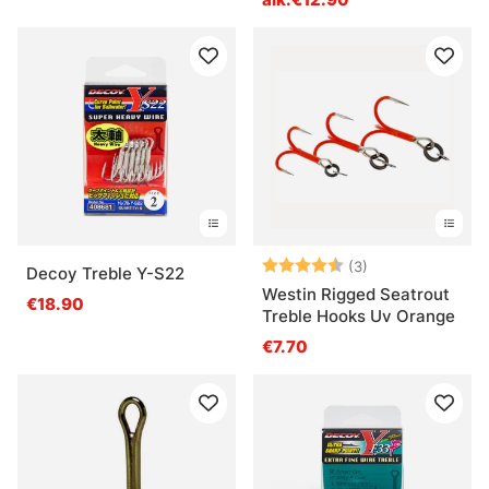
Arvio:
4.7 5:sta tähde
(3)
Decoy Treble Y-S22
Westin Rigged Seatrout
€18.90
Treble Hooks Uv Orange
€7.70