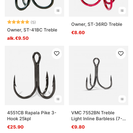
Arvio:
5.0 5:sta tähdestä
(5)
Owner, ST-36RD Treble
Owner, ST-41BC Treble
€8.60
alk.€9.50
4551CB Rapala Pike 3-
VMC 7552BN Treble
Hook 25kpl
Light Inline Barbless (7-
8kpl)
€25.90
€9.80