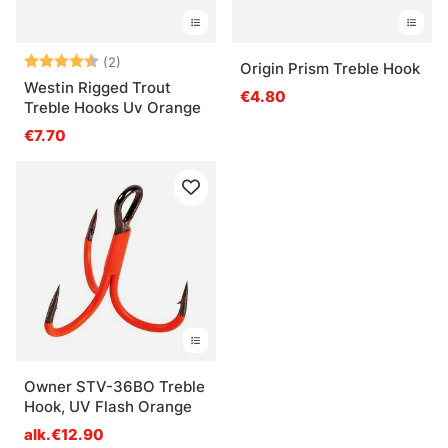
Arvio:
4.5 5:sta tähdestä
(2)
Origin Prism Treble Hook
Westin Rigged Trout
€4.80
Treble Hooks Uv Orange
€7.70
Owner STV-36BO Treble
Hook, UV Flash Orange
alk.€12.90