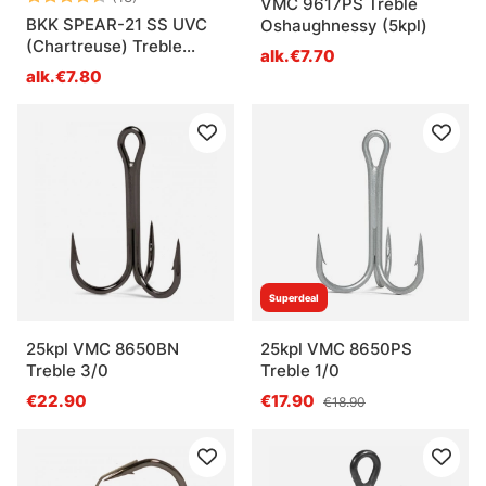
VMC 9617PS Treble
BKK SPEAR-21 SS UVC
Oshaughnessy (5kpl)
(Chartreuse) Treble
alk.€7.70
Hook
alk.€7.80
Superdeal
25kpl VMC 8650BN
25kpl VMC 8650PS
Treble 3/0
Treble 1/0
€22.90
€17.90
€18.90