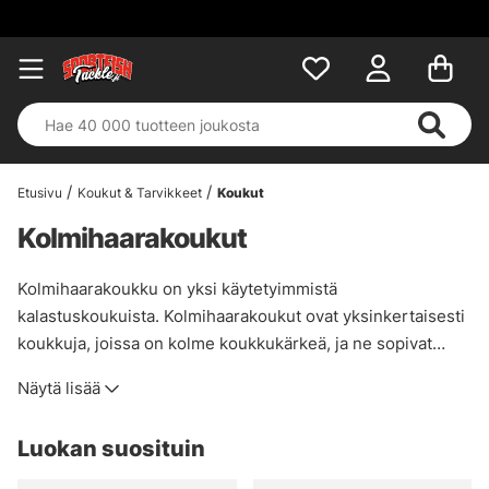
Etusivu
Koukut & Tarvikkeet
Koukut
Kolmihaarakoukut
Kolmihaarakoukku on yksi käytetyimmistä
kalastuskoukuista. Kolmihaarakoukut ovat yksinkertaisesti
koukkuja, joissa on kolme koukkukärkeä, ja ne sopivat
erinomaisesti esimerkiksi stingereihin tai koviin vieheisiin.
Näytä lisää
Varmista aina, että koukkusi ovat neulanteräviä, jotta
sinulla on parhaat mahdollisuudet napata unelmiesi kala,
Luokan suosituin
kun se päättää tarttua syöttiisi.