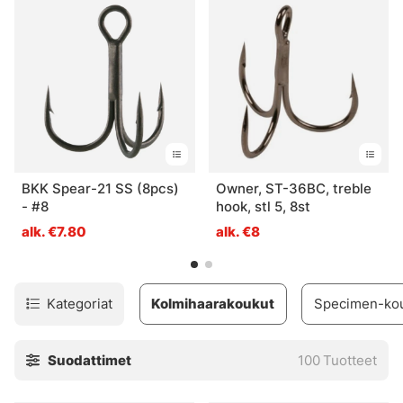
BKK Spear-21 SS (8pcs)
Owner, ST-36BC, treble
- #8
hook, stl 5, 8st
alk. €7.80
alk. €8
Kategoriat
Kolmihaarakoukut
Specimen-ko
Suodattimet
100
Tuotteet