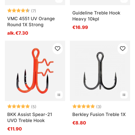
Arvio:
4.7 5:sta tähdestä
(7)
Guideline Treble Hook
VMC 4551 UV Orange
Heavy 10kpl
Round 1X Strong
€16.99
alk.€7.30
Arvio:
5.0 5:sta tähdestä
Arvio:
5.0 5:sta tähde
(5)
(3)
BKK Assist Spear-21
Berkley Fusion Treble 1X
UVO Treble Hook
€8.80
€11.90