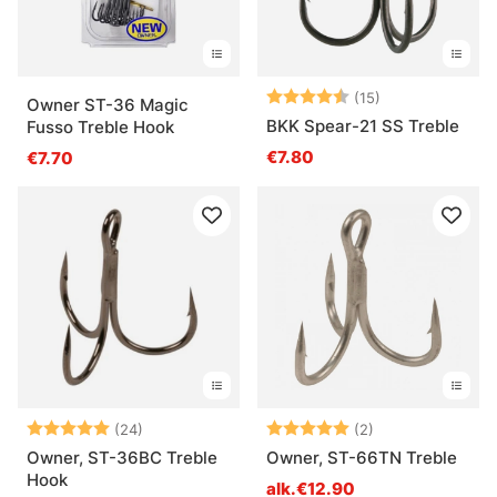
Arvio:
4.2 5:sta tähde
(15)
Owner ST-36 Magic
BKK Spear-21 SS Treble
Fusso Treble Hook
€7.80
€7.70
Arvio:
5.0 5:sta tähdestä
Arvio:
5.0 5:sta tähde
(24)
(2)
Owner, ST-36BC Treble
Owner, ST-66TN Treble
Hook
alk.€12.90