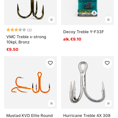
Arvio:
3.0 5:sta tähdestä
(2)
Decoy Treble Y-F33F
VMC Treble x-strong
alk.€9.10
10kpl, Bronz
€9.50
Mustad KVD Elite Round
Hurricane Treble 4X 308