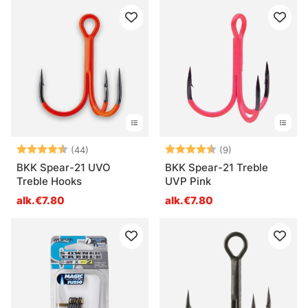
Arvio:
4.6 5:sta tähdestä
Arvio:
4.8 5:sta tähde
(44)
(9)
BKK Spear-21 UVO
BKK Spear-21 Treble
Treble Hooks
UVP Pink
alk.€7.80
alk.€7.80