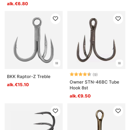
alk.€6.80
Arvio:
4.9 5:sta tähde
(9)
BKK Raptor-Z Treble
Owner STN-46BC Tube
alk.€15.10
Hook 8st
alk.€9.50