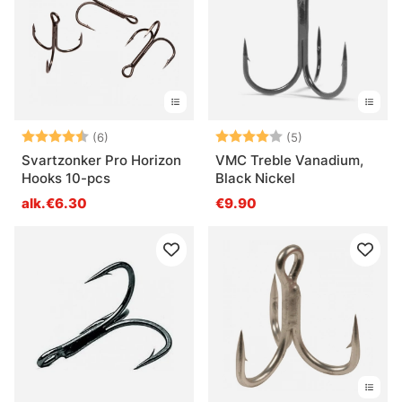
Arvio:
4.8 5:sta tähdestä
Arvio:
4.0 5:sta tähde
(6)
(5)
Svartzonker Pro Horizon
VMC Treble Vanadium,
Hooks 10-pcs
Black Nickel
alk.€6.30
€9.90