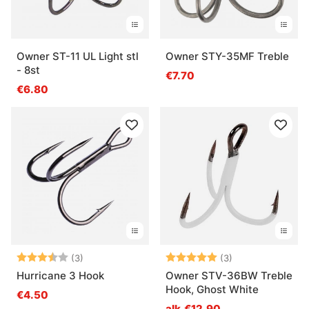
Owner ST-11 UL Light stl
Owner STY-35MF Treble
- 8st
€7.70
€6.80
Arvio:
3.7 5:sta tähdestä
Arvio:
5.0 5:sta tähde
(3)
(3)
Hurricane 3 Hook
Owner STV-36BW Treble
Hook, Ghost White
€4.50
alk.€12.90