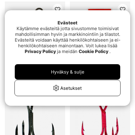
Evästeet
Käytämme evästeitä jotta sivustomme toimisivat
mahdollisimman hyvin ja markkinointiin ja tilastot.
Evästeitä voidaan käyttää henkilökohtaiseen ja ei-
henkilökohtaiseen mainontaan. Voit lukea lisää
Privacy Policy
ja meidän
Cookie Policy
.
BKK Spear-20 SS Treble
VMC 4551 UV Assorted
Hyväksy & sulje
Round 1X Strong
€7.80
alk.€7.30
Asetukset