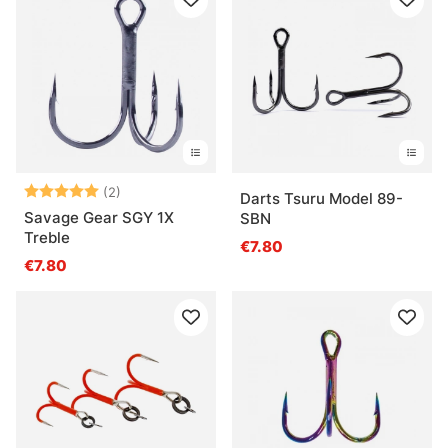
Arvio:
5.0 5:sta tähdestä
(2)
Darts Tsuru Model 89-
Savage Gear SGY 1X
SBN
Treble
€7.80
€7.80