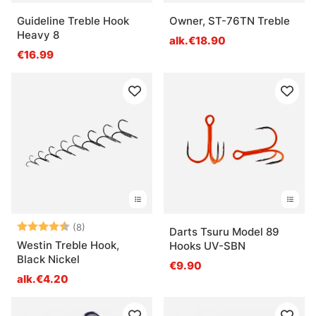
Guideline Treble Hook
Owner, ST-76TN Treble
Heavy 8
alk.€18.90
€16.99
Arvio:
4.8 5:sta tähdestä
(8)
Darts Tsuru Model 89
Westin Treble Hook,
Hooks UV-SBN
Black Nickel
€9.90
alk.€4.20