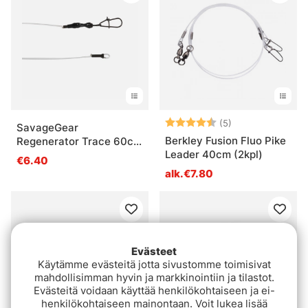
Arvio:
4.6 5:sta tähde
(5)
SavageGear
Berkley Fusion Fluo Pike
Regenerator Trace 60cm
Leader 40cm (2kpl)
(3kpl)
€6.40
alk.€7.80
Evästeet
Käytämme evästeitä jotta sivustomme toimisivat
mahdollisimman hyvin ja markkinointiin ja tilastot.
Evästeitä voidaan käyttää henkilökohtaiseen ja ei-
henkilökohtaiseen mainontaan. Voit lukea lisää