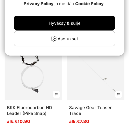
Privacy Policy
ja meidän
Cookie Policy
.
Arvio:
3.7 5:sta tähdestä
(14)
Prorex FC LEADER 30cm
Westin Fluorocarbon
36kg/80lb
Hyväksy & sulje
Leader
€4.50
€5.30
Asetukset
BKK Fluorocarbon HD
Savage Gear Teaser
Leader (Pike Snap)
Trace
alk.€10.90
alk.€7.80