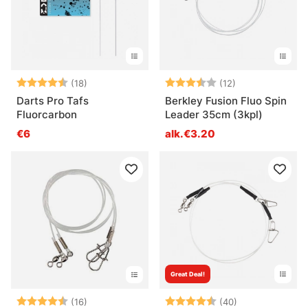
Arvio:
4.3 5:sta tähdestä
Arvio:
3.3 5:sta tähd
(18)
(12)
Darts Pro Tafs
Berkley Fusion Fluo Spin
Fluorcarbon
Leader 35cm (3kpl)
€6
alk.€3.20
Great Deal!
Arvio:
4.4 5:sta tähdestä
Arvio:
4.7 5:sta tähd
(16)
(40)