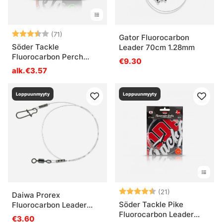
Arvio:
3.7 5:sta tähdestä
(71)
Gator Fluorocarbon
Söder Tackle
Leader 70cm 1.28mm
Fluorocarbon Perch
€9.30
Leader (2pcs)
alk.€3.57
Loppuunmyyty
Loppuunmyyty
Arvio:
4.9 5:sta tähde
(21)
Daiwa Prorex
Söder Tackle Pike
Fluorocarbon Leader
Fluorocarbon Leader
30cm 31kg/70lb
€3.60