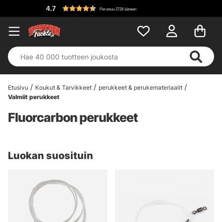
4.7
Perustuu 2728 ääneen
Etusivu
Koukut & Tarvikkeet
perukkeet & perukemateriaalit
Valmiit perukkeet
Fluorcarbon perukkeet
Luokan suosituin