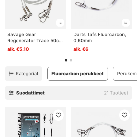
Savage Gear
Darts Tafs Fluorcarbon,
Regenerator Trace 50cm
0,60mm
1.0mm 25kg Swivel
alk. €5.10
alk. €6
Needle Snap 3pcs
Kategoriat
Fluorcarbon perukkeet
Perukemat
Suodattimet
21
Tuotteet