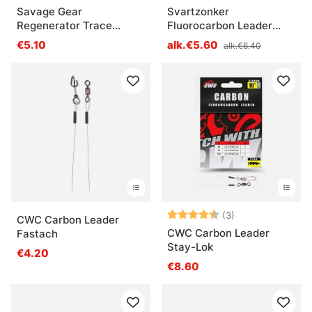
Savage Gear
Svartzonker
Regenerator Trace
Fluorocarbon Leader
1.0mm 3kpl
40cm 2kpl
€5.10
alk.€5.60
alk.€6.40
Arvio:
4.3 5:sta tähde
(3)
CWC Carbon Leader
CWC Carbon Leader
Fastach
Stay-Lok
€4.20
€8.60