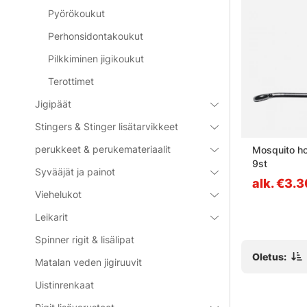
Pyörökoukut
Perhonsidontakoukut
Pilkkiminen jigikoukut
Terottimet
Jigipäät
Stingers & Stinger lisätarvikkeet
perukkeet & perukemateriaalit
t Jig 90 -
Decoy Worm123 DS Hook
Mosquito hoo
Masubari
9st
Syvääjät ja painot
alk. €5.40
alk. €3.
Viehelukot
Leikarit
Spinner rigit & lisälipat
Oletus:
Matalan veden jigiruuvit
Uistinrenkaat