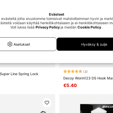
Evästeet
västeitä jotta sivustomme toimisivat mahdollisimman hyvin ja markki
Evästeitä voidaan käyttää henkilökohtaiseen ja ei-henkilökohtaiseen 
Voit lukea lisää
Privacy Policy
ja meidän
Cookie Policy
.
Asetukset
Hyväksy & sulje
Arvio:
4.7 5:sta tähde
(3)
uper Line Spring Lock
Decoy Worm123 DS Hook Mas
€5.40