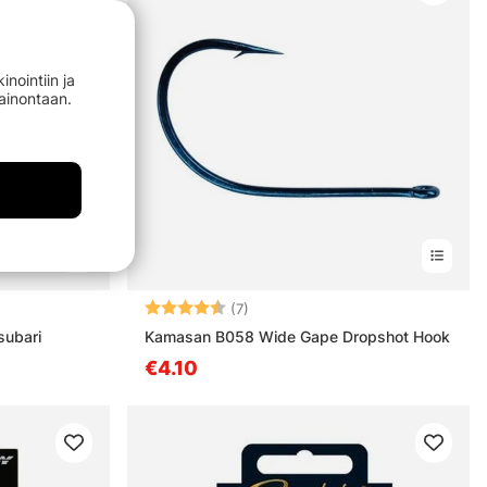
nointiin ja
mainontaan.
stä
Arvio:
4.9 5:sta tähdestä
(7)
ubari
Kamasan B058 Wide Gape Dropshot Hook
€4.10