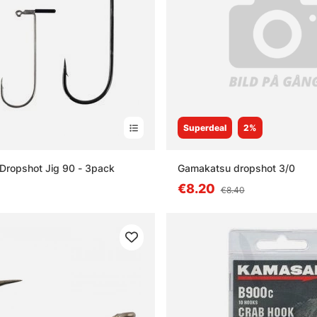
Superdeal
2%
Dropshot Jig 90 - 3pack
Gamakatsu dropshot 3/0
€8.20
€8.40