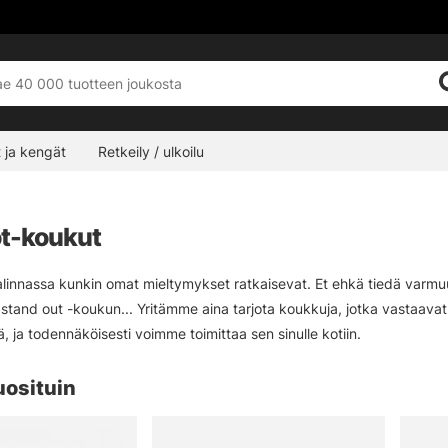
 ja kengät
Retkeily / ulkoilu
t-koukut
linnassa kunkin omat mieltymykset ratkaisevat. Et ehkä tiedä varmu
tand out -koukun... Yritämme aina tarjota koukkuja, jotka vastaavat ka
, ja todennäköisesti voimme toimittaa sen sinulle kotiin.
uosituin