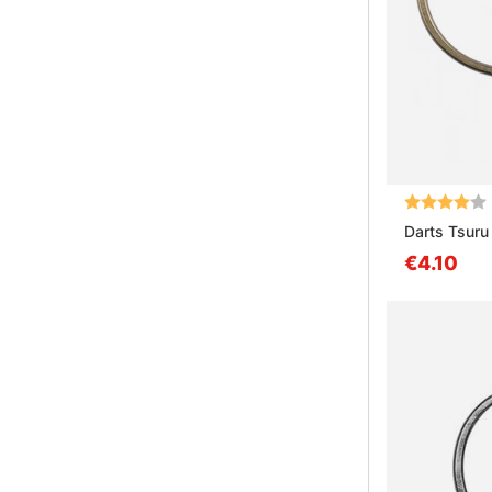
Arvio:
Darts Tsuru
€4.10