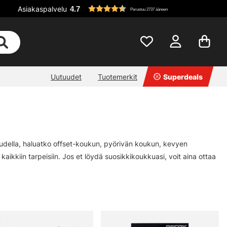
Asiakaspalvelu
4.7
Perustuu 2737 ääneen
Uutuudet
Tuotemerkit
Superdeals
udella, haluatko offset-koukun, pyörivän koukun, kevyen
ikkiin tarpeisiin. Jos et löydä suosikkikoukkuasi, voit aina ottaa