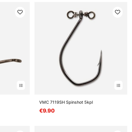
estä
VMC 7119SH Spinshot 5kpl
€9.90