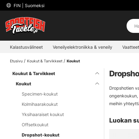
 FIN 
| Suomeksi
Kalastusvälineet
Veneilyelektroniikka & veneily
Vaatteet
Etusivu
Koukut & Tarvikkeet
Koukut
Dropsho
Koukut & Tarvikkeet
Koukut
Dropshotien va
Specimen-koukut
ongenkoukun, s
meihin yhteyttä
Kolmihaarakoukut
Yksihaaraiset koukut
Luokan s
Offsetkoukut
Dropshot-koukut