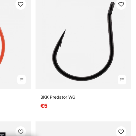
estä
BKK Predator WG
€5