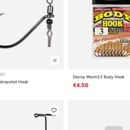
3.8 5:sta tähdestä
(5)
Decoy Worm23 Body Hook
dropshot Hook
€4.50