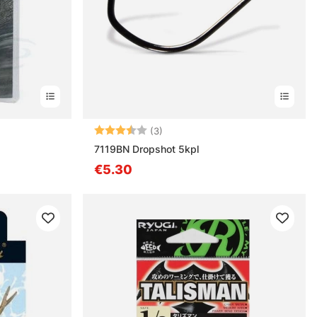
Arvio:
3.7 5:sta tähdestä
(3)
7119BN Dropshot 5kpl
€5.30