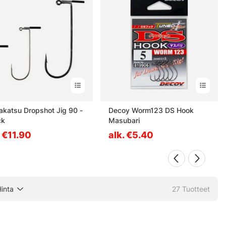
katsu Dropshot Jig 90 -
Decoy Worm123 DS Hook
ck
Masubari
. €11.90
alk. €5.40
inta
27
Tuotteet