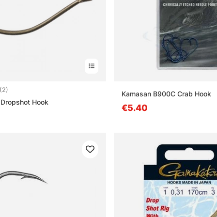
4.0 5:sta tähdestä
(2)
Kamasan B900C Crab Hook
 Dropshot Hook
€5.40