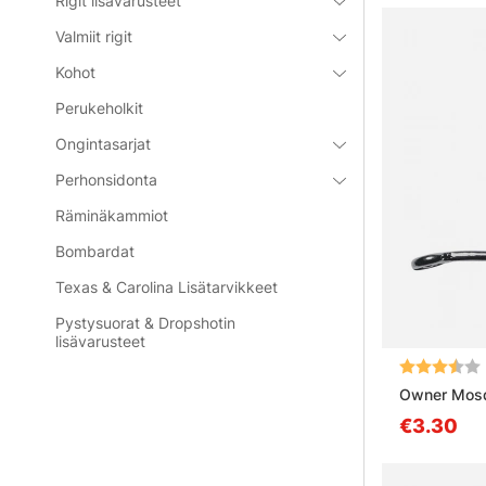
Rigit lisävarusteet
Valmiit rigit
Kohot
Perukeholkit
Ongintasarjat
Perhonsidonta
Räminäkammiot
Bombardat
Texas & Carolina Lisätarvikkeet
Pystysuorat & Dropshotin
lisävarusteet
Arvio:
Owner Mosqu
€3.30