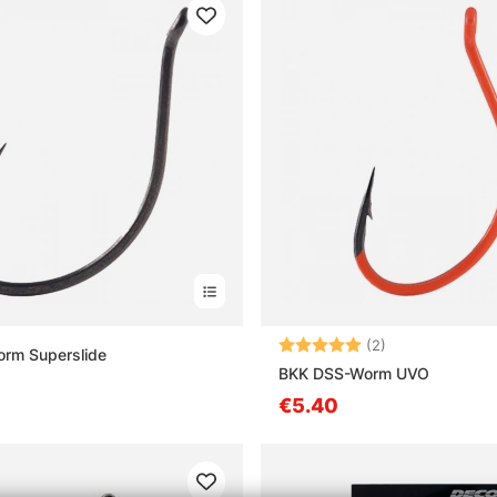
Arvio:
5.0 5:sta tähd
(2)
rm Superslide
BKK DSS-Worm UVO
€5.40