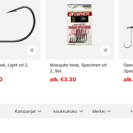
k, Light stl 2,
Mosquito hook, Specimen stl
Gama
2, 9st
3pa
30
alk. €3.30
alk
Kampanjat
koukkukoko
Merkki
H