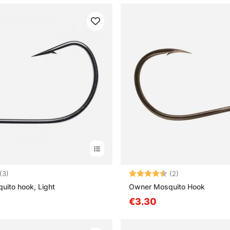
3.7 5:sta tähdestä
Arvio:
4.5 5:sta tähd
(3)
(2)
ito hook, Light
Owner Mosquito Hook
€3.30