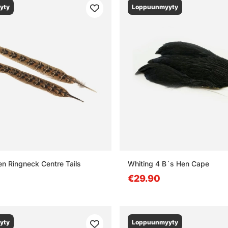
yty
Loppuunmyyty
n Ringneck Centre Tails
Whiting 4 B´s Hen Cape
€29.90
yty
Loppuunmyyty