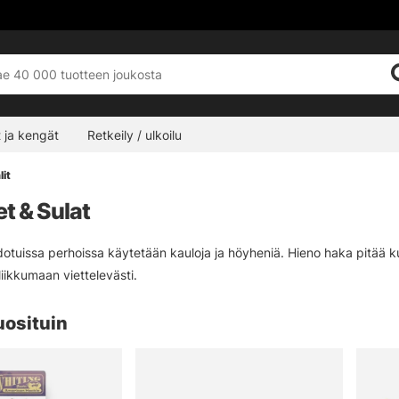
 ja kengät
Retkeily / ulkoilu
it
t & Sulat
otuissa perhoissa käytetään kauloja ja höyheniä. Hieno haka pitää 
liikkumaan viettelevästi.
uosituin