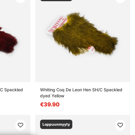
/C Speckled
Whiting Coq De Leon Hen SH/C Speckled
dyed Yellow
€39.90
Loppuunmyyty