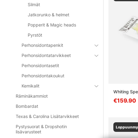
Silmät
Jatkorunko & helmet
Popperit & Magic heads
Pyrstöt
Perhonsidontapenkit
Perhonsidontatarvikkeet
Perhonsidontasetit
Perhonsidontakoukut
Kemikalit
Whiting Spe
Räminäkammiot
€159.90
Bombardat
Texas & Carolina Lisätarvikkeet
Pystysuorat & Dropshotin
Loppuunmy
lisävarusteet