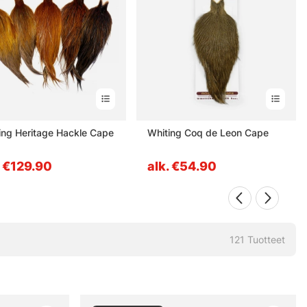
ing Heritage Hackle Cape
Whiting Coq de Leon Cape
. €129.90
alk. €54.90
121
Tuotteet