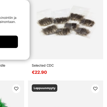
nointiin ja
mainontaan.
ddle
Selected CDC
€22.90
Loppuunmyyty