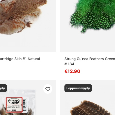
artridge Skin #1 Natural
Strung Guinea Feathers Green
# 184
€12.90
yty
Loppuunmyyty