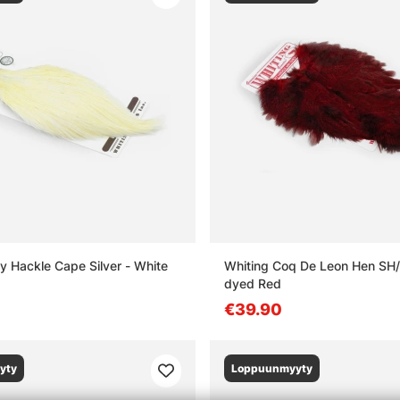
y Hackle Cape Silver - White
Whiting Coq De Leon Hen SH
dyed Red
€39.90
yty
Loppuunmyyty