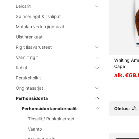
Leikarit
Spinner rigit & lisälipat
Matalan veden jigiruuvit
Uistinrenkaat
Rigit lisävarusteet
Valmiit rigit
ackle Cape
Whiting Coq de Leon Cape
Whiting Ame
Cape
Kohot
alk. €54.90
alk. €69
Perukeholkit
Ongintasarjat
Perhonsidonta
Oletus:
Perhonsidontamateriaalit
Tinselit / Runkokierreet
Vaahto