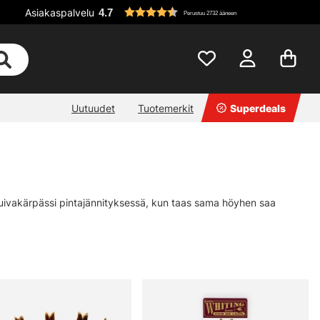
Asiakaspalvelu
4.7
Perustuu 2732 ääneen
Uutuudet
Tuotemerkit
Superdeals
kuivakärpässi pintajännityksessä, kun taas sama höyhen saa