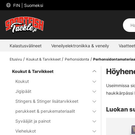
 FIN 
| Suomeksi
Kalastusvälineet
Veneilyelektroniikka & veneily
Vaatteet
Etusivu
Koukut & Tarvikkeet
Perhonsidonta
Perhonsidontamateriaal
Höyhene
Koukut & Tarvikkeet
Koukut
Useimmissa sid
Jigipäät
haukikärpässi 
Stingers & Stinger lisätarvikkeet
Luokan s
perukkeet & perukemateriaalit
Syvääjät ja painot
Viehelukot