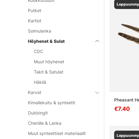
Koukkutuubit
Loppuunmy
Putket
Kartiot
Solmulanka
Höyhenet & Sulat
CDC
Muut höyhenet
Takit & Satulat
Häkilä
Karvat
Pheasant He
Kimallekuitu & synteetit
€7.40
Dubbingit
Chenille & Lanka
Muut synteettiset materiaalit
Loppuunmy