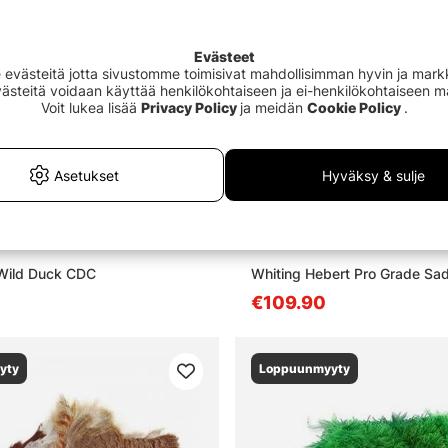
Evästeet
västeitä jotta sivustomme toimisivat mahdollisimman hyvin ja markki
Evästeitä voidaan käyttää henkilökohtaiseen ja ei-henkilökohtaiseen 
Voit lukea lisää
Privacy Policy
ja meidän
Cookie Policy
.
Asetukset
Hyväksy & sulje
l Wild Duck CDC
Whiting Hebert Pro Grade Sa
€109.90
yty
Loppuunmyyty