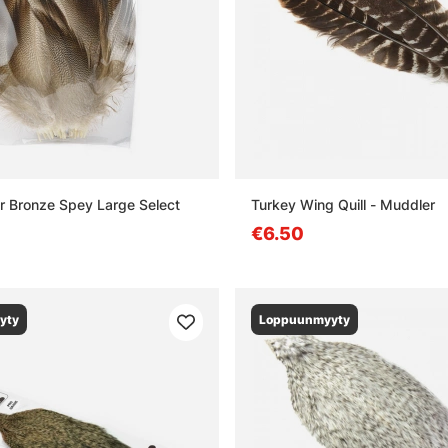
r Bronze Spey Large Select
Turkey Wing Quill - Muddler
€6.50
yty
Loppuunmyyty