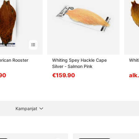
rican Rooster
Whiting Spey Hackle Cape
Whit
Silver - Salmon Pink
.90
€159.90
alk
Kampanjat