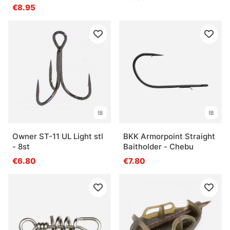
€8.95
Owner ST-11 UL Light stl
BKK Armorpoint Straight
- 8st
Baitholder - Chebu
€6.80
€7.80