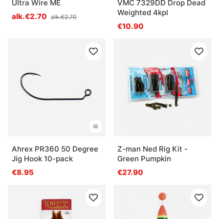
Ultra Wire ME
VMC 7329DD Drop Dead
Weighted 4kpl
alk.€2.70
alk.€2.70
€10.90
Ahrex PR360 50 Degree
Z-man Ned Rig Kit -
Jig Hook 10-pack
Green Pumpkin
€8.95
€27.90