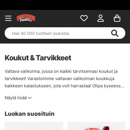
Koukut & Tarvikkeet
Valtava valikoima, jossa on kaikki tarvitsemasi koukut ja
tarvikkeet! Varastoimme valtavan valikoiman koukkuja
kaikkeen kalastukseen, jota voit harrastaa! Olipa kyseessä
onkiminen, spinning, perhonsidonta, yksittäinen koukku tai
Näytä lisää
kolmoiskoukku, löydät sen tästä kategoriasta!
Luokan suosituin
Täältä löydät myös tarvikkeita kalastuspainojen, vaijerien,
pistimien, kalastustarvikkeiden ja lähes kaiken muun
tarvitsemasi muodossa. Täydellinen kategoria täydellistä