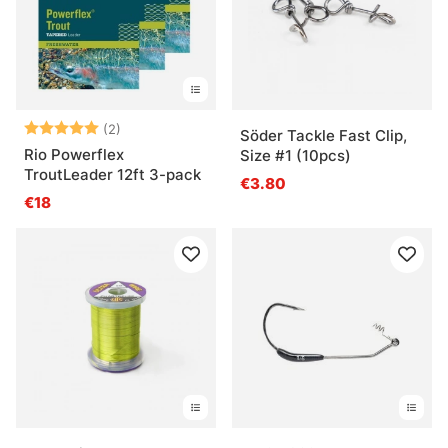
Arvio:
5.0 5:sta tähdestä
(2)
Söder Tackle Fast Clip,
Rio Powerflex
Size #1 (10pcs)
TroutLeader 12ft 3-pack
€3.80
€18