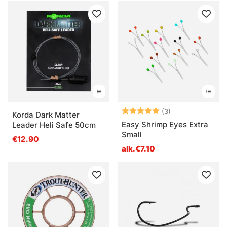
Arvio:
5.0 5:sta tähde
(3)
Korda Dark Matter
Easy Shrimp Eyes Extra
Leader Heli Safe 50cm
Small
€12.90
alk.€7.10