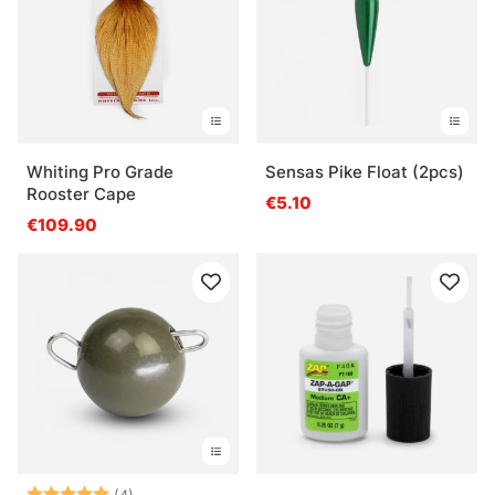
Whiting Pro Grade
Sensas Pike Float (2pcs)
Rooster Cape
€5.10
€109.90
Arvio:
5.0 5:sta tähdestä
(4)