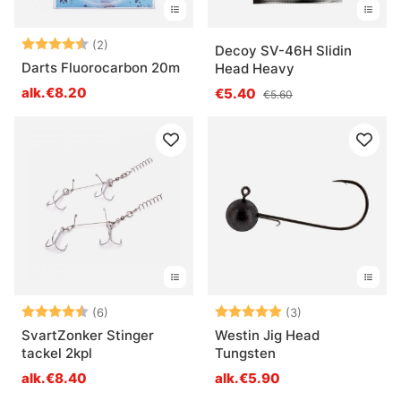
Arvio:
4.5 5:sta tähdestä
(2)
Decoy SV-46H Slidin
Darts Fluorocarbon 20m
Head Heavy
alk.€8.20
€5.40
€5.60
Arvio:
4.5 5:sta tähdestä
Arvio:
5.0 5:sta tähde
(6)
(3)
SvartZonker Stinger
Westin Jig Head
tackel 2kpl
Tungsten
alk.€8.40
alk.€5.90