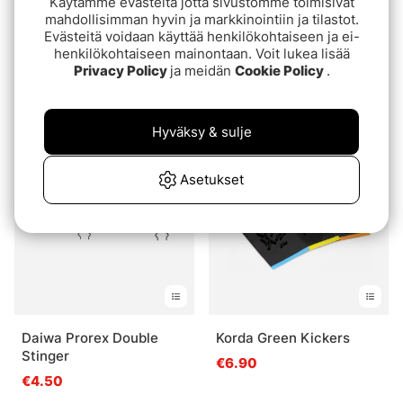
Käytämme evästeitä jotta sivustomme toimisivat
mahdollisimman hyvin ja markkinointiin ja tilastot.
Evästeitä voidaan käyttää henkilökohtaiseen ja ei-
Arvio:
4.3 5:sta tähdestä
(3)
Sunline Shooter FC
henkilökohtaiseen mainontaan. Voit lukea lisää
Strike Wire Nylon
Sniper (JDM) Clear 80m
Privacy Policy
ja meidän
Cookie Policy
.
Shockleader 50m
€26.90
alk.€9.80
Hyväksy & sulje
Asetukset
Daiwa Prorex Double
Korda Green Kickers
Stinger
€6.90
€4.50