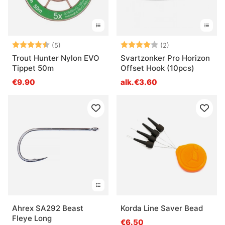
Arvio:
4.8 5:sta tähdestä
Arvio:
4.0 5:sta tähde
(5)
(2)
Trout Hunter Nylon EVO
Svartzonker Pro Horizon
Tippet 50m
Offset Hook (10pcs)
€9.90
alk.€3.60
Ahrex SA292 Beast
Korda Line Saver Bead
Fleye Long
€6.50