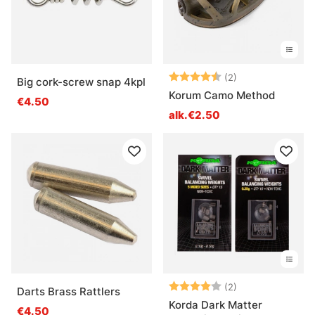
Arvio:
4.5 5:sta tähde
(2)
Big cork-screw snap 4kpl
Korum Camo Method
€4.50
alk.€2.50
Arvio:
4.0 5:sta tähde
(2)
Darts Brass Rattlers
Korda Dark Matter
€4.50