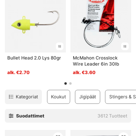
kalastuskokemusta varten!
Bullet Head 2.0 Lys 80gr
McMahon Crosslock
Wire Leader 6in 30lb
alk. €2.70
alk. €3.60
Kategoriat
Koukut
Jigipäät
Stingers & S
Suodattimet
3612
Tuotteet