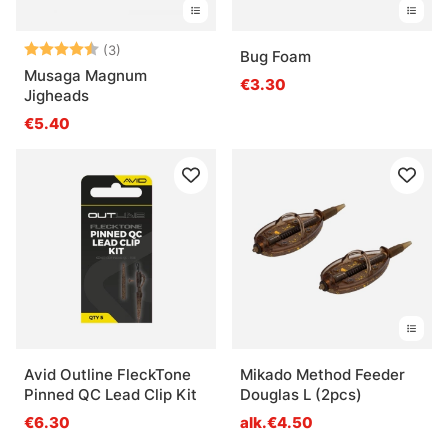
Arvio:
4.7 5:sta tähdestä
(3)
Bug Foam
Musaga Magnum
€3.30
Jigheads
€5.40
Avid Outline FleckTone
Mikado Method Feeder
Pinned QC Lead Clip Kit
Douglas L (2pcs)
€6.30
alk.€4.50