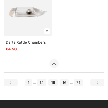
Darts Rattle Chambers
€4.50
1
...
14
15
16
...
71