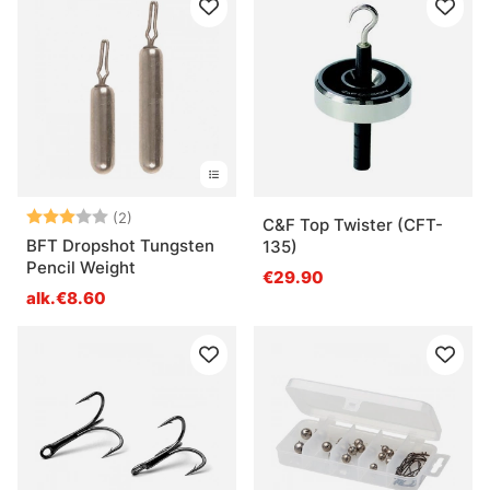
Arvio:
3.0 5:sta tähdestä
(2)
C&F Top Twister (CFT-
BFT Dropshot Tungsten
135)
Pencil Weight
€29.90
alk.€8.60