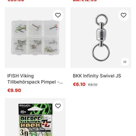
IFISH Viking
BKK Infinity Swivel JS
Tillbehörspack Pimpel -
€6.10
€6.10
Abborre
€9.90