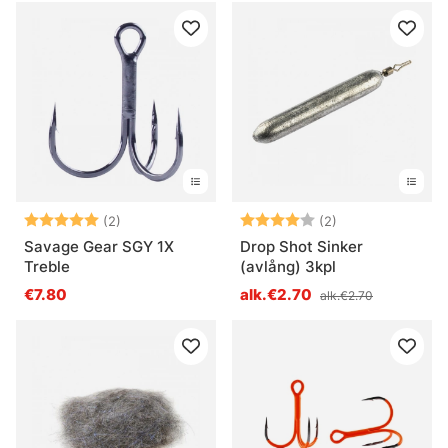
Arvio:
5.0 5:sta tähdestä
Arvio:
4.0 5:sta tähde
(2)
(2)
Savage Gear SGY 1X
Drop Shot Sinker
Treble
(avlång) 3kpl
€7.80
alk.€2.70
alk.€2.70