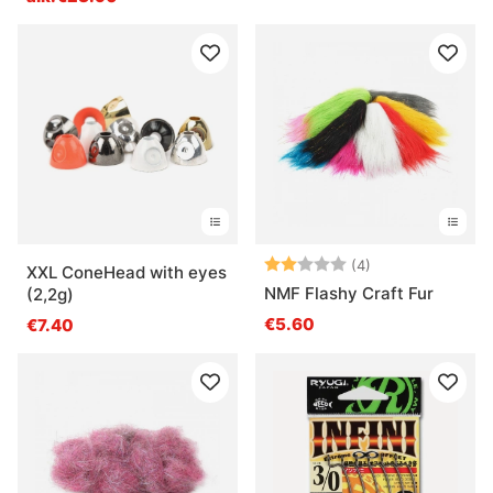
Arvio:
2.0 5:sta tähde
(4)
XXL ConeHead with eyes
NMF Flashy Craft Fur
(2,2g)
€5.60
€7.40