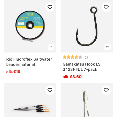
Arvio:
4.5 5:sta tähde
(2)
Rio Fluoroflex Saltwater
Gamakatsu Hook LS-
Leadermaterial
3423F N/L 7-pack
alk.€19
alk.€3.60