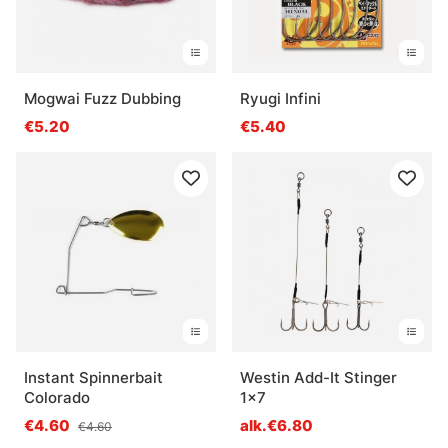
Mogwai Fuzz Dubbing
Ryugi Infini
€5.20
€5.40
Instant Spinnerbait
Westin Add-It Stinger
Colorado
1x7
€4.60
alk.€6.80
€4.60