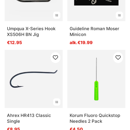
Umpqua X-Series Hook
Guideline Roman Moser
XS506H BN Jig
Minicon
€12.95
alk.€19.99
Ahrex HR413 Classic
Korum Fluoro Quickstop
Single
Needles 2 Pack
€8.95
€4.50