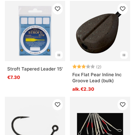
Arvio:
3.0 5:sta tähde
(2)
Stroft Tapered Leader 15'
Fox Flat Pear Inline Inc
€7.30
Groove Lead (bulk)
alk.€2.30