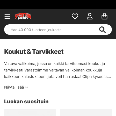
Koukut & Tarvikkeet
Valtava valikoima, jossa on kaikki tarvitsemasi koukut ja
tarvikkeet! Varastoimme valtavan valikoiman koukkuja
kaikkeen kalastukseen, jota voit harrastaa! Olipa kyseessä
onkiminen, spinning, perhonsidonta, yksittäinen koukku tai
Näytä lisää
kolmoiskoukku, löydät sen tästä kategoriasta!
Luokan suosituin
Täältä löydät myös tarvikkeita kalastuspainojen, vaijerien,
pistimien, kalastustarvikkeiden ja lähes kaiken muun
tarvitsemasi muodossa. Täydellinen kategoria täydellistä