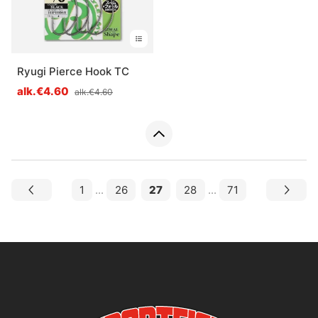
Ryugi Pierce Hook TC
alk.€4.60
alk.€4.60
1
...
26
27
28
...
71