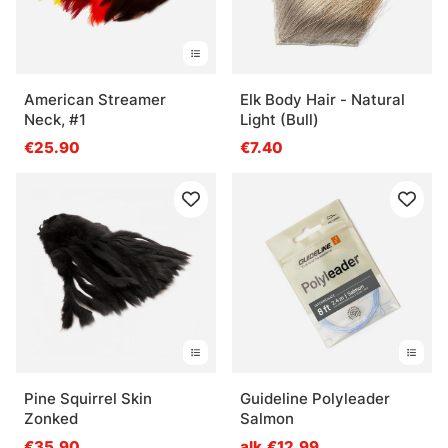
American Streamer
Elk Body Hair - Natural
Neck, #1
Light (Bull)
€25.90
€7.40
Pine Squirrel Skin
Guideline Polyleader
Zonked
Salmon
€35.90
alk.€12.99