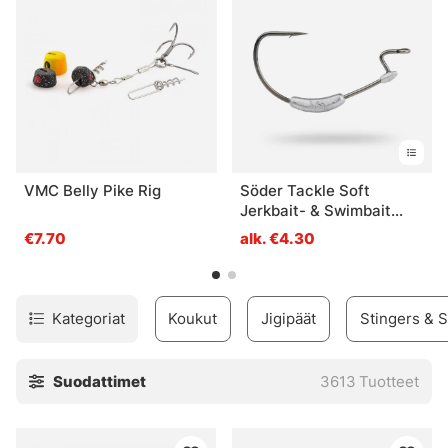
kalastuskokemusta varten!
VMC Belly Pike Rig
Söder Tackle Soft
Jerkbait- & Swimbait
Hook (3-pack) - 5/0 3,5g
€7.70
alk. €4.30
Kategoriat
Koukut
Jigipäät
Stingers & S
Suodattimet
3613
Tuotteet