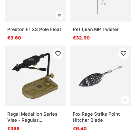
Preston F1 XS Pole Float
Petitjean MP Twister
€3.60
€32.90
Regal Medallion Series
Fox Rage Strike Point
Vise - Regular
Hitcher Blade
Jaws/Bronze Pocket
€369
€6.40
Base