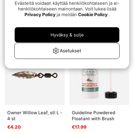
Evästeitä voidaan käyttää henkilökohtaiseen ja ei-
henkilökohtaiseen mainontaan. Voit lukea lisää
Privacy Policy
ja meidän
Cookie Policy
.
Angry Predator Eyes
Owner STDN-36BC
White 8mm
Double Tube Hook (6-
Hyväksy & sulje
pcs)
€1.40
€7.70
Asetukset
Owner Willow Leaf, stl L -
Guideline Powdered
4 st
Floatant with Brush
€4.20
€17.99