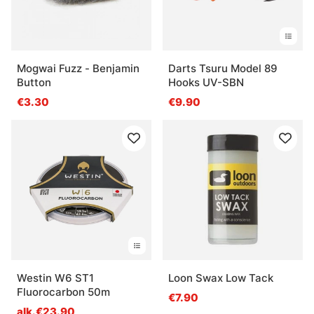
Mogwai Fuzz - Benjamin
Darts Tsuru Model 89
Button
Hooks UV-SBN
€3.30
€9.90
Westin W6 ST1
Loon Swax Low Tack
Fluorocarbon 50m
€7.90
alk.€23.90