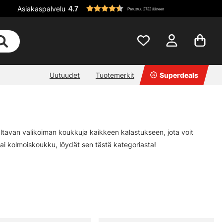
Asiakaspalvelu
4.7
Perustuu 2732 ääneen
Uutuudet
Tuotemerkit
Superdeals
altavan valikoiman koukkuja kaikkeen kalastukseen, jota voit
tai kolmoiskoukku, löydät sen tästä kategoriasta!
ikkeiden ja lähes kaiken muun tarvitsemasi muodossa. Täydellinen