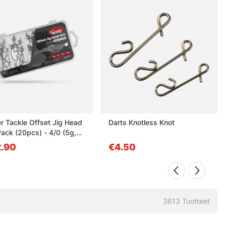
r Tackle Offset Jig Head
Darts Knotless Knot
Pack (20pcs) - 4/0 (5g,
10g, 14g)
.90
€4.50
3613
Tuotteet