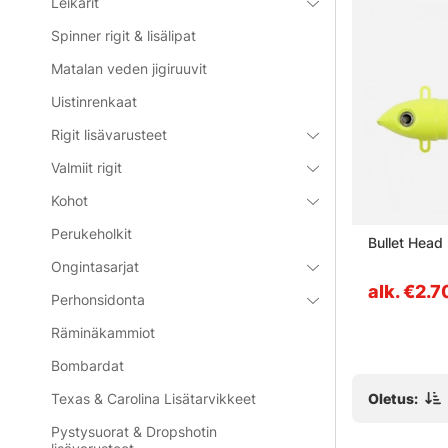
Leikarit
Spinner rigit & lisälipat
Matalan veden jigiruuvit
Uistinrenkaat
Rigit lisävarusteet
Valmiit rigit
Kohot
Perukeholkit
t Jig Head
Darts Knotless Knot
Bullet Head
 4/0 (5g,
Ongintasarjat
€4.50
alk. €2.7
Perhonsidonta
Räminäkammiot
Bombardat
Oletus:
Texas & Carolina Lisätarvikkeet
Pystysuorat & Dropshotin