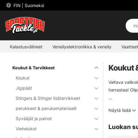
 FIN 
| Suomeksi
Kalastusvälineet
Veneilyelektroniikka & veneily
Vaatteet
Koukut 
Koukut & Tarvikkeet
Koukut
Valtava valiko
Jigipäät
harrastaa! Oli
Stingers & Stinger lisätarvikkeet
Täältä löydät 
perukkeet & perukemateriaalit
Näytä lisää
kategoria täyd
Syvääjät ja painot
Luokan s
Viehelukot