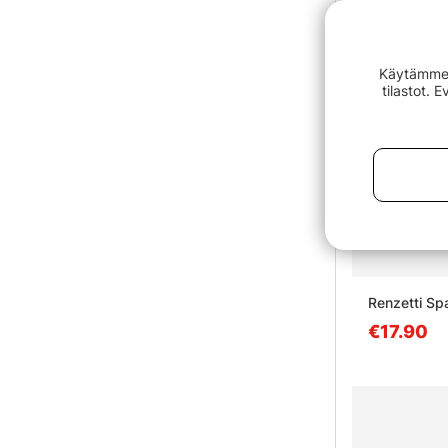
Käytämme e
tilastot. 
Renzetti Sp
€17.90