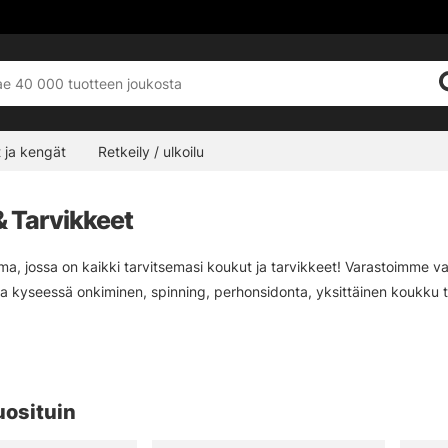
 ja kengät
Retkeily / ulkoilu
& Tarvikkeet
ima, jossa on kaikki tarvitsemasi koukut ja tarvikkeet! Varastoimme v
pa kyseessä onkiminen, spinning, perhonsidonta, yksittäinen koukku 
myös tarvikkeita kalastuspainojen, vaijerien, pistimien, kalastustarv
ellistä kalastuskokemusta varten!
uosituin