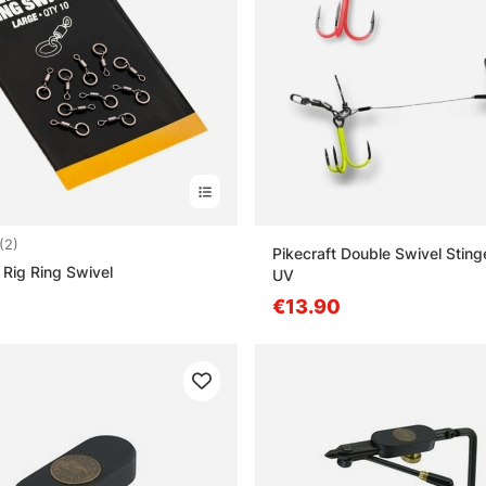
4.5 5:sta tähdestä
(2)
Pikecraft Double Swivel Stinge
 Rig Ring Swivel
UV
€13.90