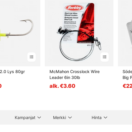
 2.0 Lys 80gr
McMahon Crosslock Wire
Söde
Leader 6in 30lb
Big 
7g, 
0
alk. €3.60
€22
Kampanjat
Merkki
Hinta