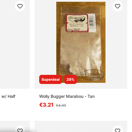
Superdeal
29%
 w/ Half
Wolly Bugger Marabou - Tan
€3.21
€4.49