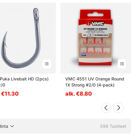
Puka Livebait HD (2pcs)
VMC 4551 UV Orange Round
2/0
1X Strong #2/0 (4-pack)
. €11.30
alk. €8.80
inta
599
Tuotteet