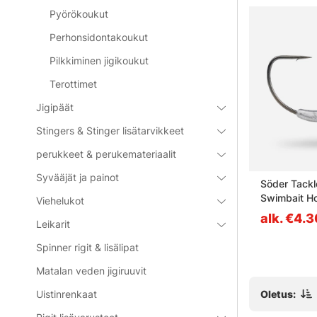
Pyörökoukut
Perhonsidontakoukut
Pilkkiminen jigikoukut
Terottimet
Jigipäät
Stingers & Stinger lisätarvikkeet
perukkeet & perukemateriaalit
Syvääjät ja painot
 HD (2pcs)
VMC 4551 UV Orange Round
Söder Tackl
1X Strong #2/0 (4-pack)
Swimbait Ho
Viehelukot
3,5g
alk. €8.80
alk. €4.
Leikarit
Spinner rigit & lisälipat
Matalan veden jigiruuvit
Oletus:
Uistinrenkaat