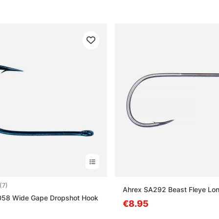
4.9 5:sta tähdestä
(7)
Ahrex SA292 Beast Fleye Lo
58 Wide Gape Dropshot Hook
€8.95