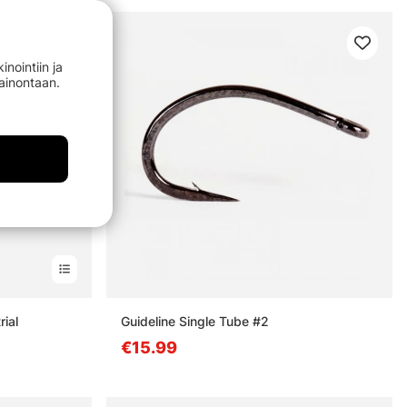
nointiin ja
mainontaan.
ial
Guideline Single Tube #2
€15.99