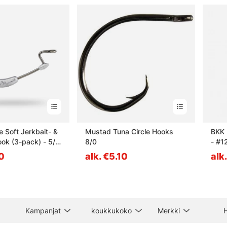
e Soft Jerkbait- &
Mustad Tuna Circle Hooks
BKK 
ok (3-pack) - 5/0
8/0
- #1
30
alk. €5.10
alk
Kampanjat
koukkukoko
Merkki
H