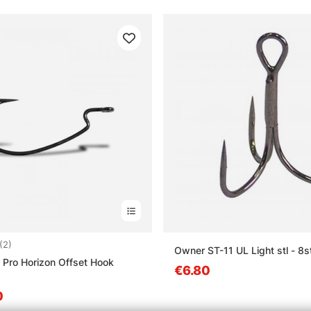
4.0 5:sta tähdestä
(2)
Owner ST-11 UL Light stl - 8s
 Pro Horizon Offset Hook
€6.80
0