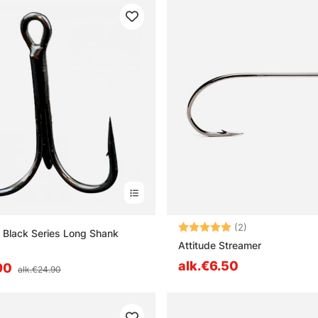
Arvio:
5.0 5:sta tähd
(2)
 Black Series Long Shank
Attitude Streamer
alk.€6.50
90
alk.€24.90