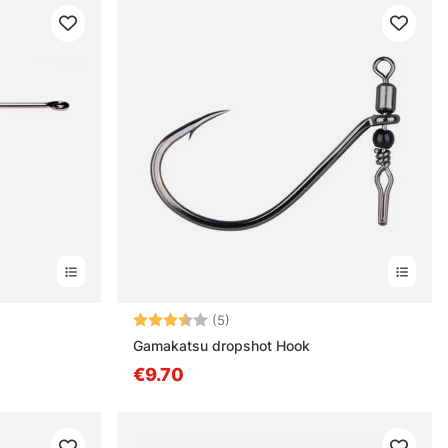
estä
Arvio:
3.8 5:sta tähdestä
(5)
Gamakatsu dropshot Hook
€9.70