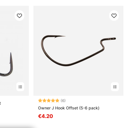
Arvio:
5.0 5:sta tähdestä
(6)
t
Owner J Hook Offset (5-6 pack)
€4.20