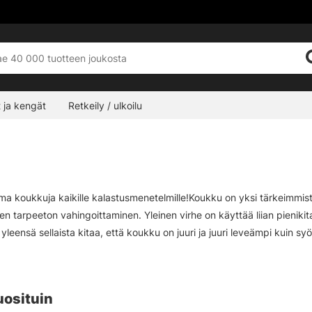
 ja kengät
Retkeily / ulkoilu
ima koukkuja kaikille kalastusmenetelmille!Koukku on yksi tärkeimmistä
jen tarpeeton vahingoittaminen. Yleinen virhe on käyttää liian pienik
yleensä sellaista kitaa, että koukku on juuri ja juuri leveämpi kuin s
etaan hiomakivellä. Yritä aina ensin teroittaa koukut, jotta vältät uu
ille syöteille, ota rohkeasti yhteyttä ja kysy neuvoa.
uosituin