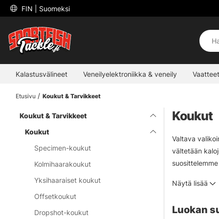
 FIN 
| Suomeksi
Kalastusvälineet
Veneilyelektroniikka & veneily
Vaatteet
Etusivu
Koukut & Tarvikkeet
Koukut
Koukut & Tarvikkeet
Koukut
Valtava valiko
Specimen-koukut
vältetään kalo
suosittelemme 
Kolmihaarakoukut
siksi ne teroit
Yksihaaraiset koukut
Näytä lisää
käyttää erilais
Offsetkoukut
Luokan s
Dropshot-koukut