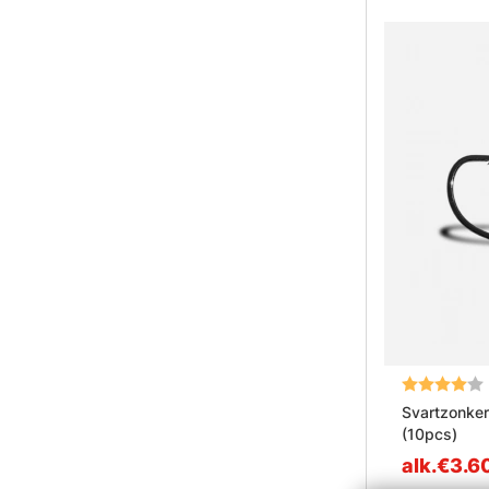
Arvio:
Svartzonker
(10pcs)
alk.€3.6