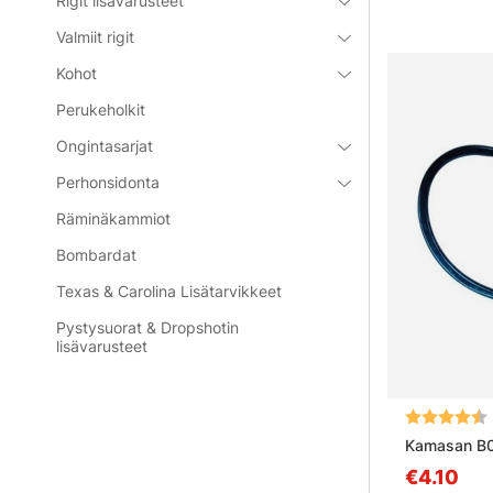
Rigit lisävarusteet
Valmiit rigit
Kohot
Perukeholkit
Ongintasarjat
Perhonsidonta
Räminäkammiot
Bombardat
Texas & Carolina Lisätarvikkeet
Pystysuorat & Dropshotin
lisävarusteet
Arvio:
Kamasan B0
€4.10