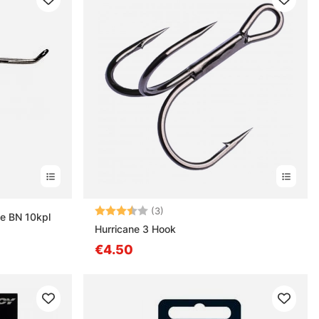
Arvio:
3.7 5:sta tähdestä
(3)
ye BN 10kpl
Hurricane 3 Hook
€4.50