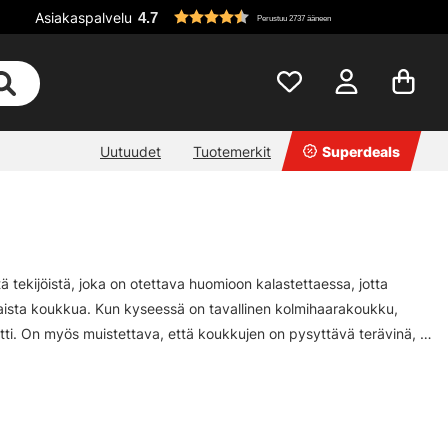
Asiakaspalvelu
4.7
Perustuu 2737 ääneen
Uutuudet
Tuotemerkit
Superdeals
 tekijöistä, joka on otettava huomioon kalastettaessa, jotta
itaista koukkua. Kun kyseessä on tavallinen kolmihaarakoukku,
yötti. On myös muistettava, että koukkujen on pysyttävä terävinä, ja
sien tarpeettoman ostamisen. Jos et tiedä, mitä koukkuja kannattaa